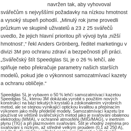
navržen tak, aby vyhovoval
svářečům s nejvyššími požadavky na nízkou hmotnost
a vysoký stupeň pohodlí. „Minulý rok jsme provedli
průzkum ve skupině uživatelů a 23 z 25 svářečů
uvedlo, že jejich hlavní prioritou při vývoji byla ‚nižší
hmotnost‘,“ řekl Anders Grönberg, ředitel marketingu v
divizi 3M pro ochranu zdraví a bezpečnosti při práci.
„Svářečský štít Speedglas SL je o 26 % lehčí, ale
splňuje nebo překračuje parametry našich starších
modelů, pokud jde o výkonnost samozatmívací kazety
a ochranu obličeje.“
Speedglas SL je vybaven o 50 % lehčí samozatmívací kazetou
Speedglas SL, kterou 3M dokázala vyrobit s použitím nových
konstrukcí na bázi tekutých krystalů a zdokonalením výrobních
metod, ale se stejnou vynikající optickou kvalitou a přepínacím
výkonem jako měly předešlé modely. Samozatmívací kazetu lze
používat ve většině svářečských metod jako je svařování obalenou
elektrodou (MMA), v ochranné atmosféře (MIG/MAG), v inertním
plynu (TIG) a při plazmovém svařování. Štít je vhodný zejména pro
svařování s nízkým, až středně velkým proudem (0,1 až 250 A),