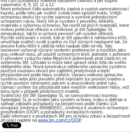
má čtyři uživatelsky volitelná nastavení citlivosti a pět stupňů
zatemnění: 8, 9, 10, 11 a 12.
Nové pohybové čidlo automaticky zapíná a vypíná samozatmívací
kazetu, podle toho jak svářeč zvedá nebo spouští kuklu. Vnější
ochrannou desku lze rychle sejmout a vyměnit jednoduchým
uchopením rukou. Nový štít je vyroben z pevného, lehkého
materiálu s výbornou ochranou. Na rozdíl od jiných materiálů, které
mohou pohlcovat vlhkost a změknout, je štít Speedglas SL
nenasákavý, takže si uchová pevnost i při vysoké vlhkosti.
Rychlé seřizování v místě, kde je štít upevněn k náhlavnímu kříži,
umožňuje svářeči zvolit si jedno ze čtyř různých nastavení tak, že
posune kuklu blíže k obličeji nebo naopak dále od něj. Tato
nastavení vyhovují různým osobním preferencím a rozdílům jako
jsou velikost nosu, při použití ochranných brýlí, jednotek s pohonem
či přívodem vzduchu nebo filtračních polomasek proti částicím ze
sortimentu 3M. Uživatel si může také upravit sklon štítu do svého
oblíbeného úhlu. Nová konstrukce náhlavního upínacího systému
používá soustavu otvorů pro zajištění prodyšnosti a lepší
přizpůsobivosti podle hlavy svářeče. Úpravu velikosti upínacího
systému nebo jeho povolení před sejmutím lze provést snadno a
rychle pouhým stisknutím palcem a ukazovákem jedné ruky.
Upínací systém lze přizpůsobit také menším velikostem hlavy, než
tomu bylo v případě předchozích modelů.
Svářečský štít 3M Speedglas SL se samozatmívací kazetou
Speedglas SL je schválen jako systém ochrany zraku a obličeje a
splňuje základní požadavky na bezpečnost podle článku 11A
evropské Směrnice 89/686/EEC, směrnice k osobních ochranným
prostředkům (OOP) a požadavky evropských norem.
Další informace o produktech 3M pro ochranu zdraví a bezpečnosti
při práci najdete na
www.3m.com/cz/OOP