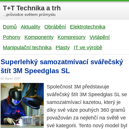
T+T Technika a trh
...průvodce světem průmyslu
Domů
Aktuality
Obrábění
Elektrotechnika
Pohony
Komponenty
Kompresory
Vytápění
Manipulační technika
Plasty
IT ve výrobě
Superlehký samozatmívací svářečský
štít 3M Speedglas SL
02 Srpen 2007
Společnost 3M představuje
svářečský štít 3M Speedglas SL se
samozatmívací kazetou, který je
díky své váze pouhých 360 gramů
považován za nejlehčí na světě ve
své kategorii. Tento nový model byl