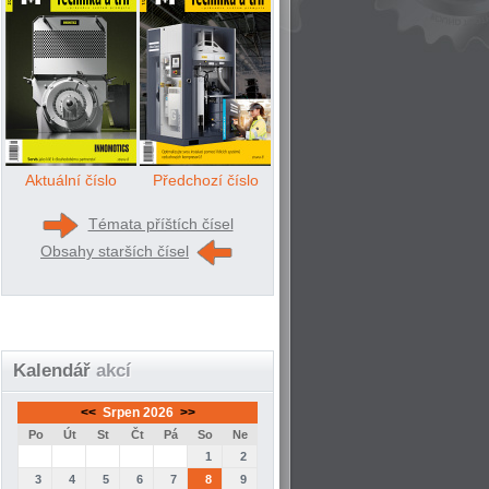
Aktuální číslo
Předchozí číslo
Témata příštích čísel
Obsahy starších čísel
Kalendář
akcí
<<
Srpen 2026
>>
Po
Út
St
Čt
Pá
So
Ne
1
2
3
4
5
6
7
8
9