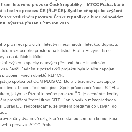
 řízení letového provozu České republiky – IATCC Praha, které
ní letového provozu ČR (ŘLP ČR). Systém přispěje ke zvýšení
lužeb ve vzdušném prostoru České republiky a bude odpovídat
ntu výrazně přesahujícím rok 2015.
 prostředí pro civilní letectví i mezinárodní leteckou dopravu.
vatelům vzdušného prostoru na letištích Praha-Ruzyně, Brno-
 a na dalších letištích.
ožní zvýšení kapacity datových přenosů, bude instalován
u v Jenči. Jedním z požadavků projektu byla kvalita napojení
 a propojení všech objektů ŘLP ČR.
išťuje společnost COM PLUS CZ, která v tuzemsku zastupuje
polečnost Lucent Technologies. „Spolupráce společností SITEL a
m, jakým je Řízení letového provozu ČR, je oceněním kvality
čném prohlášení ředitel firmy SITEL Jan Novák a místopředseda
 Ouřada. „Předpokládáme, že systém předáme do užívání do
řada
provozněny dva nové uzly, které se stanou centrem komunikace
etového provozu IATCC Praha.