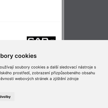
bory cookies
užívají soubory cookies a další sledovací nástroje s
elského prostředí, zobrazení přizpůsobeného obsahu
těvnosti webových stránek a zjištění zdroje
říjemné cestování
Technologie pro
ěstskou dopravou
inovaci
dvolby
no
- Webservis © 2023. Všechna práva vyhrazena.