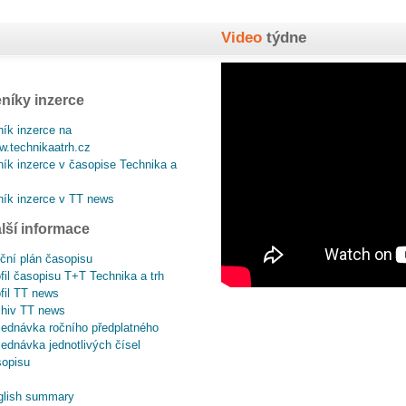
Video
týdne
níky inzerce
ík inzerce na
.technikaatrh.cz
ík inzerce v časopise Technika a
ík inzerce v TT news
lší informace
ční plán časopisu
fil časopisu T+T Technika a trh
fil TT news
chiv TT news
ednávka ročního předplatného
ednávka jednotlivých čísel
sopisu
glish summary