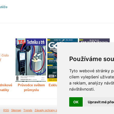
utěže
Používáme sou
Tyto webové stránky po
cílem vylepšení uživat
a reklam, analýzy návš
dnikové
Průvodce světem
Exkluzivně světem
Děláme Brno větší
P
návštěvnosti.
matiky
průmyslu
golfu
m
OK
Upravit mé pře
RSS
Sitemap
Trends
Zásady ochrany osobních údajů
Tvorba webových stránek Br