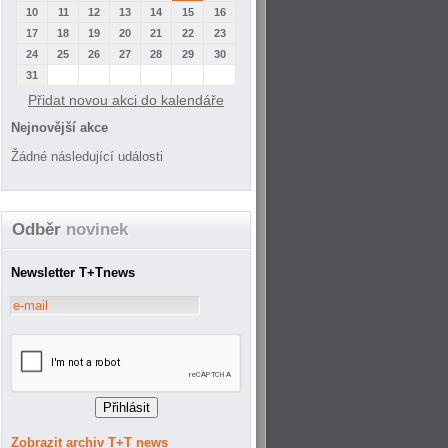
10
11
12
13
14
15
16
17
18
19
20
21
22
23
24
25
26
27
28
29
30
31
Přidat novou akci do kalendáře
Nejnovější akce
Žádné následující události
Odběr
novinek
Newsletter T+Tnews
Zobrazit archiv T+T news