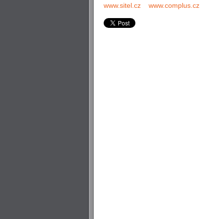
www.sitel.cz
www.complus.cz