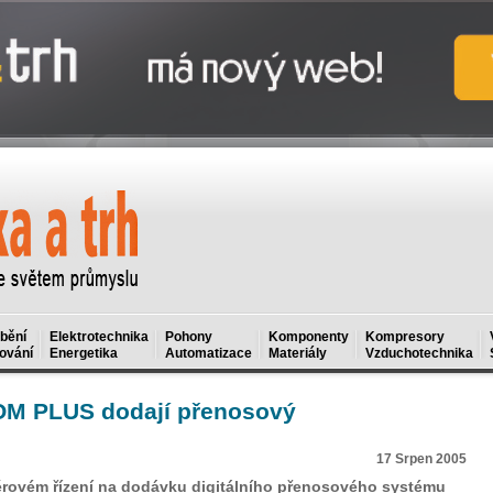
bění
Elektrotechnika
Pohony
Komponenty
Kompresory
ování
Energetika
Automatizace
Materiály
Vzduchotechnika
OM PLUS dodají přenosový
17 Srpen 2005
běrovém řízení na dodávku digitálního přenosového systému