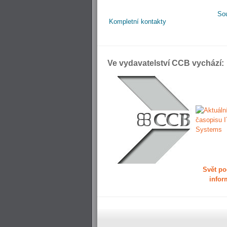
So
Kompletní kontakty
Ve vydavatelství CCB vychází:
Svět po
infor