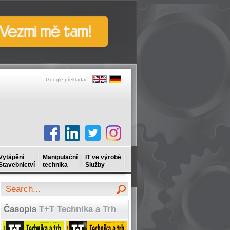
Google překladač:
Vytápění
Manipulační
IT ve výrobě
Stavebnictví
technika
Služby
Časopis
T+T Technika a Trh