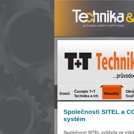
Časopis T+T
Obrá
Domů
Aktuality
Technika a trh
Svař
Společnosti
SITEL a C
systém
Společnost SITEL zvítězila ve vý