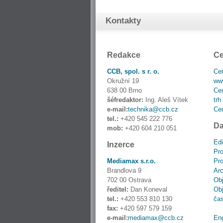
Kontakty
Redakce
Ce
CCB, spol. s r. o.
Cen
Okružní 19
www
638 00 Brno
Cen
šéfredaktor:
Ing. Aleš Vítek
trh
e-mail:
technika@ccb.cz
Cen
tel.:
+420 545 222 776
Da
mob:
+420 604 210 051
Edi
Inzerce
Pro
Mediamax s.r.o.
Pro
Brandlova 9
Ar
702 00 Ostrava
Obj
ředitel:
Dan Koneval
Obj
tel.:
+420 553 810 130
ča
fax:
+420 597 579 159
e-mail:
mediamax@ccb.cz
En