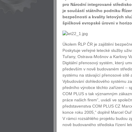
pro Národní integrované středisko
je součástí státního podniku Říze
bezpečnosti a kvality letových s
špičkové evropské úrovni v horizo
Úkolem ŘLP ČR je zajištění bezpečného
Poskytuje veřejné letecké služby uži
Tuřany, Ostrava-Mošnov a Karlovy Vary
Digitální přenosový systém, který um
především v nově budovaném středisk
systému na stávající přenosové sítě
Vybudování dohledového systému zaj
předního výrobce těchto zařízení – s
COM PLUS s tak významným zákazníke
práce našich firem“, uvádí ve spole
představenstva COM PLUS CZ Marcel
konce roku 2005,“ doplnil Marcel Ou
V rámci rozsáhlého projektu budou z
nově budovaného střediska řízení l