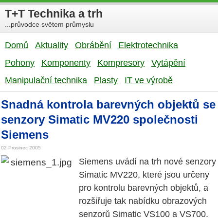
T+T Technika a trh
...průvodce světem průmyslu
Domů
Aktuality
Obrábění
Elektrotechnika
Pohony
Komponenty
Kompresory
Vytápění
Manipulační technika
Plasty
IT ve výrobě
Snadná kontrola barevných objektů se
senzory Simatic MV220 společnosti
Siemens
02 Prosinec 2005
Siemens uvádí na trh nové senzory
Simatic MV220, které jsou určeny
pro kontrolu barevných objektů, a
rozšiřuje tak nabídku obrazových
senzorů Simatic VS100 a VS700.