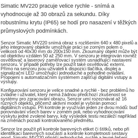
Simatic MV220 pracuje velice rychle - snímá a
vyhodnocuje až 30 obrazů za sekundu. Díky
robustnímu krytu (IP65) se hodí pro nasazení v těžkých
průmyslových podmínkách.
Senzor Simatic MV220 snímá obraz s rozlišením 640 x 480 pixelů a
jeho integrovaný objektiv umožňuje práci se zorným polem o
velikosti od 40x30 mm do 200x150 mm. Zkoumaný objekt může být
od objektivu vzdálen 50 až 250 mm. V senzoru je integrován rovněž
osvětlovač a laserový zaměřovací systém usnadňující nastavení
senzoru. V případě potřeby lze použít také osvětlovač externí.
Přímo na senzoru jsou uživateli k dispozici tlačítka, displej a
signalizační LED umožňující jednoduché a pohodlné ovládání.
Propojení s automatizačním systémem zajišťují digitální vstupy a
výstupy.
Konfigurování senzoru je velice snadné a rychlé - bez problémů ho
zvládne i uživatel, který nemá žádnou předchozí zkušenost se
systémy pro zpracování obrazu. Senzor umí rozeznávat až 16
různých objektů, přičemž aktivní model je vybírán pomocí
digitálních vstupů. Při kontrole je využíván jeden ze dvou módů: buď
porovnávání všech barev v zorném poli, nebo vyhodnocování
výskytu jedné zvolené barvy, kdy výsledek testu nezáleží například
na změnách pozadí kontrolovaného předmětu.
Senzor lze použít při kontrole barevných etiket či štítků, nebo při
identifikaci barevných součástí a kontrole kompletnosti sestavy
apod. Simatic MV220 přináší jednoduché, rychlé a levné řešení