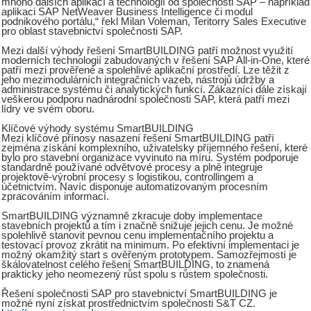
mnoho dalších aplikací a technologií od společnosti SAP – například
aplikaci SAP NetWeaver Business Intelligence či modul
podnikového portálu,“ řekl Milan Voleman, Teritorry Sales Executive
pro oblast stavebnictví společnosti SAP.
Mezi další výhody řešení SmartBUILDING patří možnost využití
moderních technologií zabudovaných v řešení SAP All-in-One, které
patří mezi prověřené a spolehlivé aplikační prostředí. Lze těžit z
jeho mezimodulárních integračních vazeb, nástrojů údržby a
administrace systému či analytických funkcí. Zákazníci dále získají
veškerou podporu nadnárodní společnosti SAP, která patří mezi
lídry ve svém oboru.
Klíčové výhody systému SmartBUILDING
Mezi klíčové přínosy nasazení řešení SmartBUILDING patří
zejména získání komplexního, uživatelsky příjemného řešení, které
bylo pro stavební organizace vyvinuto na míru. Systém podporuje
standardně používané odvětvové procesy a plně integruje
projektově-výrobní procesy s logistikou, controllingem a
účetnictvím. Navíc disponuje automatizovaným procesním
zpracováním informací.
SmartBUILDING významně zkracuje doby implementace
stavebních projektů a tím i značně snižuje jejich cenu. Je možné
spolehlivě stanovit pevnou cenu implementačního projektu a
testovací provoz zkrátit na minimum. Po efektivní implementaci je
možný okamžitý start s ověřeným prototypem. Samozřejmostí je
škálovatelnost celého řešení SmartBUILDING, to znamená
prakticky jeho neomezený růst spolu s růstem společnosti.
Řešení společnosti SAP pro stavebnictví SmartBUILDING je
možné nyní získat prostřednictvím společnosti S&T CZ.