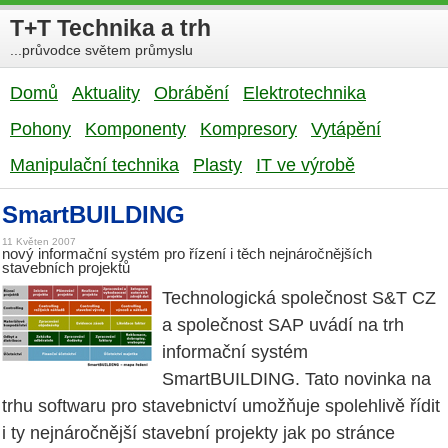
T+T Technika a trh
...průvodce světem průmyslu
Domů
Aktuality
Obrábění
Elektrotechnika
Pohony
Komponenty
Kompresory
Vytápění
Manipulační technika
Plasty
IT ve výrobě
SmartBUILDING
11 Květen 2007
nový informační systém pro řízení i těch nejnáročnějších
stavebních projektů
Technologická společnost S&T CZ
a společnost SAP uvádí na trh
informační systém
SmartBUILDING. Tato novinka na
trhu softwaru pro stavebnictví umožňuje spolehlivě řídit
i ty nejnáročnější stavební projekty jak po stránce