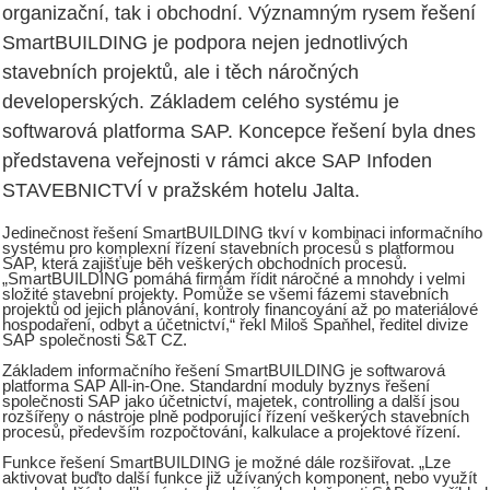
organizační, tak i obchodní. Významným rysem řešení
SmartBUILDING je podpora nejen jednotlivých
stavebních projektů, ale i těch náročných
developerských. Základem celého systému je
softwarová platforma SAP. Koncepce řešení byla dnes
představena veřejnosti v rámci akce SAP Infoden
STAVEBNICTVÍ v pražském hotelu Jalta.
Jedinečnost řešení SmartBUILDING tkví v kombinaci informačního
systému pro komplexní řízení stavebních procesů s platformou
SAP, která zajišťuje běh veškerých obchodních procesů.
„SmartBUILDING pomáhá firmám řídit náročné a mnohdy i velmi
složité stavební projekty. Pomůže se všemi fázemi stavebních
projektů od jejich plánování, kontroly financování až po materiálové
hospodaření, odbyt a účetnictví,“ řekl Miloš Špaňhel, ředitel divize
SAP společnosti S&T CZ.
Základem informačního řešení SmartBUILDING je softwarová
platforma SAP All-in-One. Standardní moduly byznys řešení
společnosti SAP jako účetnictví, majetek, controlling a další jsou
rozšířeny o nástroje plně podporující řízení veškerých stavebních
procesů, především rozpočtování, kalkulace a projektové řízení.
Funkce řešení SmartBUILDING je možné dále rozšiřovat. „Lze
aktivovat buďto další funkce již užívaných komponent, nebo využít