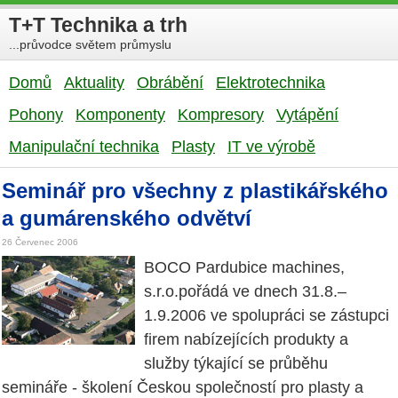
T+T Technika a trh
...průvodce světem průmyslu
Domů
Aktuality
Obrábění
Elektrotechnika
Pohony
Komponenty
Kompresory
Vytápění
Manipulační technika
Plasty
IT ve výrobě
Seminář pro všechny z plastikářského
a gumárenského odvětví
26 Červenec 2006
BOCO Pardubice machines,
s.r.o.pořádá ve dnech 31.8.–
1.9.2006 ve spolupráci se zástupci
firem nabízejících produkty a
služby týkající se průběhu
semináře - školení Českou společností pro plasty a