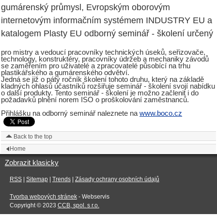
gumárenský průmysl, Evropským oborovým
internetovým informačním systémem INDUSTRY EU a
katalogem Plasty EU odborný seminář - školení určený
pro mistry a vedoucí pracovníky technických úseků, seřizovače,
technology, konstruktéry, pracovníky údržeb a mechaniky závodů
se zaměřením pro uživatelé a zpracovatelé působící na trhu
plastikářského a gumárenského odvětví.
Jedná se již o pátý ročník školení tohoto druhu, který na základě
kladných ohlasů účastníků rozšiřuje seminář - školení svojí nabídku
o další produkty. Tento seminář - školení je možno začlenit i do
požadavků plnění norem ISO o proškolování zaměstnanců.
Přihlášku na odborný seminář naleznete na
www.boco.cz
Back to the top
Home
Zobrazit klasicky
RSS
|
Sitemap
|
Trends
|
Zásady ochrany osobních údajů
Tvorba webových stránek
- Webservis
Copyright © 2023
CCB, spol. s r.o.