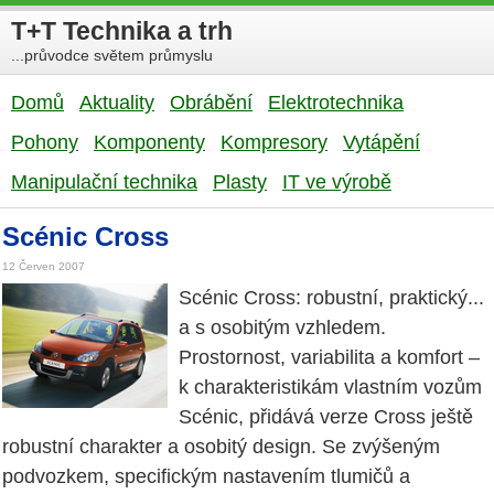
T+T Technika a trh
...průvodce světem průmyslu
Domů
Aktuality
Obrábění
Elektrotechnika
Pohony
Komponenty
Kompresory
Vytápění
Manipulační technika
Plasty
IT ve výrobě
Scénic Cross
12 Červen 2007
Scénic Cross: robustní, praktický...
a s osobitým vzhledem.
Prostornost, variabilita a komfort –
k charakteristikám vlastním vozům
Scénic, přidává verze Cross ještě
robustní charakter a osobitý design. Se zvýšeným
podvozkem, specifickým nastavením tlumičů a