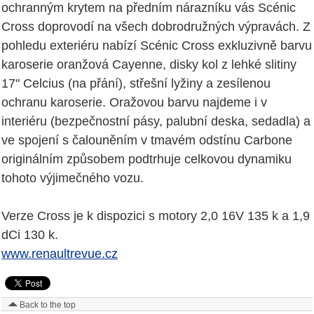
ochranným krytem na předním nárazníku vás Scénic
Cross doprovodí na všech dobrodružných výpravách. Z
pohledu exteriéru nabízí Scénic Cross exkluzivně barvu
karoserie oranžová Cayenne, disky kol z lehké slitiny
17" Celcius (na přání), střešní lyžiny a zesílenou
ochranu karoserie. Oražovou barvu najdeme i v
interiéru (bezpečnostní pásy, palubní deska, sedadla) a
ve spojení s čalouněním v tmavém odstínu Carbone
originálním způsobem podtrhuje celkovou dynamiku
tohoto výjimečného vozu.
Verze Cross je k dispozici s motory 2,0 16V 135 k a 1,9
dCi 130 k.
www.renaultrevue.cz
Back to the top