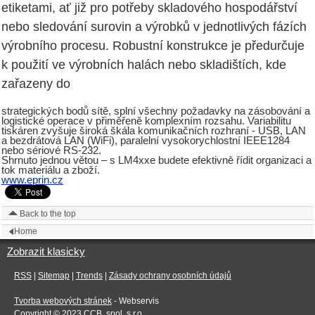
etiketami, ať již pro potřeby skladového hospodářství
nebo sledování surovin a výrobků v jednotlivých fázích
výrobního procesu. Robustní konstrukce je předurčuje
k použití ve výrobních halách nebo skladištích, kde
zařazeny do
strategických bodů sítě, splní všechny požadavky na zásobování a
logistické operace v přiměřeně komplexním rozsahu. Variabilitu
tiskáren zvyšuje široká škála komunikačních rozhraní - USB, LAN
a bezdrátová LAN (WiFi), paralelní vysokorychlostní IEEE1284
nebo sériové RS-232.
Shrnuto jednou větou – s LM4xxe budete efektivně řídit organizaci a
tok materiálu a zboží.
www.eprin.cz
Back to the top
Home
Zobrazit klasicky
RSS
|
Sitemap
|
Trends
|
Zásady ochrany osobních údajů
Tvorba webových stránek
- Webservis
Copyright © 2023
CCB, spol. s r.o.