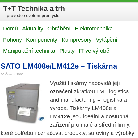
T+T Technika a trh
...průvodce světem průmyslu
Domů
Aktuality
Obrábění
Elektrotechnika
Pohony
Komponenty
Kompresory
Vytápění
Manipulační technika
Plasty
IT ve výrobě
SATO LM408e/LM412e – Tiskárna
20 Červen 2006
Využití tiskárny napovídá její
označení zkratkou LM - logistics
and manufacturing = logistika a
výroba. Tiskárny LM408e a
LM412e jsou ideální a dostupná
zařízení pro malé a střední firmy,
které potřebují označovat produkty, suroviny a výrobky