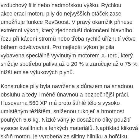
vzduchový filtr nebo nadmořskou výšku. Rychlou
akceleraci motoru pily do nejvyšších otáček zase
umožňuje funkce RevBoost. V pravý okamžik přinese
extrémní výkon, který zjednoduší dokončení hlavního
řezu při kácení stromů nebo třeba rychlé uříznutí větve
během odvětvování. Pro nejlepší výkon je pila
vybavena speciálně vyvinutým motorem X-Torq, který
snižuje spotřebu paliva až o 20 % a zaručuje až o 75 %
nižší emise výfukových plynů.
Konstrukce pily byla navržena s důrazem na snadnou
obsluhu a tedy i méně únavnou a bezpečnější práci.
Husqvarna 560 XP má proto štíhlé tělo s vysoko
umístěným těžištěm, sníženou rukojeť a hmotnost
pouhých 5,6 kg. Nízké váhy je dosaženo díky použití
vysoce kvalitních a lehkých materiálů. Například kliková
skříň motoru je vyrobena ze slitiny hliníku a hořčíku.