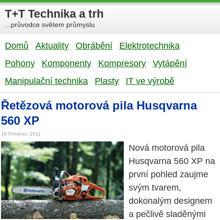
T+T Technika a trh
...průvodce světem průmyslu
Domů
Aktuality
Obrábění
Elektrotechnika
Pohony
Komponenty
Kompresory
Vytápění
Manipulační technika
Plasty
IT ve výrobě
Řetězová motorová pila Husqvarna
560 XP
16 Prosinec 2011
Nová motorová pila
Husqvarna 560 XP na
první pohled zaujme
svým tvarem,
dokonalým designem
a pečlivě sladěnými