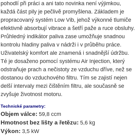
pohodlí při práci a ani tato novinka není výjimkou,
každá část pily je pečlivě promyšlena. Základem je
propracovaný systém Low Vib, jehož výkonné tlumiče
efektivně absorbují vibrace a šetří paže a ruce obsluhy.
Průhledný indikátor paliva zase umožňuje snadnou
kontrolu hladiny paliva v nádrži i v průběhu práce.
Uživatelský komfort ale znamená i snadnější údržbu.
Té je dosaženo pomocí systému Air Injection, který
odstraňuje prach a nečistoty ze vzduchu dříve, než se
dostanou do vzduchového filtru. Tím se zajistí nejen
delší intervaly mezi čištěním filtru, ale současně se
zvyšuje životnost motoru.
Technické parametry:
Objem válce:
59,8 ccm
Hmotnost bez lišty a řetězu:
5,6 kg
Výkon:
3,5 kW