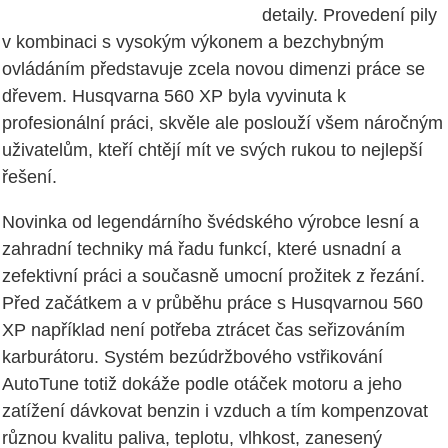
detaily. Provedení pily
v kombinaci s vysokým výkonem a bezchybným
ovládáním představuje zcela novou dimenzi práce se
dřevem. Husqvarna 560 XP byla vyvinuta k
profesionální práci, skvěle ale poslouží všem náročným
uživatelům, kteří chtějí mít ve svých rukou to nejlepší
řešení.
Novinka od legendárního švédského výrobce lesní a
zahradní techniky má řadu funkcí, které usnadní a
zefektivní práci a současně umocní prožitek z řezání.
Před začátkem a v průběhu práce s Husqvarnou 560
XP například není potřeba ztrácet čas seřizováním
karburátoru. Systém bezúdržbového vstřikování
AutoTune totiž dokáže podle otáček motoru a jeho
zatížení dávkovat benzin i vzduch a tím kompenzovat
různou kvalitu paliva, teplotu, vlhkost, zanesený