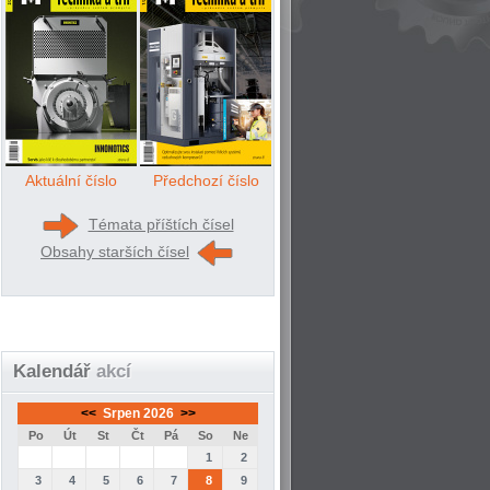
Aktuální číslo
Předchozí číslo
Témata příštích čísel
Obsahy starších čísel
Kalendář
akcí
<<
Srpen 2026
>>
Po
Út
St
Čt
Pá
So
Ne
1
2
3
4
5
6
7
8
9