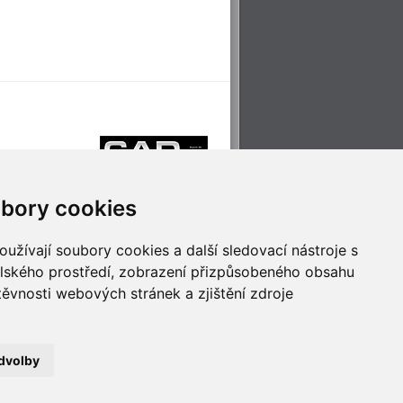
bory cookies
užívají soubory cookies a další sledovací nástroje s
elského prostředí, zobrazení přizpůsobeného obsahu
těvnosti webových stránek a zjištění zdroje
říjemné cestování
Technologie pro
ěstskou dopravou
inovaci
dvolby
no
- Webservis © 2023. Všechna práva vyhrazena.