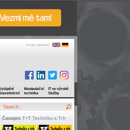
Google překladač:
Vytápění
Manipulační
IT ve výrobě
Stavebnictví
technika
Služby
Časopis
T+T Technika a Trh