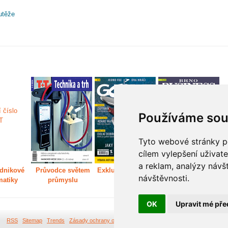
utěže
Používáme sou
Tyto webové stránky po
cílem vylepšení uživat
a reklam, analýzy návš
dnikové
Průvodce světem
Exkluzivně světem
Děláme Brno větší
P
návštěvnosti.
matiky
průmyslu
golfu
m
OK
Upravit mé pře
RSS
Sitemap
Trends
Zásady ochrany osobních údajů
Tvorba webových stránek Br