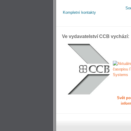
So
Kompletní kontakty
Ve vydavatelství CCB vychází:
Svět po
infor