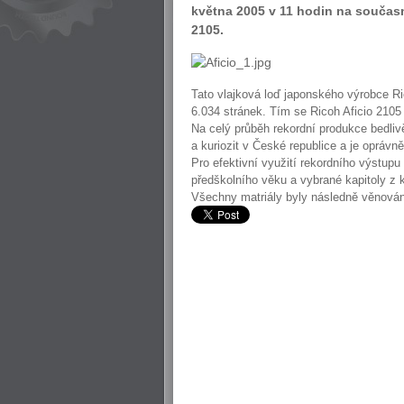
května 2005 v 11 hodin na součas
2105.
Tato vlajková loď japonského výrobce R
6.034 stránek. Tím se Ricoh Aficio 210
Na celý průběh rekordní produkce bedliv
a kuriozit v České republice a je oprávn
Pro efektivní využití rekordního výstup
předškolního věku a vybrané kapitoly z 
Všechny matriály byly následně věnová