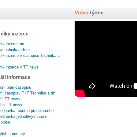
Video
týdne
níky inzerce
ík inzerce na
.technikaatrh.cz
ík inzerce v časopise Technika a
ík inzerce v TT news
lší informace
ční plán časopisu
fil časopisu T+T Technika a trh
fil TT news
chiv TT news
ednávka ročního předplatného
ednávka jednotlivých čísel
sopisu
glish summary