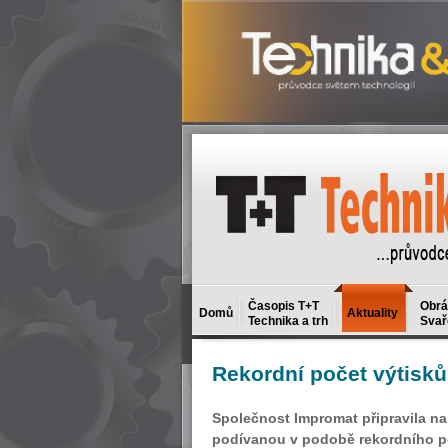
Časopis T+T
Obrá
Domů
Aktuality
Technika a trh
Svař
Rekordní
počet výtisků
Společnost Impromat připravila n
podívanou v podobě rekordního po