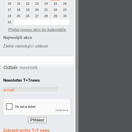
10
11
12
13
14
15
16
17
18
19
20
21
22
23
24
25
26
27
28
29
30
31
Přidat novou akci do kalendáře
Nejnovější akce
Žádné následující události
Odběr
novinek
Newsletter T+Tnews
Zobrazit archiv T+T news