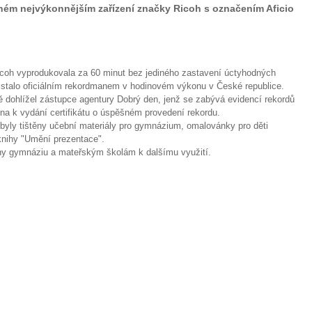
ném nejvýkonnějším zařízení značky Ricoh s označením Aficio
icoh vyprodukovala za 60 minut bez jediného zastavení úctyhodných
5 stalo oficiálním rekordmanem v hodinovém výkonu v České republice.
ě dohlížel zástupce agentury Dobrý den, jenž se zabývá evidencí rekordů
ěna k vydání certifikátu o úspěšném provedení rekordu.
u byly tištěny učební materiály pro gymnázium, omalovánky pro děti
knihy "Umění prezentace".
ny gymnáziu a mateřským školám k dalšímu využití.