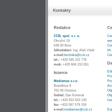
Kontakty
Redakce
Ce
CCB, spol. s r. o.
Cen
Okružní 19
www
638 00 Brno
Cen
šéfredaktor:
Ing. Aleš Vítek
trh
e-mail:
technika@ccb.cz
Cen
tel.:
+420 545 222 776
Da
mob:
+420 604 210 051
Edi
Inzerce
Pro
Mediamax s.r.o.
Pro
Brandlova 9
Ar
702 00 Ostrava
Obj
ředitel:
Dan Koneval
Obj
tel.:
+420 553 810 130
ča
fax:
+420 597 579 159
e-mail:
mediamax@ccb.cz
En