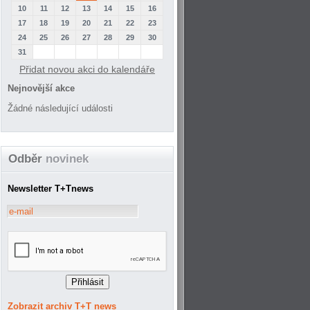
10
11
12
13
14
15
16
17
18
19
20
21
22
23
24
25
26
27
28
29
30
31
Přidat novou akci do kalendáře
Nejnovější akce
Žádné následující události
Odběr
novinek
Newsletter T+Tnews
Zobrazit archiv T+T news