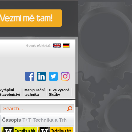
Google překladač:
Vytápění
Manipulační
IT ve výrobě
Stavebnictví
technika
Služby
Časopis
T+T Technika a Trh