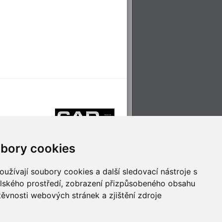
bory cookies
užívají soubory cookies a další sledovací nástroje s
elského prostředí, zobrazení přizpůsobeného obsahu
těvnosti webových stránek a zjištění zdroje
říjemné cestování
Technologie pro
ěstskou dopravou
inovaci