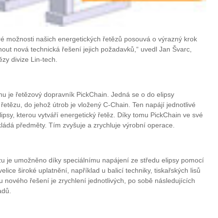
eré možnosti našich energetických řetězů posouvá o výrazný krok
ut nová technická řešení jejich požadavků,“ uvedl Jan Švarc,
zy divize Lin-tech.
nu je řetězový dopravník PickChain. Jedná se o do elipsy
řetězu, do jehož útrob je vložený C-Chain. Ten napájí jednotlivé
sy, kterou vytváří energetický řetěz. Díky tomu PickChain ve své
kládá předměty. Tím zvyšuje a zrychluje výrobní operace.
zu je umožněno díky speciálnímu napájení ze středu elipsy pomocí
ice široké uplatnění, například u balicí techniky, tiskařských lisů
u nového řešení je zrychlení jednotlivých, po sobě následujících
adů.