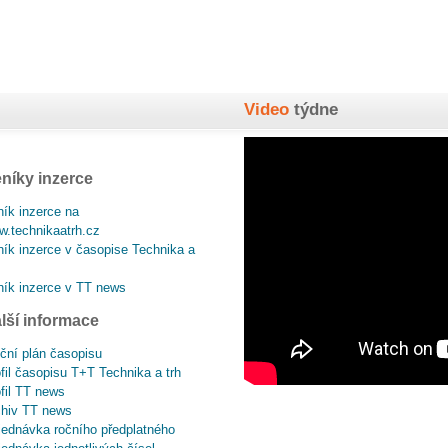
Video
týdne
níky inzerce
ík inzerce na
.technikaatrh.cz
ík inzerce v časopise Technika a
ík inzerce v TT news
lší informace
ční plán časopisu
fil časopisu T+T Technika a trh
fil TT news
chiv TT news
ednávka ročního předplatného