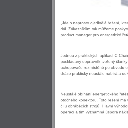
„Jde o naprosto ojedinělé řešení, kt
dál. Zákazníkům tak můžeme poskytno
product manager pro energetické řetě
Jednou z praktických aplikací C-Chai
poskládaný dopravník tvořený články 
uchopovače rozmístěné po obvodu elip
dráze prakticky neustále nabírá a od
Neustálé obíhání energetického řetě
otočného konektoru. Toto řešení má vel
či u obráběcích strojů. Hlavní výhodo
operací a tím významná úspora nákl