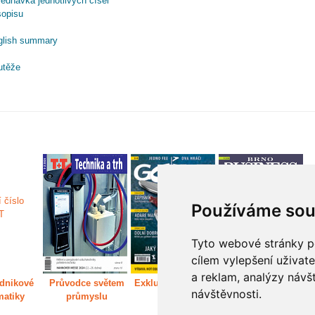
ednávka jednotlivých čísel
sopisu
glish summary
utěže
Používáme sou
Tyto webové stránky po
cílem vylepšení uživat
a reklam, analýzy návš
dnikové
Průvodce světem
Exkluzivně světem
Děláme Brno větší
P
návštěvnosti.
matiky
průmyslu
golfu
m