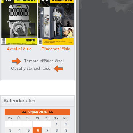
Aktuální číslo
Předchozí číslo
Témata příštích čísel
Obsahy starších čísel
Kalendář
akcí
<<
Srpen 2026
>>
Po
Út
St
Čt
Pá
So
Ne
1
2
3
4
5
6
7
8
9