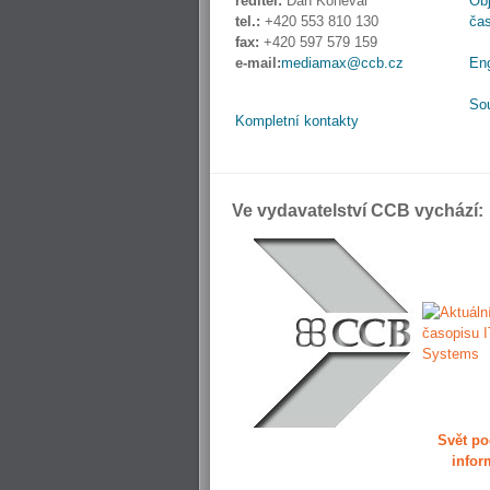
ředitel:
Dan Koneval
Obj
tel.:
+420 553 810 130
ča
fax:
+420 597 579 159
e-mail:
mediamax@ccb.cz
En
So
Kompletní kontakty
Ve vydavatelství CCB vychází:
Svět po
infor