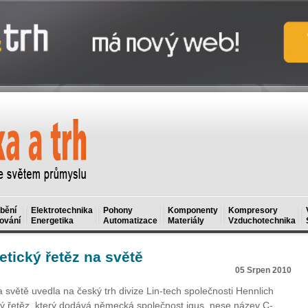
bění
Elektrotechnika
Pohony
Komponenty
Kompresory
ování
Energetika
Automatizace
Materiály
Vzduchotechnika
tický řetěz na světě
05 Srpen 2010
 světě uvedla na český trh divize Lin-tech společnosti Hennlich
cký řetěz, který dodává německá společnost igus, nese název C-