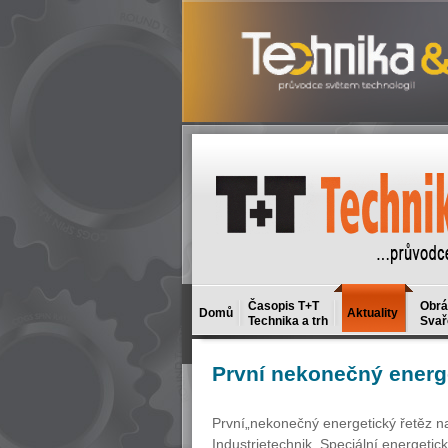
Časopis T+T
Obrá
Domů
Aktuality
Technika a trh
Svař
První
nekonečný energe
První„nekonečný energetický řetěz na
Industrietechnik. Speciální energeti