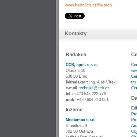
www.hennlich.cz/lin-tech
Kontakty
Redakce
Ce
CCB, spol. s r. o.
Cen
Okružní 19
www
638 00 Brno
Cen
šéfredaktor:
Ing. Aleš Vítek
trh
e-mail:
technika@ccb.cz
Cen
tel.:
+420 545 222 776
Da
mob:
+420 604 210 051
Edi
Inzerce
Pro
Mediamax s.r.o.
Pro
Brandlova 9
Ar
702 00 Ostrava
Obj