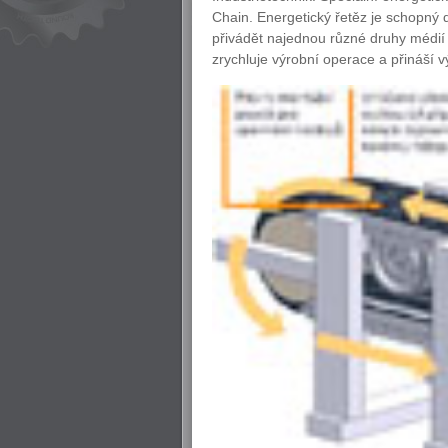
Chain. Energetický řetěz je schopn
přivádět najednou různé druhy médií
zrychluje výrobní operace a přináší