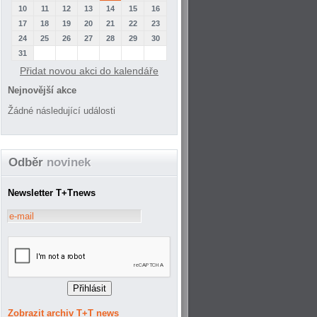
10
11
12
13
14
15
16
17
18
19
20
21
22
23
24
25
26
27
28
29
30
31
Přidat novou akci do kalendáře
Nejnovější akce
Žádné následující události
Odběr
novinek
Newsletter T+Tnews
Zobrazit archiv T+T news