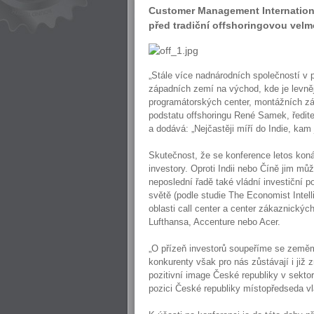
Customer Management International
před tradiční offshoringovou velmo
„Stále více nadnárodních společností v p
západních zemí na východ, kde je levněj
programátorských center, montážních záv
podstatu offshoringu René Samek, ředit
a dodává: „Nejčastěji míří do Indie, kam
Skutečnost, že se konference letos koná
investory. Oproti Indii nebo Číně jim můž
neposlední řadě také vládní investiční p
světě (podle studie The Economist Intell
oblasti call center a center zákaznických
Lufthansa, Accenture nebo Acer.
„O přízeň investorů soupeříme se zeměm
konkurenty však pro nás zůstávají i již
pozitivní image České republiky v sektor
pozici České republiky místopředseda vlá