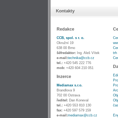
Kontakty
Redakce
Ce
CCB, spol. s r. o.
Cen
Okružní 19
www
638 00 Brno
Cen
šéfredaktor:
Ing. Aleš Vítek
trh
e-mail:
technika@ccb.cz
Cen
tel.:
+420 545 222 776
Da
mob:
+420 604 210 051
Edi
Inzerce
Pro
Mediamax s.r.o.
Pro
Brandlova 9
Ar
702 00 Ostrava
Obj
ředitel:
Dan Koneval
Obj
tel.:
+420 553 810 130
ča
fax:
+420 597 579 159
e-mail:
mediamax@ccb.cz
En