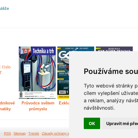
utěže
Používáme sou
Tyto webové stránky po
cílem vylepšení uživat
a reklam, analýzy návš
dnikové
Průvodce světem
Exkluzivně světem
Děláme Brno větší
P
návštěvnosti.
matiky
průmyslu
golfu
m
OK
Upravit mé pře
RSS
Sitemap
Trends
Zásady ochrany osobních údajů
Tvorba webových stránek Br