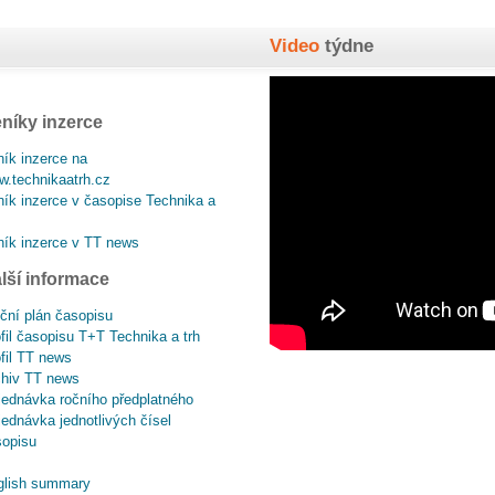
Video
týdne
níky inzerce
ík inzerce na
.technikaatrh.cz
ík inzerce v časopise Technika a
ík inzerce v TT news
lší informace
ční plán časopisu
fil časopisu T+T Technika a trh
fil TT news
chiv TT news
ednávka ročního předplatného
ednávka jednotlivých čísel
sopisu
glish summary