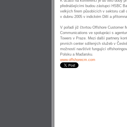
K účasti na konferenci je do této doby p
přednášejícími budou zástupci HSBC Ban
velkých firem působících v sektoru cal
v dubnu 2005 v indickém Dillí a přítomn
V pořadí již čtvrtou Offshore Customer 
Communications ve spolupráci s agenturo
Towers v Praze. Mezi další partnery konf
prvních center sdílených služeb v České
možností navštívit fungující offshoring
Polsku a Maďarsku.
www.offshorecm.com