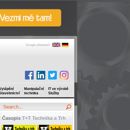
Google překladač:
Vytápění
Manipulační
IT ve výrobě
Stavebnictví
technika
Služby
Časopis
T+T Technika a Trh