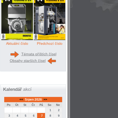
Aktuální číslo
Předchozí číslo
Témata příštích čísel
Obsahy starších čísel
Kalendář
akcí
<<
Srpen 2026
>>
Po
Út
St
Čt
Pá
So
Ne
1
2
3
4
5
6
7
8
9