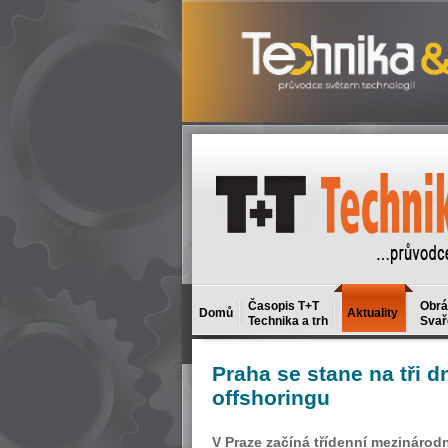
Časopis T+T
Obrá
Domů
Aktuality
Technika a trh
Svař
Praha
se stane na tři 
offshoringu
V Praze začíná třídenní mezinárod