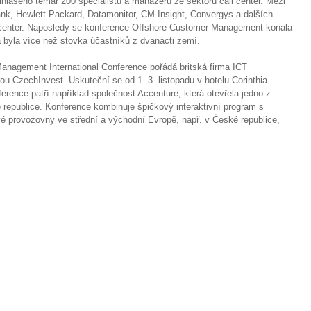
řihlášeno témař 200 specialistů a manažerů ze sektoru call center. Mezi
k, Hewlett Packard, Datamonitor, CM Insight, Convergys a dalších
l center. Naposledy se konference Offshore Customer Management konala
a byla více než stovka účastníků z dvanácti zemí.
Management International Conference pořádá britská firma ICT
u CzechInvest. Uskuteční se od 1.-3. listopadu v hotelu Corinthia
erence patří například společnost Accenture, která otevřela jedno z
 republice. Konference kombinuje špičkový interaktivní program s
ové provozovny ve střední a východní Evropě, např. v České republice,