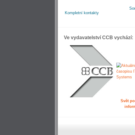
So
Kompletní kontakty
Ve vydavatelství CCB vychází:
Svět po
infor