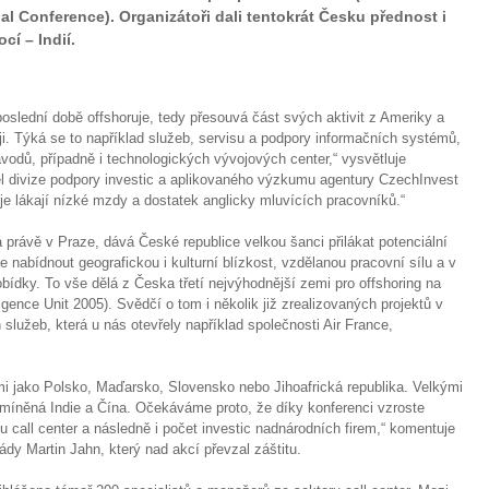
 Conference). Organizátoři dali tentokrát Česku přednost i
cí – Indií.
oslední době offshoruje, tedy přesouvá část svých aktivit z Ameriky a
i. Týká se to například služeb, servisu a podpory informačních systémů,
odů, případně i technologických vývojových center,“ vysvětluje
el divize podpory investic a aplikovaného výzkumu agentury CzechInvest
 je lákají nízké mzdy a dostatek anglicky mluvících pracovníků.“
 právě v Praze, dává České republice velkou šanci přilákat potenciální
e nabídnout geografickou i kulturní blízkost, vzdělanou pracovní sílu a v
obídky. To vše dělá z Česka třetí nejvýhodnější zemi pro offshoring na
igence Unit 2005). Svědčí o tom i několik již zrealizovaných projektů v
 služeb, která u nás otevřely například společnosti Air France,
i jako Polsko, Maďarsko, Slovensko nebo Jihoafrická republika. Velkými
 zmíněná Indie a Čína. Očekáváme proto, že díky konferenci vzroste
u call center a následně i počet investic nadnárodních firem,“ komentuje
dy Martin Jahn, který nad akcí převzal záštitu.