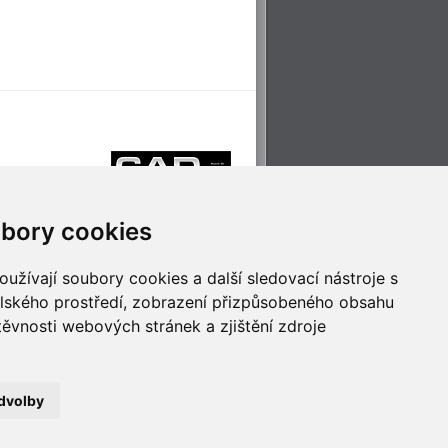
bory cookies
užívají soubory cookies a další sledovací nástroje s
elského prostředí, zobrazení přizpůsobeného obsahu
těvnosti webových stránek a zjištění zdroje
říjemné cestování
Technologie pro
ěstskou dopravou
inovaci
dvolby
no
- Webservis © 2023. Všechna práva vyhrazena.