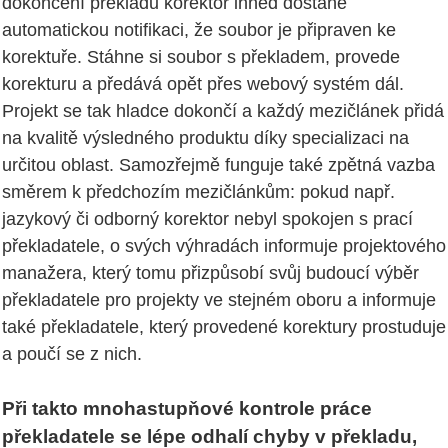
dokončení překladu korektor ihned dostane
automatickou notifikaci, že soubor je připraven ke
korektuře. Stáhne si soubor s překladem, provede
korekturu a předává opět přes webový systém dál.
Projekt se tak hladce dokončí a každý mezičlánek přidá
na kvalitě výsledného produktu díky specializaci na
určitou oblast. Samozřejmě funguje také zpětná vazba
směrem k předchozím mezičlánkům: pokud např.
jazykový či odborný korektor nebyl spokojen s prací
překladatele, o svých výhradách informuje projektového
manažera, který tomu přizpůsobí svůj budoucí výběr
překladatele pro projekty ve stejném oboru a informuje
také překladatele, který provedené korektury prostuduje
a poučí se z nich.
Při takto mnohastupňové kontrole práce
překladatele se lépe odhalí chyby v překladu,