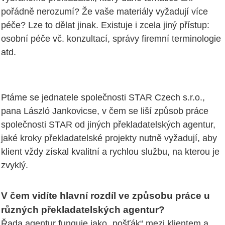
pořádně nerozumí? Že vaše materiály vyžadují více
péče? Lze to dělat jinak. Existuje i zcela jiný přístup:
osobní péče vč. konzultací, správy firemní terminologie
atd.
Ptáme se jednatele společnosti STAR Czech s.r.o.,
pana László Jankovicse, v čem se liší způsob práce
společnosti STAR od jiných překladatelských agentur,
jaké kroky překladatelské projekty nutně vyžadují, aby
klient vždy získal kvalitní a rychlou službu, na kterou je
zvyklý.
V čem vidíte hlavní rozdíl ve způsobu práce u
různých překladatelských agentur?
Řada agentur funguje jako „pošťák“ mezi klientem a