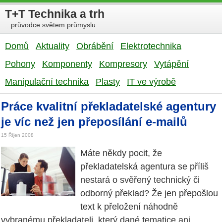
T+T Technika a trh
...průvodce světem průmyslu
Domů
Aktuality
Obrábění
Elektrotechnika
Pohony
Komponenty
Kompresory
Vytápění
Manipulační technika
Plasty
IT ve výrobě
Práce kvalitní překladatelské agentury
je víc než jen přeposílání e-mailů
15 Říjen 2008
Máte někdy pocit, že
překladatelská agentura se příliš
nestará o svěřený technický či
odborný překlad? Že jen přepošlou
text k přeložení náhodně
vybranému překladateli, který dané tematice ani