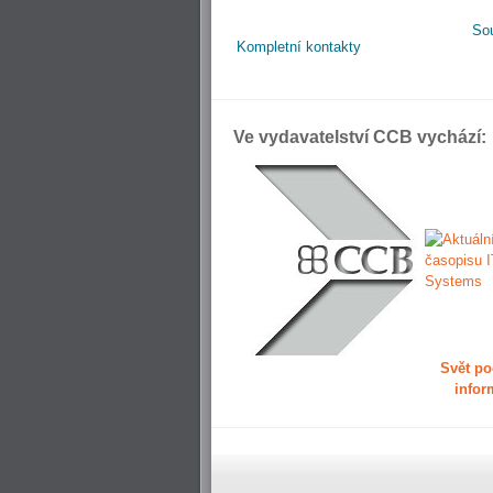
So
Kompletní kontakty
Ve vydavatelství CCB vychází:
Svět po
infor