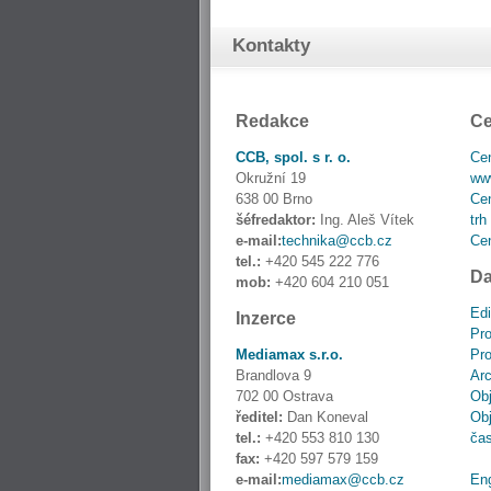
Kontakty
Redakce
Ce
CCB, spol. s r. o.
Cen
Okružní 19
www
638 00 Brno
Cen
šéfredaktor:
Ing. Aleš Vítek
trh
e-mail:
technika@ccb.cz
Cen
tel.:
+420 545 222 776
Da
mob:
+420 604 210 051
Edi
Inzerce
Pro
Mediamax s.r.o.
Pro
Brandlova 9
Ar
702 00 Ostrava
Obj
ředitel:
Dan Koneval
Obj
tel.:
+420 553 810 130
ča
fax:
+420 597 579 159
e-mail:
mediamax@ccb.cz
En