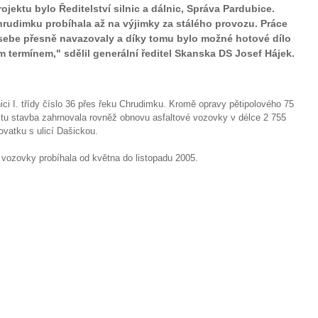
jektu bylo Ředitelství silnic a dálnic, Správa Pardubice.
rudimku probíhala až na výjimky za stálého provozu. Práce
 sebe přesně navazovaly a díky tomu bylo možné hotové dílo
 termínem," sdělil generální ředitel Skanska DS Josef Hájek.
ici I. třídy číslo 36 přes řeku Chrudimku. Kromě opravy pětipolového 75
tu stavba zahrnovala rovněž obnovu asfaltové vozovky v délce 2 755
ovatku s ulicí Dašickou.
vozovky probíhala od května do listopadu 2005.