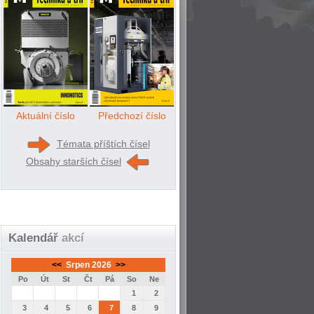
Aktuální číslo
Předchozí číslo
Témata příštích čísel
Obsahy starších čísel
Kalendář
akcí
<<
Srpen 2026
>>
Po
Út
St
Čt
Pá
So
Ne
1
2
3
4
5
6
7
8
9