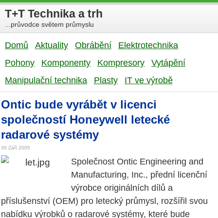
T+T Technika a trh
...průvodce světem průmyslu
Domů
Aktuality
Obrábění
Elektrotechnika
Pohony
Komponenty
Kompresory
Vytápění
Manipulační technika
Plasty
IT ve výrobě
Ontic bude vyrábět v licenci
společností Honeywell letecké
radarové systémy
30 Září 2005
Společnost Ontic Engineering and
Manufacturing, Inc., přední licenční
výrobce originálních dílů a
příslušenství (OEM) pro letecký průmysl, rozšířil svou
nabídku výrobků o radarové systémy, které bude