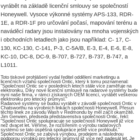
vyrábět na základě licenční smlouvy se společností
Honeywell. Vysoce výkonné systémy APS-133, RDR-
1E, a RDR-1F pro určování počasí, mapování terénu a
naváděcí radary jsou instalovány na mnoha vojenských
i obchodních letadlech jako jsou například: C- 17, C-
130, KC-130, C-141, P-3, C-5A/B, E-3, E-4, E-6, E-8,
KC-10, DC-8, DC-9, B-707, B-727, B-737, B-747, a
L1011.
Toto tiskové prohlášení vydal ředitel oddělení marketingu a
licenčních vztahů společnosti Ontic, který k tomu poznamenal:
"Společnost Ontic se v posledních letech stále více zaměřuje na
elektroniku. Díky nové licenční smlouvě na radarové systémy bude
nyní naše firma, v rámci získaných OEM licencí, vyrábět veškerou
elektroniku pro letecký průmysl."
Radarové systémy se budou vyrábět v závodě společnosti Ontic v
Chatsworthu na výrobních linkách společnosti Honeywell. Přesun
těchto linek ze závodu Wash v Redmondu by měl začít okamžitě.
Jim Gerwien, předseda představenstva společnosti Ontic, řekl:
"Společnost Ontic spolupracuje se společností Honeywell již více
než dvacet let. Věříme, že rozšířením o výrobu radarových
systémů se tato úspěšná spolupráce ještě více prohloubí."
Společnost Ontic se zabývá výrobou, prodejem a následnou
podporou výrobků pro letecký průmysl již více než padesát let. Je