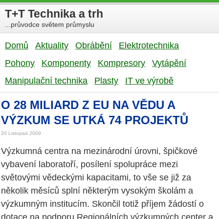
T+T Technika a trh
...průvodce světem průmyslu
Domů
Aktuality
Obrábění
Elektrotechnika
Pohony
Komponenty
Kompresory
Vytápění
Manipulační technika
Plasty
IT ve výrobě
O 28 MILIARD Z EU NA VĚDU A
VÝZKUM SE UTKÁ 74 PROJEKTŮ
20 Listopad 2009
Výzkumná centra na mezinárodní úrovni, špičkové
vybavení laboratoří, posílení spolupráce mezi
světovými vědeckými kapacitami, to vše se již za
několik měsíců splní některým vysokým školám a
výzkumným institucím. Skončil totiž příjem žádostí o
dotace na podporu Regionálních výzkumných center a