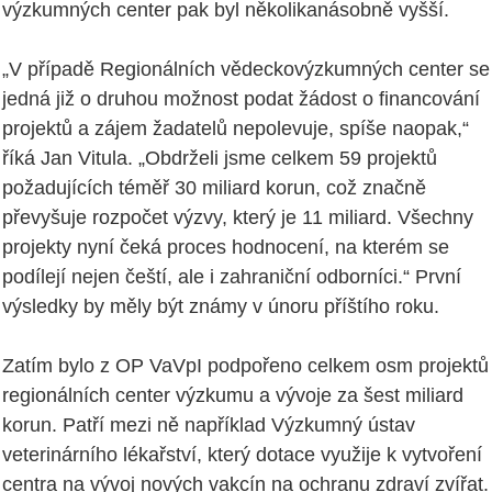
výzkumných center pak byl několikanásobně vyšší.
„V případě Regionálních vědeckovýzkumných center se
jedná již o druhou možnost podat žádost o financování
projektů a zájem žadatelů nepolevuje, spíše naopak,“
říká Jan Vitula. „Obdrželi jsme celkem 59 projektů
požadujících téměř 30 miliard korun, což značně
převyšuje rozpočet výzvy, který je 11 miliard. Všechny
projekty nyní čeká proces hodnocení, na kterém se
podílejí nejen čeští, ale i zahraniční odborníci.“ První
výsledky by měly být známy v únoru příštího roku.
Zatím bylo z OP VaVpI podpořeno celkem osm projektů
regionálních center výzkumu a vývoje za šest miliard
korun. Patří mezi ně například Výzkumný ústav
veterinárního lékařství, který dotace využije k vytvoření
centra na vývoj nových vakcín na ochranu zdraví zvířat.