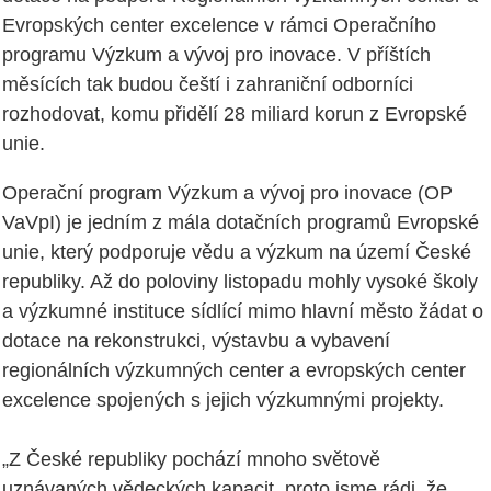
Evropských center excelence v rámci Operačního
programu Výzkum a vývoj pro inovace. V příštích
měsících tak budou čeští i zahraniční odborníci
rozhodovat, komu přidělí 28 miliard korun z Evropské
unie.
Operační program Výzkum a vývoj pro inovace (OP
VaVpI) je jedním z mála dotačních programů Evropské
unie, který podporuje vědu a výzkum na území České
republiky. Až do poloviny listopadu mohly vysoké školy
a výzkumné instituce sídlící mimo hlavní město žádat o
dotace na rekonstrukci, výstavbu a vybavení
regionálních výzkumných center a evropských center
excelence spojených s jejich výzkumnými projekty.
„Z České republiky pochází mnoho světově
uznávaných vědeckých kapacit, proto jsme rádi, že