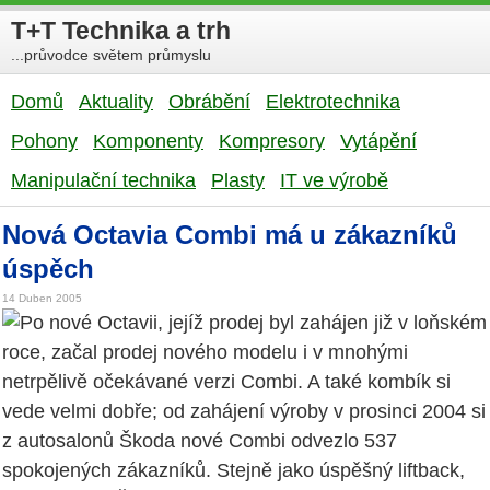
T+T Technika a trh
...průvodce světem průmyslu
Domů
Aktuality
Obrábění
Elektrotechnika
Pohony
Komponenty
Kompresory
Vytápění
Manipulační technika
Plasty
IT ve výrobě
Nová Octavia Combi má u zákazníků
úspěch
14 Duben 2005
Po nové Octavii, jejíž prodej byl zahájen již v loňském
roce, začal prodej nového modelu i v mnohými
netrpělivě očekávané verzi Combi. A také kombík si
vede velmi dobře; od zahájení výroby v prosinci 2004 si
z autosalonů Škoda nové Combi odvezlo 537
spokojených zákazníků. Stejně jako úspěšný liftback,