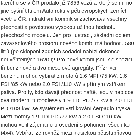
kterého se v ČR prodalo již 7856 vozů a který se mimo
jiné pyšní titulem Auto roku v pěti evropských zemích
včetně ČR, i atraktivní kombík si zachovává všechny
přednosti a pověstnou vysokou užitnou hodnotu
předchozího modelu. Jen pro ilustraci, základní objem
zavazadlového prostoru nového kombi má hodnotu 580
litrů (po sklopení zadních sedadel nabízí dokonce
neuvěřitelných 1620 l)! Pro nové kombi jsou k dispozici
tři benzinové a dva dieselové agregáty. Příznivci
benzinu mohou vybírat z motorů 1.6 MPI /75 kW, 1.6
FSI /85 kW nebo 2.0 FSI /110 kW s přímým vstřikem
paliva. Pro ty, kdo dávají přednost naftě, jsou v nabídce
dva moderní turbodiesely 1.9 TDI PD /77 kW a 2.0 TDI
PD /103 kW, se systémem vstřikování čerpadlo-tryska.
Mezi motory 1.9 TDI PD /77 kW a 2.0 FSI /110 kW
mohou volit zájemci o provedení s pohonem všech kol
(4x4). Vybírat lze rovněž mezi klasickou pětistupňovou