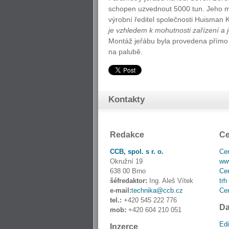
schopen uzvednout 5000 tun. Jeho mo
výrobní ředitel společnosti Huisman
je vzhledem k mohutnosti zařízení a 
Montáž jeřábu byla provedena přímo 
na palubě.
Kontakty
Redakce
Ce
CCB, spol. s r. o.
Cen
Okružní 19
www
638 00 Brno
Cen
šéfredaktor:
Ing. Aleš Vítek
trh
e-mail:
technika@ccb.cz
Cen
tel.:
+420 545 222 776
Da
mob:
+420 604 210 051
Edi
Inzerce