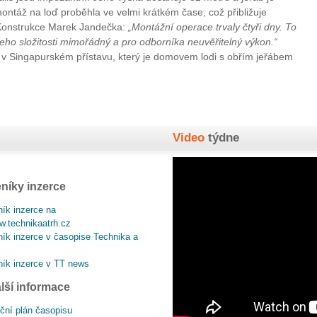
ntáž na loď proběhla ve velmi krátkém čase, což přibližuje
 Konstrukce Marek Jandečka:
„Montážní operace trvaly čtyři dny. To
jeho složitosti mimořádný a pro odborníka neuvěřitelný výkon.“
v Singapurském přístavu, který je domovem lodi s obřím jeřábem
Video
týdne
níky inzerce
ík inzerce na
.technikaatrh.cz
ík inzerce v časopise Technika a
ík inzerce v TT news
lší informace
ční plán časopisu