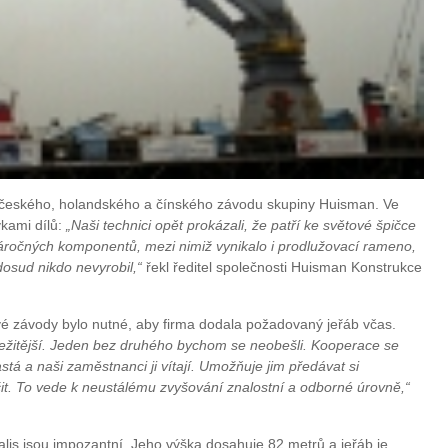
m českého, holandského a čínského závodu skupiny Huisman. Ve
vkami dílů:
„Naši technici opět prokázali, že patří ke světové špičce
 náročných komponentů, mezi nimiž vynikalo i prodlužovací rameno,
 dosud nikdo nevyrobil,“
řekl ředitel společnosti Huisman Konstrukce
é závody bylo nutné, aby firma dodala požadovaný jeřáb včas.
ůležitější. Jeden bez druhého bychom se neobešli. Kooperace se
stá a naši zaměstnanci ji vítají. Umožňuje jim předávat si
it. To vede k neustálému zvyšování znalostní a odborné úrovně,“
lis jsou impozantní. Jeho výška dosahuje 82 metrů a jeřáb je