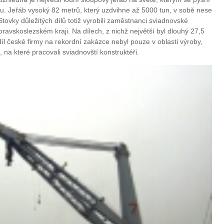
ru. Jeřáb vysoký 82 metrů, který uzdvihne až 5000 tun, v sobě nese
ovky důležitých dílů totiž vyrobili zaměstnanci sviadnovské
avskoslezském kraji. Na dílech, z nichž největší byl dlouhý 27,5
odíl české firmy na rekordní zakázce nebyl pouze v oblasti výroby,
 na které pracovali sviadnovští konstruktéři.