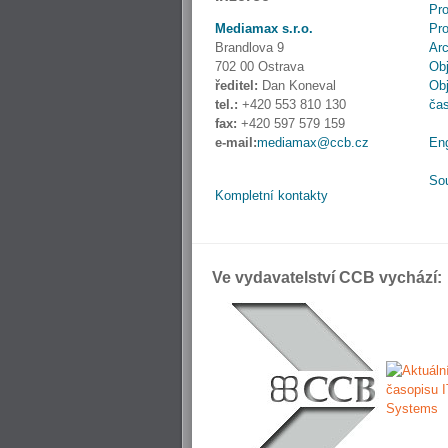
Pro
Mediamax s.r.o.
Pro
Brandlova 9
Ar
702 00 Ostrava
Obj
ředitel:
Dan Koneval
Obj
tel.:
+420 553 810 130
ča
fax:
+420 597 579 159
e-mail:
mediamax@ccb.cz
En
So
Kompletní kontakty
Ve vydavatelství CCB vychází: