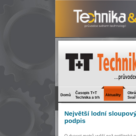
Časopis T+T
Obrá
Domů
Aktuality
Technika a trh
Svař
Největší
lodní sloupový
podpis
O dvacet metrů vyšší než petřínská ro