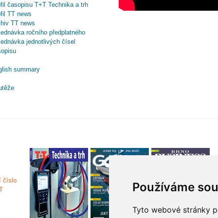
fil časopisu T+T Technika a trh
fil TT news
chiv TT news
ednávka ročního předplatného
ednávka jednotlivých čísel
sopisu
glish summary
utěže
Používáme sou
Tyto webové stránky po