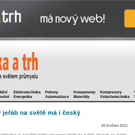
bění
Elektrotechnika
Pohony
Komponenty
Kompresory
ování
Energetika
Automatizace
Materiály
Vzduchotechnika
 jeřáb na světě má i český
26 Květen 2011
zhledna je největší lodní sloupový jeřáb na světě, kterým se pyšní