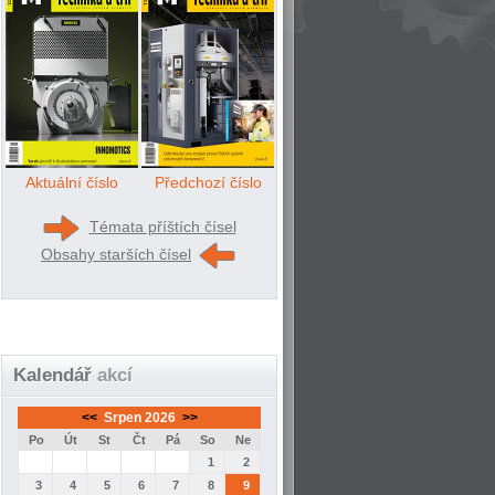
Aktuální číslo
Předchozí číslo
Témata příštích čísel
Obsahy starších čísel
Kalendář
akcí
<<
Srpen 2026
>>
Po
Út
St
Čt
Pá
So
Ne
1
2
3
4
5
6
7
8
9