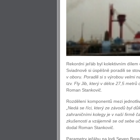
Rekordní jeřáb byl kolektivním díle
Sviadnově si úspěšně poradili se sto
v oboru. Poradili si s výrobou velmi
tzv. Fly Jib, který v délce 27,5 metrů
Roman Stankovič.
Rozdělení komponentů mezi jednotliv
„Nedá se říci, který ze závodů byl d
zahraničními kolegy je v naší firmě ča
zkušenosti a vzájemně se od sebe uč
dodal Roman Stankovič.
Parametry jeřábu na lodi Seven Borea