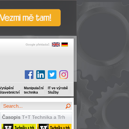
Google překladač:
Vytápění
Manipulační
IT ve výrobě
Stavebnictví
technika
Služby
Časopis
T+T Technika a Trh