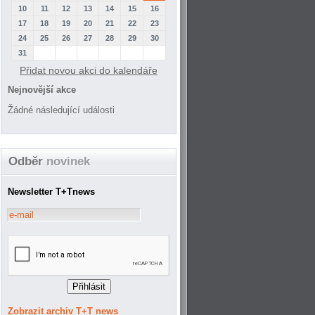
10
11
12
13
14
15
16
17
18
19
20
21
22
23
24
25
26
27
28
29
30
31
Přidat novou akci do kalendáře
Nejnovější akce
Žádné následující události
Odběr
novinek
Newsletter T+Tnews
Zobrazit archiv T+T news