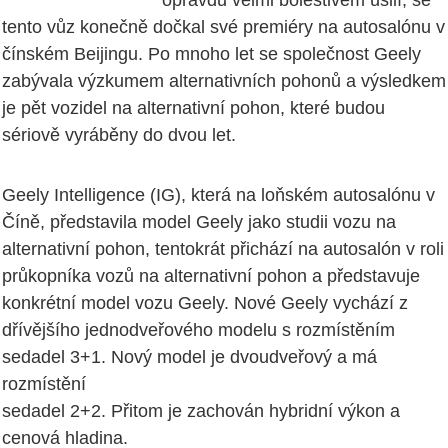
opravdu velmi bolestivém úsilí, se
tento vůz konečně dočkal své premiéry na autosalónu v
čínském Beijingu. Po mnoho let se společnost Geely
zabývala výzkumem alternativních pohonů a výsledkem
je pět vozidel na alternativní pohon, které budou
sériově vyráběny do dvou let.
Geely Intelligence (IG), která na loňském autosalónu v
Číně, představila model Geely jako studii vozu na
alternativní pohon, tentokrát přichází na autosalón v roli
průkopníka vozů na alternativní pohon a představuje
konkrétní model vozu Geely. Nové Geely vychází z
dřívějšího jednodveřového modelu s rozmístěním
sedadel 3+1. Nový model je dvoudveřový a má
rozmístění
sedadel 2+2. Přitom je zachován hybridní výkon a
cenová hladina.