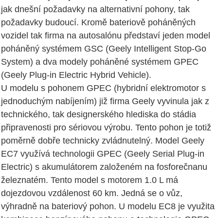
jak dnešní požadavky na alternativní pohony, tak
požadavky budoucí. Kromě bateriově poháněných
vozidel tak firma na autosalónu představí jeden model
poháněný systémem GSC (Geely Intelligent Stop-Go
System) a dva modely poháněné systémem GPEC
(Geely Plug-in Electric Hybrid Vehicle).
U modelu s pohonem GPEC (hybridní elektromotor s
jednoduchým nabíjením) již firma Geely vyvinula jak z
technického, tak designerského hlediska do stádia
připravenosti pro sériovou výrobu. Tento pohon je totiž
poměrně dobře technicky zvládnutelný. Model Geely
EC7 využívá technologii GPEC (Geely Serial Plug-in
Electric) s akumulátorem založeném na fosforečnanu
železnatém. Tento model s motorem 1.0 L má
dojezdovou vzdálenost 60 km. Jedná se o vůz,
výhradně na bateriový pohon. U modelu EC8 je využita