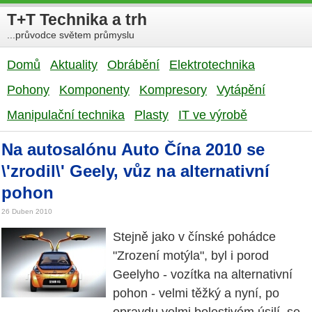
T+T Technika a trh
...průvodce světem průmyslu
Domů
Aktuality
Obrábění
Elektrotechnika
Pohony
Komponenty
Kompresory
Vytápění
Manipulační technika
Plasty
IT ve výrobě
Na autosalónu Auto Čína 2010 se
\'zrodil\' Geely, vůz na alternativní
pohon
26 Duben 2010
Stejně jako v čínské pohádce
"Zrození motýla", byl i porod
Geelyho - vozítka na alternativní
pohon - velmi těžký a nyní, po