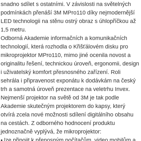
snadno sdílet s ostatními. V závislosti na světelných
podmínkách přenáší 3M MPro110 díky nejmodernější
LED technologii na stěnu ostrý obraz s úhlopříčkou až
1,5 metru.
Odborná Akademie informačních a komunikačních
technologií, která rozhodla o Křišťálovém disku pro
mikroprojektor MPro110, mimo jiné ocenila novost a
originalitu řešení, technickou úroveň, ergonomii, design
i uživatelský komfort přesnosného zařízení. Roli
sehrála i připravenost exponátu k dodávkám na český
trh a samotná úroveň prezentace na veletrhu Invex.
Nejmenší projektor na světě od 3M je tak podle
Akademie skutečným projektorem do kapsy, který
otvírá zcela nové možnosti sdílení digitálního obsahu
na cestách. Z odborného hodnocení produktu
jednoznačně vyplývá, že mikroprojektor:
• lze připojit k přenosným počítačům, video mobilům a