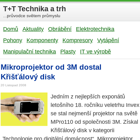
T+T Technika a trh
...průvodce světem průmyslu
Domů
Aktuality
Obrábění
Elektrotechnika
Pohony
Komponenty
Kompresory
Vytápění
Manipulační technika
Plasty
IT ve výrobě
Mikroprojektor od 3M dostal
Křišťálový disk
20 Listopad 2008
Jedním z nejlepších exponátů
letošního 18. ročníku veletrhu Invex
se stal nejmenší projektor na světě
MPro110 od společnosti 3M. Získal
Křišťálový disk v kategorii
„Technologie pro digitální domácnost“. Mikroprojektor