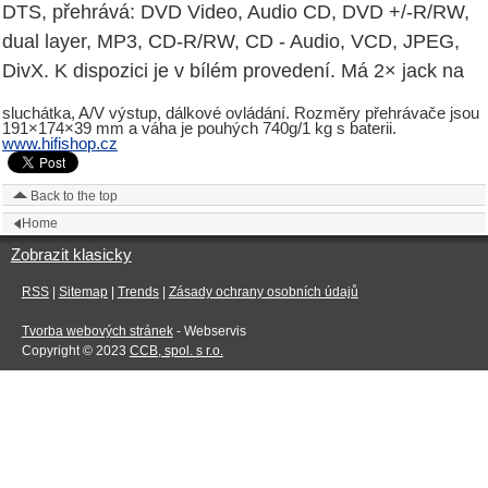
DTS, přehrává: DVD Video, Audio CD, DVD +/-R/RW,
dual layer, MP3, CD-R/RW, CD - Audio, VCD, JPEG,
DivX. K dispozici je v bílém provedení. Má 2× jack na
sluchátka, A/V výstup, dálkové ovládání. Rozměry přehrávače jsou
191×174×39 mm a váha je pouhých 740g/1 kg s baterii.
www.hifishop.cz
Back to the top
Home
Zobrazit klasicky
RSS
|
Sitemap
|
Trends
|
Zásady ochrany osobních údajů
Tvorba webových stránek
- Webservis
Copyright © 2023
CCB, spol. s r.o.