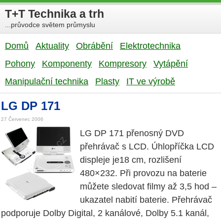
T+T Technika a trh
...průvodce světem průmyslu
Domů
Aktuality
Obrábění
Elektrotechnika
Pohony
Komponenty
Kompresory
Vytápění
Manipulační technika
Plasty
IT ve výrobě
LG DP 171
27 Červenec 2006
LG DP 171 přenosný DVD
přehrávač s LCD. Úhlopříčka LCD
displeje je18 cm, rozlišení
480×232. Při provozu na baterie
můžete sledovat filmy až 3,5 hod –
ukazatel nabití baterie. Přehrávač
podporuje Dolby Digital, 2 kanálové, Dolby 5.1 kanál,