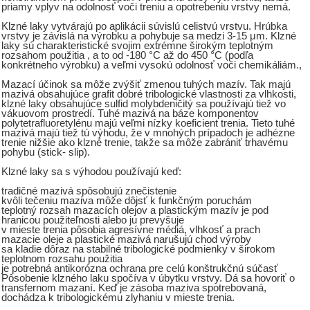
priamy vplyv na odolnosť voči treniu a opotrebeniu vrstvy nemá.
Klzné laky vytvárajú po aplikácii súvislú celistvú vrstvu. Hrúbka
vrstvy je závislá na výrobku a pohybuje sa medzi 3-15 μm. Klzné
laky sú charakteristické svojim extrémne širokým teplotným
rozsahom použitia , a to od -180 °C až do 450 °C (podľa
konkrétneho výrobku) a veľmi vysokú odolnosť voči chemikáliám.,
Mazací účinok sa môže zvýšiť zmenou tuhých mazív. Tak majú
mazivá obsahujúce grafit dobré tribologické vlastnosti za vlhkosti,
klzné laky obsahujúce sulfid molybdeničitý sa používajú tiež vo
vákuovom prostredí. Tuhé mazivá na báze komponentov
polytetrafluoretylénu majú veľmi nízky koeficient trenia. Tieto tuhé
mazivá majú tiež tú výhodu, že v mnohých prípadoch je adhézne
trenie nižšie ako klzné trenie, takže sa môže zabrániť trhavému
pohybu (stick- slip).
Klzné laky sa s výhodou používajú keď:
tradičné mazivá spôsobujú znečistenie
kvôli tečeniu maziva môže dôjsť k funkčným poruchám
teplotný rozsah mazacích olejov a plastickým mazív je pod
hranicou použiteľnosti alebo ju prevyšuje
v mieste trenia pôsobia agresívne médiá, vlhkosť a prach
mazacie oleje a plastické mazivá narušujú chod výroby
sa kladie dôraz na stabilné tribologické podmienky v širokom
teplotnom rozsahu použitia
je potrebná antikorózna ochrana pre celú konštrukčnú súčasť
Pôsobenie klzného laku spočíva v úbytku vrstvy. Dá sa hovoriť o
transfernom mazaní. Keď je zásoba maziva spotrebovaná,
dochádza k tribologickému zlyhaniu v mieste trenia.