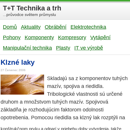
T+T Technika a trh
...průvodce světem průmyslu
Domů
Aktuality
Obrábění
Elektrotechnika
Pohony
Komponenty
Kompresory
Vytápění
Manipulační technika
Plasty
IT ve výrobě
Klzné laky
27 Červenec 2006
Skladajú sa z komponentov tuhých
mazív, spojiva a riedidla.
Tribologické vlastnosti sú určené
druhom a množstvom tuhých mazív. Spojivová
základňa je rozhodujúcim faktorom odolnosti
opotrebenia. Pomocou riedidla sa klzný lak rozptýli na
konštrukčnom prvku a odparí v priebehu doby vytvrdenia, takže