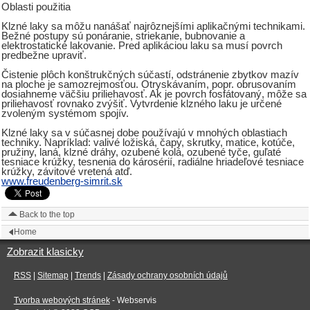
Oblasti použitia
Klzné laky sa môžu nanášať najrôznejšími aplikačnými technikami.
Bežné postupy sú ponáranie, striekanie, bubnovanie a
elektrostatické lakovanie. Pred aplikáciou laku sa musí povrch
predbežne upraviť.
Čistenie plôch konštrukčných súčastí, odstránenie zbytkov mazív
na ploche je samozrejmosťou. Otryskávaním, popr. obrusovaním
dosiahneme väčšiu priliehavosť. Ak je povrch fosfátovaný, môže sa
priliehavosť rovnako zvýšiť. Vytvrdenie klzného laku je určené
zvoleným systémom spojív.
Klzné laky sa v súčasnej dobe používajú v mnohých oblastiach
techniky. Napríklad: valivé ložiská, čapy, skrutky, matice, kotúče,
pružiny, laná, klzné dráhy, ozubené kolá, ozubené tyče, guľaté
tesniace krúžky, tesnenia do károsérií, radiálne hriadeľové tesniace
krúžky, závitové vretená atď.
www.freudenberg-simrit.sk
Back to the top
Home
Zobrazit klasicky
RSS
|
Sitemap
|
Trends
|
Zásady ochrany osobních údajů
Tvorba webových stránek
- Webservis