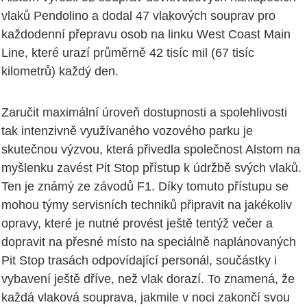
vlaků Pendolino a dodal 47 vlakových souprav pro
každodenní přepravu osob na linku West Coast Main
Line, které urazí průměrně 42 tisíc mil (67 tisíc
kilometrů) každý den.
Zaručit maximální úroveň dostupnosti a spolehlivosti
tak intenzivně využívaného vozového parku je
skutečnou výzvou, která přivedla společnost Alstom na
myšlenku zavést Pit Stop přístup k údržbě svých vlaků.
Ten je známý ze závodů F1. Díky tomuto přístupu se
mohou týmy servisních techniků připravit na jakékoliv
opravy, které je nutné provést ještě tentýž večer a
dopravit na přesné místo na speciálně naplánovaných
Pit Stop trasách odpovídající personál, součástky i
vybavení ještě dříve, než vlak dorazí. To znamená, že
každá vlaková souprava, jakmile v noci zakončí svou