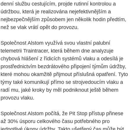
denní službu cestujícím, projde rutinní kontrolou a
údržbou, která je realizována nejefektivnějším a
nejbezpečnějším způsobem jen několik hodin předtím,
než se vlak vrátí opět do provozu.
Společnost Alstom využívá svou vlastní palubní
telemetrii Traintracer, která během dne analyzuje
chybová hlášení z řídicích systémů vlaku a odesílá je
prostřednictvím bezdrátového připojení týmům údržby,
které mohou okamžitě přijmout příslušná opatření. Tyto
týmy také komunikují přímo se strojvedoucím vlaku a
radí mu, jaké kroky by měl podniknout ještě během
provozu vlaku.
Společnost Alstom počítá, že Pit Stop přístup přinese
až 30% úsporu celkového času potřebného pro
jednotlivé úkony údržby. Takto ušetřený čas může být