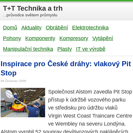
T+T Technika a trh
...průvodce světem průmyslu
Domů
Aktuality
Obrábění
Elektrotechnika
Pohony
Komponenty
Kompresory
Vytápění
Manipulační technika
Plasty
IT ve výrobě
Inspirace pro České dráhy: vlakový Pit
Stop
08 Červenec 2009
Společnost Alstom zavedla Pit Stop
přístup k údržbě vozového parku
ve středisku pro údržbu vlaků
Virgin West Coast Traincare Centre
ve Wembley na severu Londýna.
Alstom vyrobil 52 souprav devítivozových naklápěcích