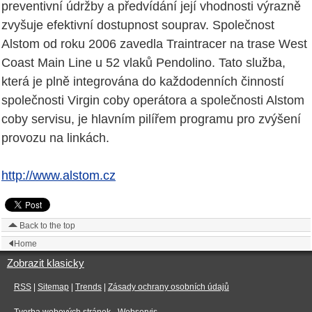
preventivní údržby a předvídání její vhodnosti výrazně
zvyšuje efektivní dostupnost souprav. Společnost
Alstom od roku 2006 zavedla Traintracer na trase West
Coast Main Line u 52 vlaků Pendolino. Tato služba,
která je plně integrována do každodenních činností
společnosti Virgin coby operátora a společnosti Alstom
coby servisu, je hlavním pilířem programu pro zvýšení
provozu na linkách.
http://www.alstom.cz
Back to the top
Home
Zobrazit klasicky
RSS
|
Sitemap
|
Trends
|
Zásady ochrany osobních údajů