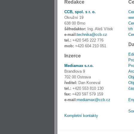
Redakce
Ce
CCB, spol. s r. o.
Cen
Okružní 19
www
638 00 Brno
Cen
šéfredaktor:
Ing. Aleš Vítek
trh
e-mail:
technika@ccb.cz
Cen
tel.:
+420 545 222 776
Da
mob:
+420 604 210 051
Edi
Inzerce
Pro
Mediamax s.r.o.
Pro
Brandlova 9
Ar
702 00 Ostrava
Obj
ředitel:
Dan Koneval
Obj
tel.:
+420 553 810 130
ča
fax:
+420 597 579 159
e-mail:
mediamax@ccb.cz
En
So
Kompletní kontakty