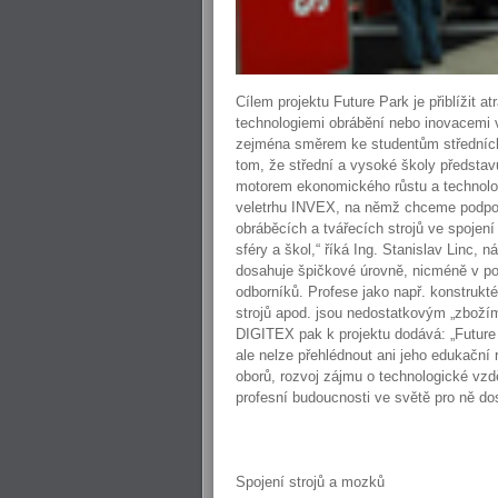
Cílem projektu Future Park je přiblížit a
technologiemi obrábění nebo inovacemi 
zejména směrem ke studentům středních 
tom, že střední a vysoké školy představuj
motorem ekonomického růstu a technologi
veletrhu INVEX, na němž chceme podpoři
obráběcích a tvářecích strojů ve spojen
sféry a škol,“ říká Ing. Stanislav Linc
dosahuje špičkové úrovně, nicméně v po
odborníků. Profese jako např. konstrukt
strojů apod. jsou nedostatkovým „zboží
DIGITEX pak k projektu dodává: „Future
ale nelze přehlédnout ani jeho edukačn
oborů, rozvoj zájmu o technologické vzd
profesní budoucnosti ve světě pro ně do
Spojení strojů a mozků