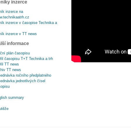
níky inzerce
ík inzerce na
.technikaatrh.cz
ík inzerce v časopise Technika a
ík inzerce v TT news
lší informace
ční plán časopisu
fil časopisu T+T Technika a trh
fil TT news
chiv TT news
ednávka ročního předplatného
ednávka jednotlivých čísel
sopisu
glish summary
utěže