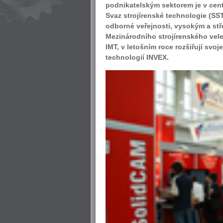
podnikatelským sektorem je v cent
Svaz strojírenské technologie (SST
odborné veřejnosti, vysokým a st
Mezinárodního strojírenského vele
IMT, v letošním roce rozšiřují svoj
technologií INVEX.