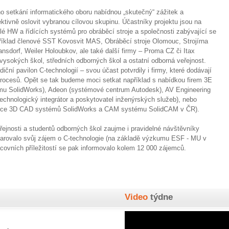
ho setkání informatického oboru nabídnou „skutečný“ zážitek a
ivně oslovit vybranou cílovou skupinu. Účastníky projektu jsou na
elé HW a řídících systémů pro obráběcí stroje a společnosti zabývající se
íklad členové SST Kovosvit MAS, Obráběcí stroje Olomouc, Strojírna
dorf, Weiler Holoubkov, ale také další firmy – Proma CZ či Itax
 vysokých škol, středních odborných škol a ostatní odborná veřejnost.
iční pavilon C-technologií – svou účast potvrdily i firmy, které dodávají
 procesů. Opět se tak budeme moci setkat například s nabídkou firem 3E
mu SolidWorks), Adeon (systémové centrum Autodesk), AV Engineering
hnologický integrátor a poskytovatel inženýrských služeb), nebo
odejce 3D CAD systémů SolidWorks a CAM systému SolidCAM v ČR).
řejnosti a studentů odborných škol zaujme i pravidelné návštěvníky
larovalo svůj zájem o C-technologie (na základě výzkumu ESF - MU v
covních příležitostí se pak informovalo kolem 12 000 zájemců.
Video
týdne