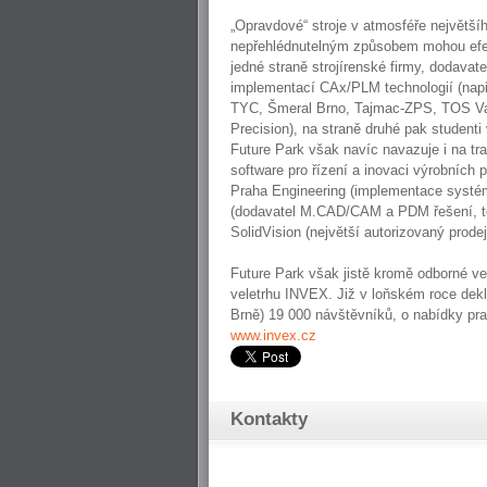
„Opravdové“ stroje v atmosféře největší
nepřehlédnutelným způsobem mohou efekt
jedné straně strojírenské firmy, dodavat
implementací CAx/PLM technologií (např
TYC, Šmeral Brno, Tajmac-ZPS, TOS Vans
Precision), na straně druhé pak studenti
Future Park však navíc navazuje i na trad
software pro řízení a inovaci výrobních
Praha Engineering (implementace systé
(dodavatel M.CAD/CAM a PDM řešení, tec
SolidVision (největší autorizovaný pr
Future Park však jistě kromě odborné ve
veletrhu INVEX. Již v loňském roce dek
Brně) 19 000 návštěvníků, o nabídky pra
www.invex.cz
Kontakty