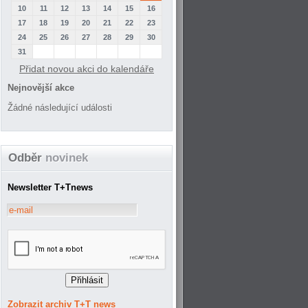
10
11
12
13
14
15
16
17
18
19
20
21
22
23
24
25
26
27
28
29
30
31
Přidat novou akci do kalendáře
Nejnovější akce
Žádné následující události
Odběr
novinek
Newsletter T+Tnews
Zobrazit archiv T+T news