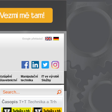
Google překladač:
Vytápění
Manipulační
IT ve výrobě
Stavebnictví
technika
Služby
Časopis
T+T Technika a Trh