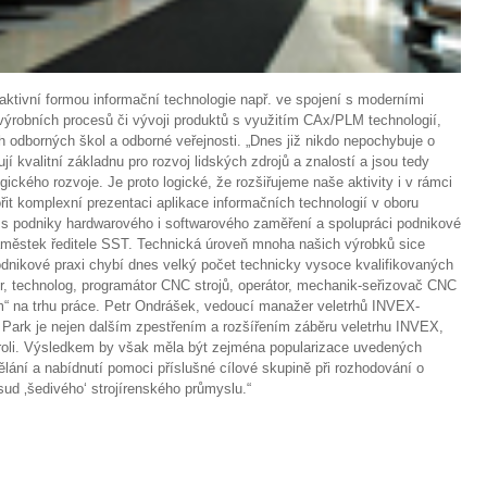
traktivní formou informační technologie např. ve spojení s moderními
výrobních procesů či vývoji produktů s využitím CAx/PLM technologií,
odborných škol a odborné veřejnosti. „Dnes již nikdo nepochybuje o
í kvalitní základnu pro rozvoj lidských zdrojů a znalostí a jsou tedy
ckého rozvoje. Je proto logické, že rozšiřujeme naše aktivity i v rámci
t komplexní prezentaci aplikace informačních technologií v oboru
í s podniky hardwarového i softwarového zaměření a spolupráci podnikové
, náměstek ředitele SST. Technická úroveň mnoha našich výrobků sice
dnikové praxi chybí dnes velký počet technicky vysoce kvalifikovaných
ér, technolog, programátor CNC strojů, operátor, mechanik-seřizovač CNC
m“ na trhu práce. Petr Ondrášek, vedoucí manažer veletrhů INVEX-
 Park je nejen dalším zpestřením a rozšířením záběru veletrhu INVEX,
í roli. Výsledkem by však měla být zejména popularizace uvedených
ělání a nabídnutí pomoci příslušné cílové skupině při rozhodování o
sud ‚šedivého‘ strojírenského průmyslu.“