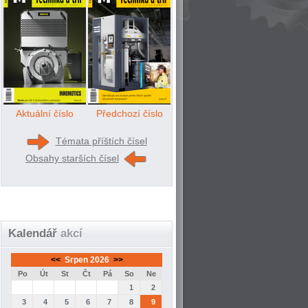
Aktuální číslo
Předchozí číslo
Témata příštích čísel
Obsahy starších čísel
Kalendář
akcí
<<
Srpen 2026
>>
Po
Út
St
Čt
Pá
So
Ne
1
2
3
4
5
6
7
8
9