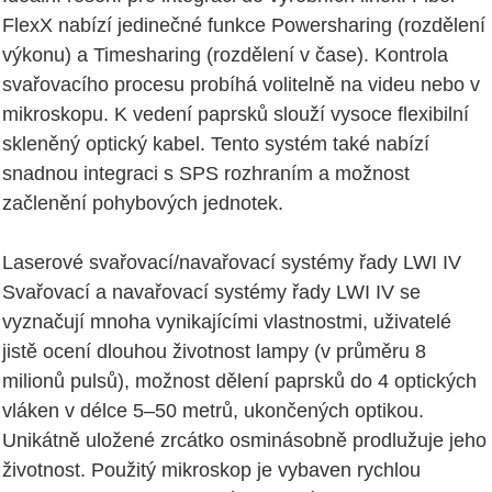
FlexX nabízí jedinečné funkce Powersharing (rozdělení
výkonu) a Timesharing (rozdělení v čase). Kontrola
svařovacího procesu probíhá volitelně na videu nebo v
mikroskopu. K vedení paprsků slouží vysoce flexibilní
skleněný optický kabel. Tento systém také nabízí
snadnou integraci s SPS rozhraním a možnost
začlenění pohybových jednotek.
Laserové svařovací/navařovací systémy řady LWI IV
Svařovací a navařovací systémy řady LWI IV se
vyznačují mnoha vynikajícími vlastnostmi, uživatelé
jistě ocení dlouhou životnost lampy (v průměru 8
milionů pulsů), možnost dělení paprsků do 4 optických
vláken v délce 5–50 metrů, ukončených optikou.
Unikátně uložené zrcátko osminásobně prodlužuje jeho
životnost. Použitý mikroskop je vybaven rychlou