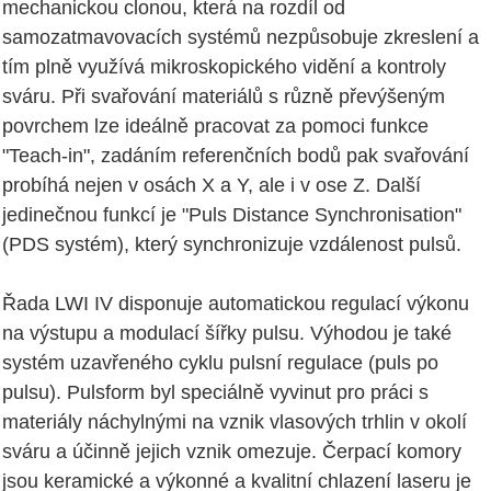
mechanickou clonou, která na rozdíl od
samozatmavovacích systémů nezpůsobuje zkreslení a
tím plně využívá mikroskopického vidění a kontroly
sváru. Při svařování materiálů s různě převýšeným
povrchem lze ideálně pracovat za pomoci funkce
"Teach-in", zadáním referenčních bodů pak svařování
probíhá nejen v osách X a Y, ale i v ose Z. Další
jedinečnou funkcí je "Puls Distance Synchronisation"
(PDS systém), který synchronizuje vzdálenost pulsů.
Řada LWI IV disponuje automatickou regulací výkonu
na výstupu a modulací šířky pulsu. Výhodou je také
systém uzavřeného cyklu pulsní regulace (puls po
pulsu). Pulsform byl speciálně vyvinut pro práci s
materiály náchylnými na vznik vlasových trhlin v okolí
sváru a účinně jejich vznik omezuje. Čerpací komory
jsou keramické a výkonné a kvalitní chlazení laseru je