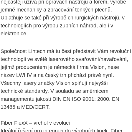
nejčastěji užívá při opravách nástrojů a forem, výrobě
jemné mechaniky a zpracování tenkých plechů.
Uplatňuje se také při výrobě chirurgických nástrojů, v
technologiích pro výrobu zubních náhrad, ale i v
elektronice.
Společnost Lintech má tu čest představit Vám revoluční
technologii ve světě laserového svařování/navařování,
jejímž producentem je německá firma Vision, nese
název LWI IV a na český trh přichází právě nyní.
Všechny lasery značky Vision splňují nejvyšší
technické standardy. V souladu se směrnicemi
managementu jakosti DIN EN ISO 9001: 2000, EN
13485 a MED/CERT.
Fiber FlexX – vrchol v evoluci
Ideální řešení pro integraci do výrobních linek. Fiber