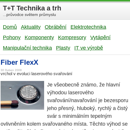
T+T Technika a trh
...průvodce světem průmyslu
Domů
Aktuality
Obrábění
Elektrotechnika
Pohony
Komponenty
Kompresory
Vytápění
Manipulační technika
Plasty
IT ve výrobě
Fiber FlexX
30 Duben 2008
vrchol v evoluci laserového svařování
Je všeobecně známo, že hlavní
výhodou laserového
svařování/navařování je bezesporu
jeho přesný, hluboký, rychlý a čistý
svár s minimálním tepelným
ovlivněním kolem svařovaného místa. Těchto výhod se