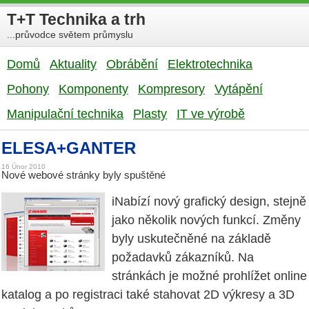
T+T Technika a trh
...průvodce světem průmyslu
Domů
Aktuality
Obrábění
Elektrotechnika
Pohony
Komponenty
Kompresory
Vytápění
Manipulační technika
Plasty
IT ve výrobě
ELESA+GANTER
16 Únor 2010
Nové webové stránky byly spuštěné
iNabízí nový grafický design, stejně
jako několik nových funkcí. Změny
byly uskutečněné na základě
požadavků zákazníků. Na
stránkách je možné prohlížet online
katalog a po registraci také stahovat 2D výkresy a 3D