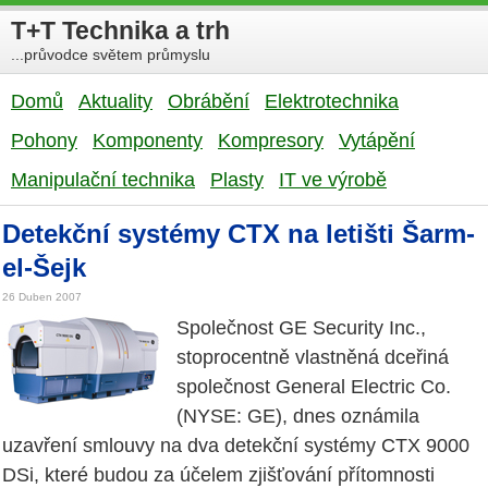
T+T Technika a trh
...průvodce světem průmyslu
Domů
Aktuality
Obrábění
Elektrotechnika
Pohony
Komponenty
Kompresory
Vytápění
Manipulační technika
Plasty
IT ve výrobě
Detekční systémy CTX na letišti Šarm-
el-Šejk
26 Duben 2007
Společnost GE Security Inc.,
stoprocentně vlastněná dceřiná
společnost General Electric Co.
(NYSE: GE), dnes oznámila
uzavření smlouvy na dva detekční systémy CTX 9000
DSi, které budou za účelem zjišťování přítomnosti