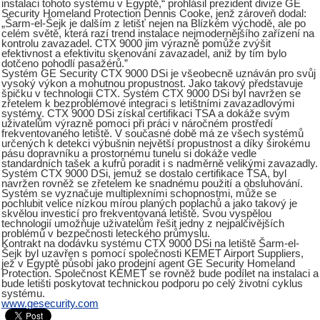
instalaci tohoto systému v Egyptě,“ prohlásil prezident divize GE
Security Homeland Protection Dennis Cooke, jenž zároveň dodal:
„Šarm-el-Šejk je dalším z letišť nejen na Blízkém východě, ale po
celém světě, která razí trend instalace nejmodernějšího zařízení na
kontrolu zavazadel. CTX 9000 jim výrazně pomůže zvýšit
efektivnost a efektivitu skenování zavazadel, aniž by tím bylo
dotčeno pohodlí pasažérů.”
Systém GE Security CTX 9000 DSi je všeobecně uznáván pro svůj
vysoký výkon a mohutnou propustnost. Jako takový představuje
špičku v technologii CTX. Systém CTX 9000 DSi byl navržen se
zřetelem k bezproblémové integraci s letištními zavazadlovými
systémy. CTX 9000 DSi získal certifikaci TSA a dokáže svým
uživatelům výrazně pomoci při práci v náročném prostředí
frekventovaného letiště. V současné době má ze všech systémů
určených k detekci výbušnin největší propustnost a díky širokému
pásu dopravníku a prostornému tunelu si dokáže vedle
standardních tašek a kufrů poradit i s nadměrně velikými zavazadly.
Systém CTX 9000 DSi, jemuž se dostalo certifikace TSA, byl
navržen rovněž se zřetelem ke snadnému použití a obsluhování.
Systém se vyznačuje multiplexními schopnostmi, může se
pochlubit velice nízkou mírou planých poplachů a jako takový je
skvělou investicí pro frekventovaná letiště. Svou vyspělou
technologií umožňuje uživatelům řešit jedny z nejpalčivějších
problémů v bezpečnosti leteckého průmyslu.
Kontrakt na dodávku systému CTX 9000 DSi na letiště Šarm-el-
Šejk byl uzavřen s pomocí společnosti KEMET Airport Suppliers,
jež v Egyptě působí jako prodejní agent GE Security Homeland
Protection. Společnost KEMET se rovněž bude podílet na instalaci a
bude letišti poskytovat technickou podporu po celý životní cyklus
systému.
www.gesecurity.com