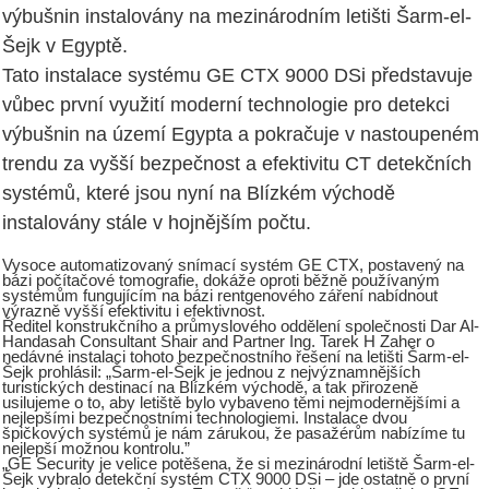
výbušnin instalovány na mezinárodním letišti Šarm-el-
Šejk v Egyptě.
Tato instalace systému GE CTX 9000 DSi představuje
vůbec první využití moderní technologie pro detekci
výbušnin na území Egypta a pokračuje v nastoupeném
trendu za vyšší bezpečnost a efektivitu CT detekčních
systémů, které jsou nyní na Blízkém východě
instalovány stále v hojnějším počtu.
Vysoce automatizovaný snímací systém GE CTX, postavený na
bázi počítačové tomografie, dokáže oproti běžně používaným
systémům fungujícím na bázi rentgenového záření nabídnout
výrazně vyšší efektivitu i efektivnost.
Ředitel konstrukčního a průmyslového oddělení společnosti Dar Al-
Handasah Consultant Shair and Partner Ing. Tarek H Zaher o
nedávné instalaci tohoto bezpečnostního řešení na letišti Šarm-el-
Šejk prohlásil: „Šarm-el-Šejk je jednou z nejvýznamnějších
turistických destinací na Blízkém východě, a tak přirozeně
usilujeme o to, aby letiště bylo vybaveno těmi nejmodernějšími a
nejlepšími bezpečnostními technologiemi. Instalace dvou
špičkových systémů je nám zárukou, že pasažérům nabízíme tu
nejlepší možnou kontrolu.”
„GE Security je velice potěšena, že si mezinárodní letiště Šarm-el-
Šejk vybralo detekční systém CTX 9000 DSi – jde ostatně o první