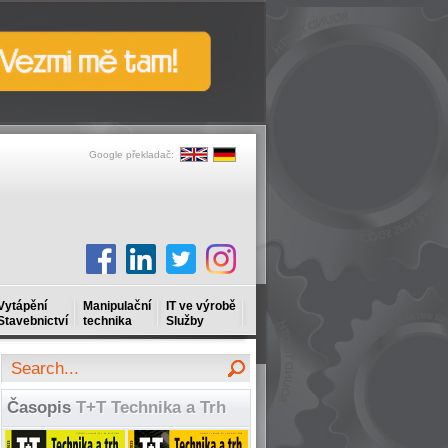
Google překladač:
Vytápění
Manipulační
IT ve výrobě
Stavebnictví
technika
Služby
Časopis
T+T Technika a Trh