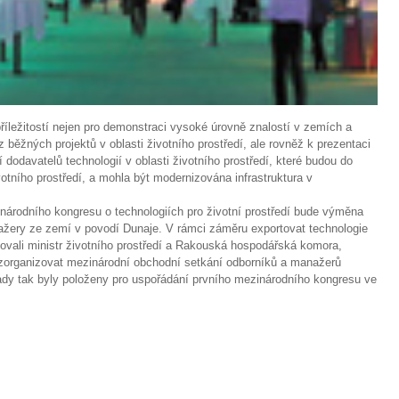
íležitostí nejen pro demonstraci vysoké úrovně znalostí v zemích a
z běžných projektů v oblasti životního prostředí, ale rovněž k prezentaci
dodavatelů technologií v oblasti životního prostředí, které budou do
otního prostředí, a mohla být modernizována infrastruktura v
zinárodního kongresu o technologiích pro životní prostředí bude výměna
žery ze zemí v povodí Dunaje. V rámci záměru exportovat technologie
iciovali ministr životního prostředí a Rakouská hospodářská komora,
 zorganizovat mezinárodní obchodní setkání odborníků a manažerů
dy tak byly položeny pro uspořádání prvního mezinárodního kongresu ve