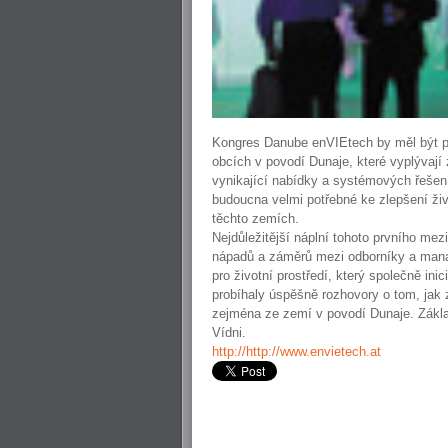
Kongres Danube enVIEtech by měl být př
obcích v povodí Dunaje, které vyplývají 
vynikající nabídky a systémových řešení 
budoucna velmi potřebné ke zlepšení živ
těchto zemích.
Nejdůležitější náplní tohoto prvního me
nápadů a záměrů mezi odborníky a mana
pro životní prostředí, který společně in
probíhaly úspěšně rozhovory o tom, jak
zejména ze zemí v povodí Dunaje. Zákla
Vídni.
http://http://www.envietech.at