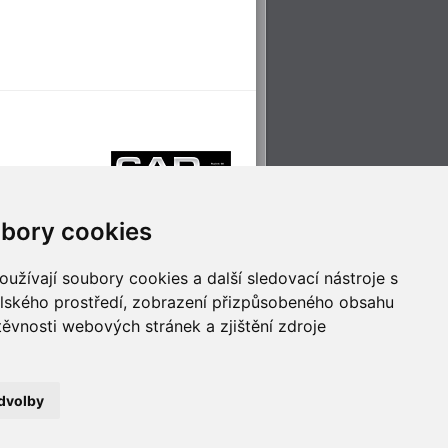
bory cookies
užívají soubory cookies a další sledovací nástroje s
elského prostředí, zobrazení přizpůsobeného obsahu
těvnosti webových stránek a zjištění zdroje
říjemné cestování
Technologie pro
ěstskou dopravou
inovaci
dvolby
no
- Webservis © 2023. Všechna práva vyhrazena.