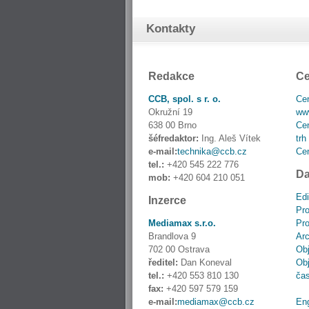
Kontakty
Redakce
Ce
CCB, spol. s r. o.
Cen
Okružní 19
www
638 00 Brno
Cen
šéfredaktor:
Ing. Aleš Vítek
trh
e-mail:
technika@ccb.cz
Cen
tel.:
+420 545 222 776
Da
mob:
+420 604 210 051
Edi
Inzerce
Pro
Mediamax s.r.o.
Pro
Brandlova 9
Ar
702 00 Ostrava
Obj
ředitel:
Dan Koneval
Obj
tel.:
+420 553 810 130
ča
fax:
+420 597 579 159
e-mail:
mediamax@ccb.cz
En