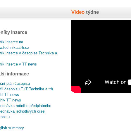
Video
týdne
níky inzerce
ík inzerce na
.technikaatrh.cz
ík inzerce v časopise Technika a
ík inzerce v TT news
lší informace
ční plán časopisu
fil časopisu T+T Technika a trh
fil TT news
chiv TT news
ednávka ročního předplatného
ednávka jednotlivých čísel
sopisu
glish summary