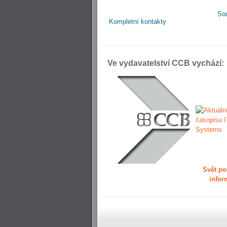
So
Kompletní kontakty
Ve vydavatelství CCB vychází:
Svět po
infor