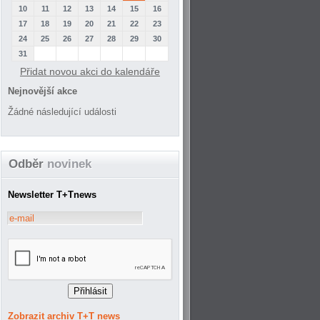
10
11
12
13
14
15
16
17
18
19
20
21
22
23
24
25
26
27
28
29
30
31
Přidat novou akci do kalendáře
Nejnovější akce
Žádné následující události
Odběr
novinek
Newsletter T+Tnews
Zobrazit archiv T+T news