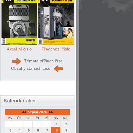
Aktuální číslo
Předchozí číslo
Témata příštích čísel
Obsahy starších čísel
Kalendář
akcí
<<
Srpen 2026
>>
Po
Út
St
Čt
Pá
So
Ne
1
2
3
4
5
6
7
8
9