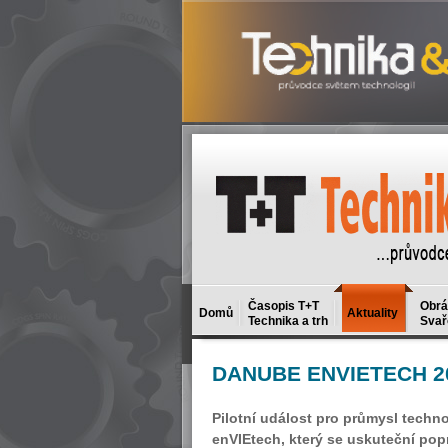
Časopis T+T
Obrá
Domů
Aktuality
Technika a trh
Svař
DANUBE
ENVIETECH 2
Pilotní událost pro průmysl techn
enVIEtech, který se uskuteční pop