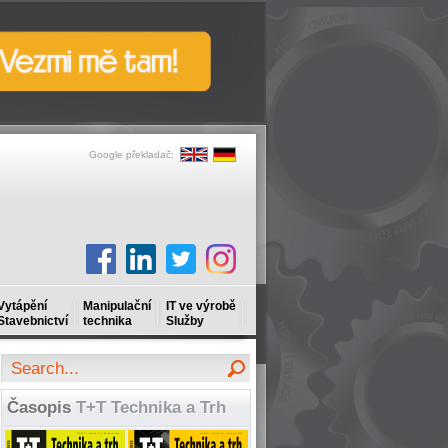
Google překladač:
Vytápění
Manipulační
IT ve výrobě
Stavebnictví
technika
Služby
Časopis
T+T Technika a Trh