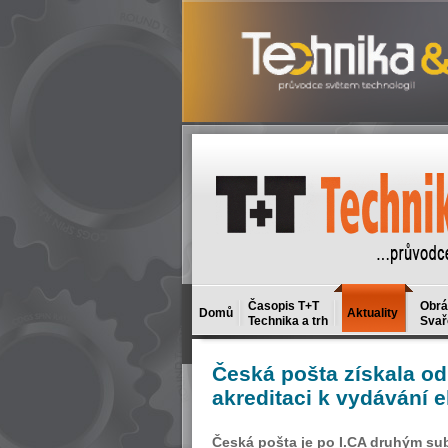
Časopis T+T
Obrá
Domů
Aktuality
Technika a trh
Svař
Česká
pošta získala od
akreditaci k vydávání 
Česká pošta je po I.CA druhým su