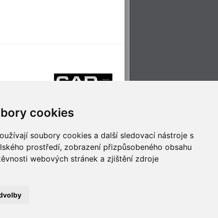
bory cookies
užívají soubory cookies a další sledovací nástroje s
elského prostředí, zobrazení přizpůsobeného obsahu
těvnosti webových stránek a zjištění zdroje
říjemné cestování
Technologie pro
ěstskou dopravou
inovaci
dvolby
no
- Webservis © 2023. Všechna práva vyhrazena.