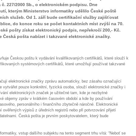
a č. 227/2000 Sb., o elektronickém podpisu. Dne
utí, kterým Ministerstvo informatiky udělilo České poště
ních služeb. Od 1. září bude certifikační služby zajišťovat
ice, do konce roku se počet kontaktních míst zvýší na 70.
ké pošty získat elektronický podpis, nepřekročí 200,- Kč.
 Česká pošta nabízet i takzvané elektronické značky.
vňuje Českou poštu k vydávání kvalifikovaných certifikátů, které slouží k
lifikovaných systémových certifikátů, které umožňují používat takzvané
ačují elektronické značky zprávu automaticky, bez zásahu označující
 vytvářet pouze konkrétní, fyzická osoba, slouží elektronické značky i
ní elektronických značek je užitečné tam, kde je nezbytné
é objemy zpráv v krátkém časovém období a kde by používání
časového, personálního i finančního zbytečně náročné. Elektronické
ověřených výpisů z úředních registrů nebo při potvrzování přijetí
datelnami. Česká pošta je prvním poskytovatelem, který bude
formatiky, vstup dalšího subjektu na tento segment trhu vítá: “Neboť se