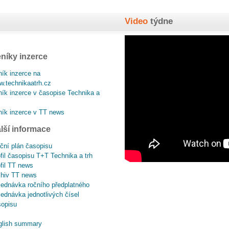
Video
týdne
níky inzerce
ík inzerce na
.technikaatrh.cz
ík inzerce v časopise Technika a
ík inzerce v TT news
lší informace
ční plán časopisu
fil časopisu T+T Technika a trh
fil TT news
chiv TT news
ednávka ročního předplatného
ednávka jednotlivých čísel
sopisu
glish summary