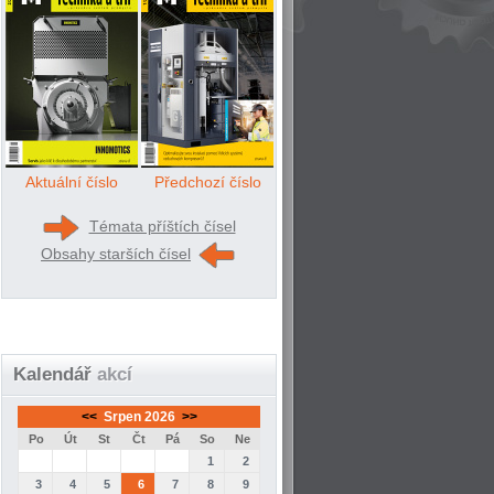
Aktuální číslo
Předchozí číslo
Témata příštích čísel
Obsahy starších čísel
Kalendář
akcí
<<
Srpen 2026
>>
Po
Út
St
Čt
Pá
So
Ne
1
2
3
4
5
6
7
8
9