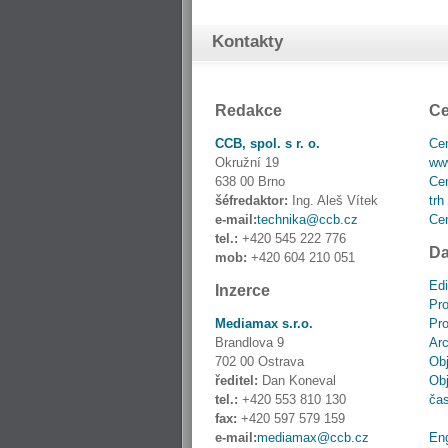
Kontakty
Redakce
Ce
CCB, spol. s r. o.
Cen
Okružní 19
www
638 00 Brno
Cen
šéfredaktor:
Ing. Aleš Vítek
trh
e-mail:
technika@ccb.cz
Cen
tel.:
+420 545 222 776
Da
mob:
+420 604 210 051
Edi
Inzerce
Pro
Mediamax s.r.o.
Pro
Brandlova 9
Ar
702 00 Ostrava
Obj
ředitel:
Dan Koneval
Obj
tel.:
+420 553 810 130
ča
fax:
+420 597 579 159
e-mail:
mediamax@ccb.cz
En