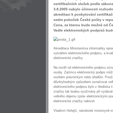
certifikačních služeb podle zákon
3.8.2005 nabylo účinnosti rozhodn
akreditaci k poskytování certifikač
sedm poboček České pošty v republ
Cena, za kterou bude možné od Čes
Vedle elektronických podpisů bude
Akreditace Ministerstva informatiky opra
vytváření elektronického podpisu, a kva
elektronické značky.
Na rozdíl od elektronického podpisu ozn
osoby. Zatímco elektronický podpis může
osobám právnickým nebo úřadům. Používá
důvěryhodným způsobem označovat velk
elektronického podpisu bylo z hlediska 
značky tak budou využívány při vydávání 
velkého objemu zpráv elektronickými po
elektronické značky nabízet.
Vladimír Hořejší, náměstek ministryně in