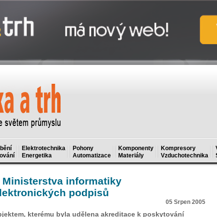
bění
Elektrotechnika
Pohony
Komponenty
Kompresory
ování
Energetika
Automatizace
Materiály
Vzduchotechnika
 Ministerstva informatiky
elektronických podpisů
05 Srpen 2005
bjektem, kterému byla udělena akreditace k poskytování