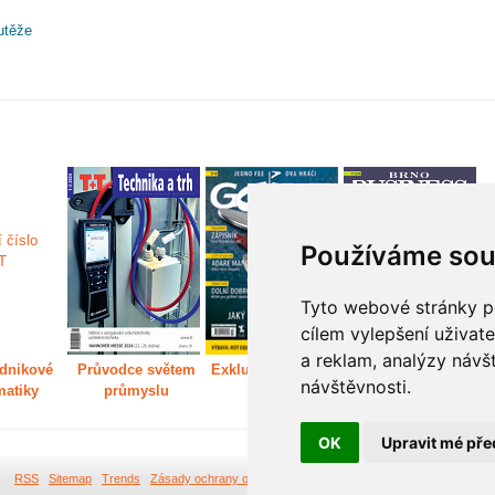
utěže
Používáme sou
Tyto webové stránky po
cílem vylepšení uživat
a reklam, analýzy návš
dnikové
Průvodce světem
Exkluzivně světem
Děláme Brno větší
P
návštěvnosti.
matiky
průmyslu
golfu
m
OK
Upravit mé pře
RSS
Sitemap
Trends
Zásady ochrany osobních údajů
Tvorba webových stránek Br