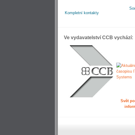
So
Kompletní kontakty
Ve vydavatelství CCB vychází:
Svět po
infor