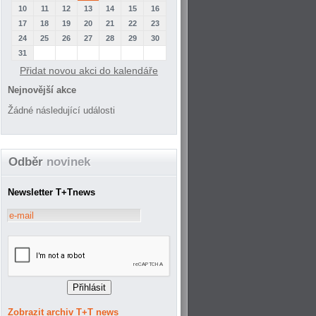
10
11
12
13
14
15
16
17
18
19
20
21
22
23
24
25
26
27
28
29
30
31
Přidat novou akci do kalendáře
Nejnovější akce
Žádné následující události
Odběr
novinek
Newsletter T+Tnews
Zobrazit archiv T+T news