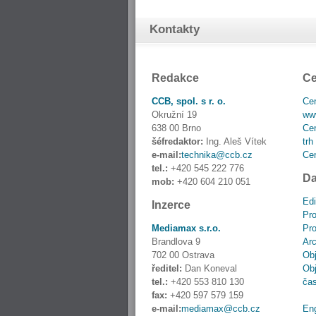
Kontakty
Redakce
Ce
CCB, spol. s r. o.
Cen
Okružní 19
www
638 00 Brno
Cen
šéfredaktor:
Ing. Aleš Vítek
trh
e-mail:
technika@ccb.cz
Cen
tel.:
+420 545 222 776
Da
mob:
+420 604 210 051
Edi
Inzerce
Pro
Mediamax s.r.o.
Pro
Brandlova 9
Ar
702 00 Ostrava
Obj
ředitel:
Dan Koneval
Obj
tel.:
+420 553 810 130
ča
fax:
+420 597 579 159
e-mail:
mediamax@ccb.cz
En