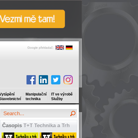
Google překladač:
Vytápění
Manipulační
IT ve výrobě
Stavebnictví
technika
Služby
Časopis
T+T Technika a Trh