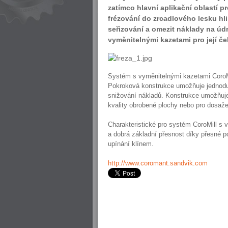
zatímco hlavní aplikační oblastí 
frézování do zrcadlového lesku hli
seřizování a omezit náklady na úd
vyměnitelnými kazetami pro její čel
Systém s vyměnitelnými kazetami CoroMill
Pokroková konstrukce umožňuje jednodu
snižování nákladů. Konstrukce umožňuje 
kvality obrobené plochy nebo pro dosažen
Charakteristické pro systém CoroMill s 
a dobrá základní přesnost díky přesné p
upínání klínem.
http://www.coromant.sandvik.com