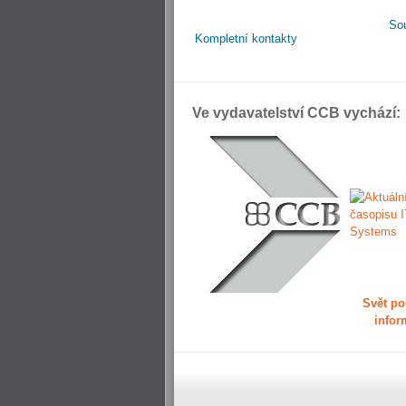
So
Kompletní kontakty
Ve vydavatelství CCB vychází:
Svět po
infor