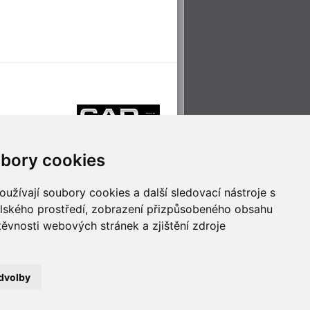
bory cookies
užívají soubory cookies a další sledovací nástroje s
elského prostředí, zobrazení přizpůsobeného obsahu
těvnosti webových stránek a zjištění zdroje
říjemné cestování
Technologie pro
ěstskou dopravou
inovaci
dvolby
no
- Webservis © 2023. Všechna práva vyhrazena.