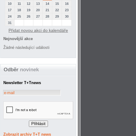
10
11
12
13
14
15
16
17
18
19
20
21
22
23
24
25
26
27
28
29
30
31
Přidat novou akci do kalendáře
Nejnovější akce
Žádné následující události
Odběr
novinek
Newsletter T+Tnews
Zobrazit archiv T+T news