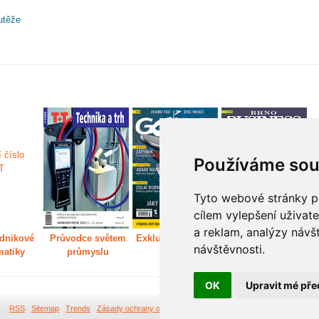
utěže
Používáme sou
Tyto webové stránky po
cílem vylepšení uživat
a reklam, analýzy návš
dnikové
Průvodce světem
Exkluzivně světem
Děláme Brno větší
P
návštěvnosti.
matiky
průmyslu
golfu
m
OK
Upravit mé pře
RSS
Sitemap
Trends
Zásady ochrany osobních údajů
Tvorba webových stránek Br