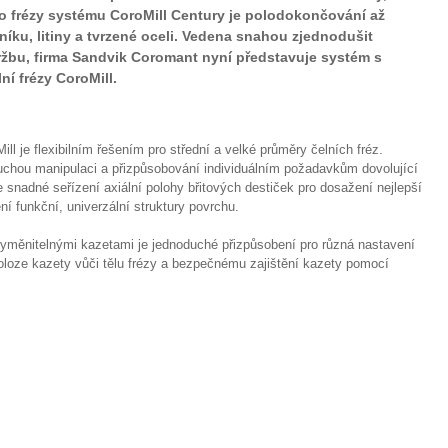
pro frézy systému CoroMill Century je polodokončování až
níku, litiny a tvrzené oceli. Vedena snahou zjednodušit
ržbu, firma Sandvik Coromant nyní představuje systém s
ní frézy CoroMill.
 je flexibilním řešením pro střední a velké průměry čelních fréz.
chou manipulaci a přizpůsobování individuálním požadavkům dovolující
snadné seřízení axiální polohy břitových destiček pro dosažení nejlepší
í funkční, univerzální struktury povrchu.
vyměnitelnými kazetami je jednoduché přizpůsobení pro různá nastavení
oloze kazety vůči tělu frézy a bezpečnému zajištění kazety pomocí