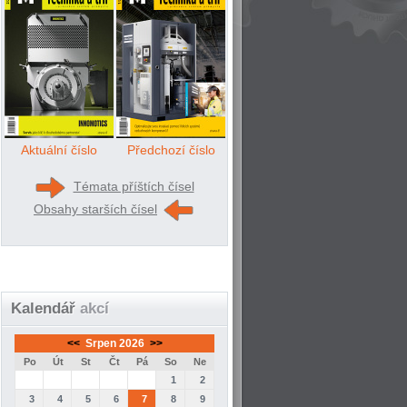
Aktuální číslo
Předchozí číslo
Témata příštích čísel
Obsahy starších čísel
Kalendář
akcí
<<
Srpen 2026
>>
Po
Út
St
Čt
Pá
So
Ne
1
2
3
4
5
6
7
8
9