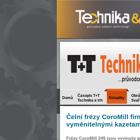
Časopis T+T
Obrá
Domů
Aktuality
Technika a trh
Svař
Čelní
frézy CoroMill fi
vyměnitelnými kazetam
Frézy CoroMill 245 jsou vyvinuty p