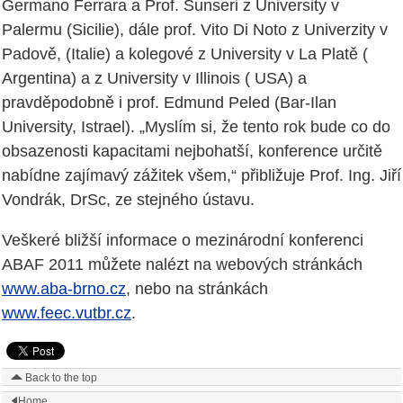
Germano Ferrara a Prof. Sunseri z University v
Palermu (Sicilie), dále prof. Vito Di Noto z Univerzity v
Padově, (Italie) a kolegové z University v La Platě (
Argentina) a z University v Illinois ( USA) a
pravděpodobně i prof. Edmund Peled (Bar-Ilan
University, Istrael). „Myslím si, že tento rok bude co do
obsazenosti kapacitami nejbohatší, konference určitě
nabídne zajímavý zážitek všem,“ přibližuje Prof. Ing. Jiří
Vondrák, DrSc, ze stejného ústavu.
Veškeré bližší informace o mezinárodní konferenci
ABAF 2011 můžete nalézt na webových stránkách
www.aba-brno.cz
, nebo na stránkách
www.feec.vutbr.cz
.
Back to the top
Home