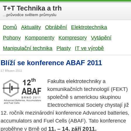
T+T Technika a trh
...průvodce světem průmyslu
Domů
Aktuality
Obrábění
Elektrotechnika
Pohony
Komponenty
Kompresory
Vytápění
Manipulační technika
Plasty
IT ve výrobě
Blíží se konference ABAF 2011
17 Březen 2011
Fakulta elektrotechniky a
komunikačních technologií (FEKT)
společně s americkou skupinou
Electrochemical Society chystají již
12. ročník mezinárodní konference Advanced batteries,
accumulators and Fuel Cells (ABAF). Tato konference
11. – 14. září 2011.
proběhne v Brně od