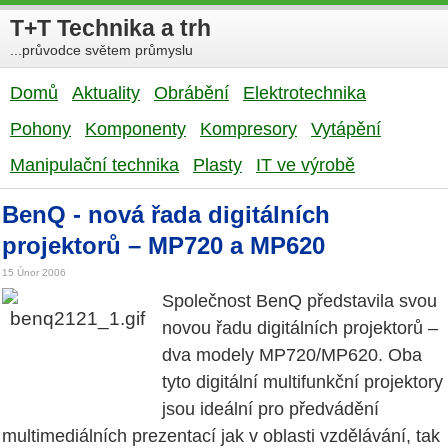
T+T Technika a trh
...průvodce světem průmyslu
Domů
Aktuality
Obrábění
Elektrotechnika
Pohony
Komponenty
Kompresory
Vytápění
Manipulační technika
Plasty
IT ve výrobě
BenQ - nová řada digitálních
projektorů – MP720 a MP620
15 Únor 2006
Společnost BenQ představila svou
novou řadu digitálních projektorů –
dva modely MP720/MP620. Oba
tyto digitální multifunkční projektory
jsou ideální pro předvádění
multimediálních prezentací jak v oblasti vzdělávání, tak