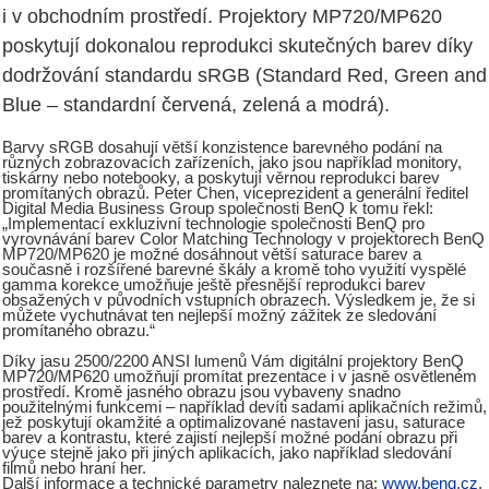
i v obchodním prostředí. Projektory MP720/MP620
poskytují dokonalou reprodukci skutečných barev díky
dodržování standardu sRGB (Standard Red, Green and
Blue – standardní červená, zelená a modrá).
Barvy sRGB dosahují větší konzistence barevného podání na
různých zobrazovacích zařízeních, jako jsou například monitory,
tiskárny nebo notebooky, a poskytují věrnou reprodukci barev
promítaných obrazů. Peter Chen, viceprezident a generální ředitel
Digital Media Business Group společnosti BenQ k tomu řekl:
„Implementací exkluzivní technologie společnosti BenQ pro
vyrovnávání barev Color Matching Technology v projektorech BenQ
MP720/MP620 je možné dosáhnout větší saturace barev a
současně i rozšířené barevné škály a kromě toho využití vyspělé
gamma korekce umožňuje ještě přesnější reprodukci barev
obsažených v původních vstupních obrazech. Výsledkem je, že si
můžete vychutnávat ten nejlepší možný zážitek ze sledování
promítaného obrazu.“
Díky jasu 2500/2200 ANSI lumenů Vám digitální projektory BenQ
MP720/MP620 umožňují promítat prezentace i v jasně osvětleném
prostředí. Kromě jasného obrazu jsou vybaveny snadno
použitelnými funkcemi – například devíti sadami aplikačních režimů,
jež poskytují okamžité a optimalizované nastavení jasu, saturace
barev a kontrastu, které zajistí nejlepší možné podání obrazu při
výuce stejně jako při jiných aplikacích, jako například sledování
filmů nebo hraní her.
Další informace a technické parametry naleznete na:
www.benq.cz
.