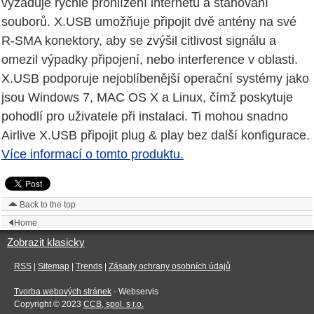
vyžaduje rychlé prohlížení internetu a stahování
souborů. X.USB umožňuje připojit dvě antény na své
R-SMA konektory, aby se zvýšil citlivost signálu a
omezil výpadky připojení, nebo interference v oblasti.
X.USB podporuje nejoblíbenější operační systémy jako
jsou Windows 7, MAC OS X a Linux, čímž poskytuje
pohodlí pro uživatele při instalaci. Ti mohou snadno
Airlive X.USB připojit plug & play bez další konfigurace.
Více informací o tomto produktu.
Back to the top
Home
Zobrazit klasicky
RSS
|
Sitemap
|
Trends
|
Zásady ochrany osobních údajů
Tvorba webových stránek
- Webservis
Copyright © 2023
CCB, spol. s r.o.