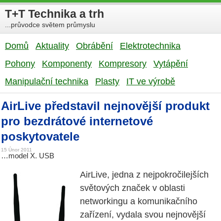
T+T Technika a trh
...průvodce světem průmyslu
Domů
Aktuality
Obrábění
Elektrotechnika
Pohony
Komponenty
Kompresory
Vytápění
Manipulační technika
Plasty
IT ve výrobě
AirLive představil nejnovější produkt
pro bezdrátové internetové
poskytovatele
15 Únor 2011
…model X. USB
AirLive, jedna z nejpokročilejších
světových značek v oblasti
networkingu a komunikačního
zařízení, vydala svou nejnovější