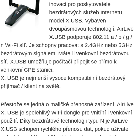
inovaci pro poskytovatele
bezdrátových služeb Internetu,
model X.USB. Vybaven
dvoupásmovou technologií, AirLive
X.USB podporuje 802.11 a / b / g /
n Wi-Fi síť. Je schopný pracovat s 2.4GHz nebo 5GHz
bezdrátovým signálem. Máte-li venkovní bezdrátovou
síť, X.USB umožňuje počítači připojit se přímo k
venkovní CPE stanici.
X. USB je nejmenší vysoce kompatibilní bezdrátový
přijímač / klient na světě.
Přestože se jedná o maličké přenosné zařízení, AirLive
X. USB je spolehlivý WiFi dongle pro vnitřní i venkovní
použití. Díky bezdrátové technologii typu N je AirLive
X.USB schopen rychlého přenosu dat, pokud uživatel