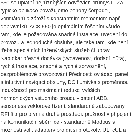
550 se uplatní nejrůznějších odvětvích průmyslu. Za
typické aplikace považujeme pohony čerpadel,
ventilátorů a zátěží s konstantním momentem např.
dopravníků. ACS 550 je optimálním řešením všude
tam, kde je požadována snadná instalace, uvedení do
provozu a jednoduchá obsluha, ale také tam, kde není
třeba speciálních inženýrských služeb či úprav.
Nabídka: přesná dodávka (vybavenost, dodací lhůta),
rychlá instalace, snadné a rychlé zprvoznění,
bezproblémové provozování Přednosti: ovládací panel
s intuitivní navigací obsluhy, DC tlumivka s proměnnou
indukčností pro maximální redukci vyšších
harmonických vstupního proudu - patent ABB,
sensorless vektorové řízení, standardně zabudovaný
RFI filtr pro první a druhé prostředí, pružnost v připojení
na komunikační sběrnice - standardně Modbus s
možností volit adaptéry pro další protokoly, UL, cUL a