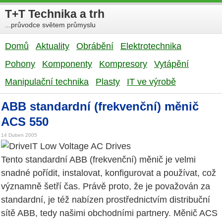
T+T Technika a trh
...průvodce světem průmyslu
Domů
Aktuality
Obrábění
Elektrotechnika
Pohony
Komponenty
Kompresory
Vytápění
Manipulační technika
Plasty
IT ve výrobě
ABB standardní (frekvenční) měnič
ACS 550
14 Duben 2005
DriveIT Low Voltage AC Drives
Tento standardní ABB (frekvenční) měnič je velmi
snadné pořídit, instalovat, konfigurovat a používat, což
významně šetří čas. Právě proto, že je považován za
standardní, je též nabízen prostřednictvím distribuční
sítě ABB, tedy našimi obchodními partnery. Měnič ACS