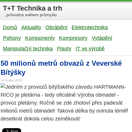
T+T Technika a trh
...průvodce světem průmyslu
Domů
Aktuality
Obrábění
Elektrotechnika
Pohony
Komponenty
Kompresory
Vytápění
Manipulační technika
Plasty
IT ve výrobě
50 milionů metrů obvazů z Veverské
Bítýšky
14 Duben 2005
Jedním z provozů bítýšského závodu HARTMANN-
RICO je pletárna - tedy oficiálně Výroba obinadel -
provoz pletárny. Ročně se zde zhotoví přes padesát
milionů metrů obinadel! Taková délka by ovinula téměř
desetkrát dokola celou zeměkouli!