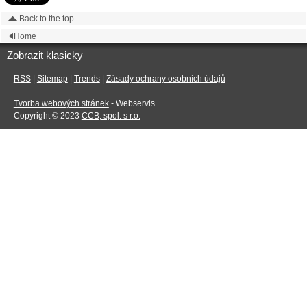
Back to the top
Home
Zobrazit klasicky
RSS
|
Sitemap
|
Trends
|
Zásady ochrany osobních údajů
Tvorba webových stránek
- Webservis
Copyright © 2023
CCB, spol. s r.o.