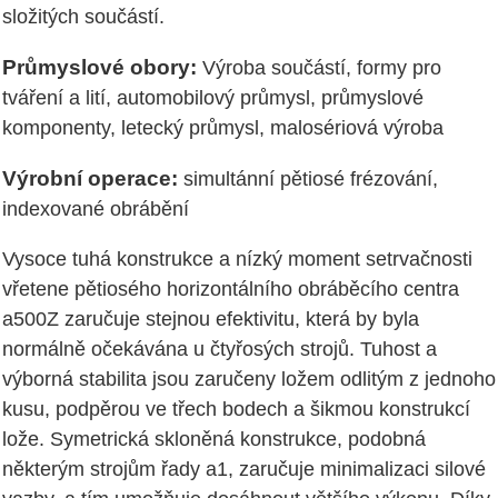
složitých součástí.
Průmyslové obory:
Výroba součástí, formy pro
tváření a lití, automobilový průmysl, průmyslové
komponenty, letecký průmysl, malosériová výroba
Výrobní operace:
simultánní pětiosé frézování,
indexované obrábění
Vysoce tuhá konstrukce a nízký moment setrvačnosti
vřetene pětiosého horizontálního obráběcího centra
a500Z zaručuje stejnou efektivitu, která by byla
normálně očekávána u čtyřosých strojů. Tuhost a
výborná stabilita jsou zaručeny ložem odlitým z jednoho
kusu, podpěrou ve třech bodech a šikmou konstrukcí
lože. Symetrická skloněná konstrukce, podobná
některým strojům řady a1, zaručuje minimalizaci silové