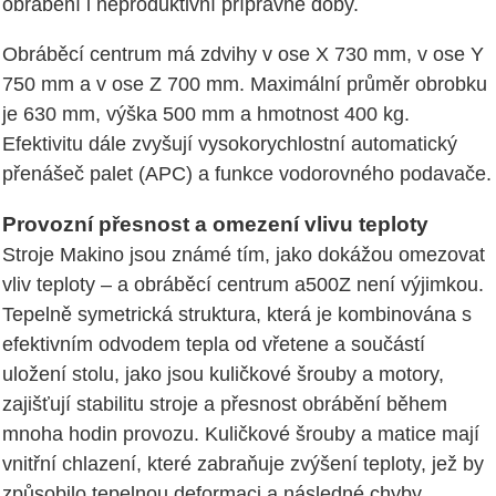
obrábění i neproduktivní přípravné doby.
Obráběcí centrum má zdvihy v ose X 730 mm, v ose Y
750 mm a v ose Z 700 mm. Maximální průměr obrobku
je 630 mm, výška 500 mm a hmotnost 400 kg.
Efektivitu dále zvyšují vysokorychlostní automatický
přenášeč palet (APC) a funkce vodorovného podavače.
Provozní přesnost a omezení vlivu teploty
Stroje Makino jsou známé tím, jako dokážou omezovat
vliv teploty – a obráběcí centrum a500Z není výjimkou.
Tepelně symetrická struktura, která je kombinována s
efektivním odvodem tepla od vřetene a součástí
uložení stolu, jako jsou kuličkové šrouby a motory,
zajišťují stabilitu stroje a přesnost obrábění během
mnoha hodin provozu. Kuličkové šrouby a matice mají
vnitřní chlazení, které zabraňuje zvýšení teploty, jež by
způsobilo tepelnou deformaci a následné chyby.