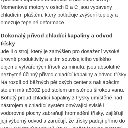
Momentové motory v osách B a C jsou vybaveny
chladícím pláštěm, který potlačuje zvýšení teploty a
omezuje tepelné deformace.
Dokonalý přívod chladící kapaliny a odvod
třísky
Jde-li o stroj, který je zamýšlen pro dosažení vysoké
úrovně produktivity a s tím souvisejícího velkého
objemu vytvářených třísek za minutu, jsou absolutně
nezbytné účinný přívod chladící kapaliny a odvod třísky.
Na rozdíl od běžných pětiosých center s naklápěcím
stolem má a500Z pod stolem umístěnou širokou vanu.
Bohatý proud chladící kapaliny z trysky umístěné nad
nástrojem a chladící systém omývající svislé i
vodorovné plochy zabraňují hromadění třísky, zajišťují
její výborný odvod a zaručují, že třísky padají přímo do