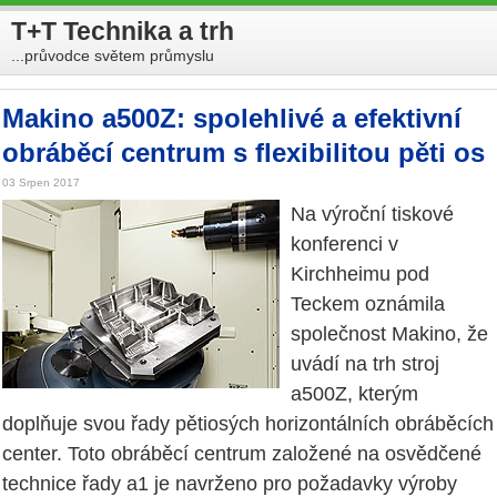
T+T Technika a trh
...průvodce světem průmyslu
Makino a500Z: spolehlivé a efektivní
obráběcí centrum s flexibilitou pěti os
03 Srpen 2017
Na výroční tiskové
konferenci v
Kirchheimu pod
Teckem oznámila
společnost Makino, že
uvádí na trh stroj
a500Z, kterým
doplňuje svou řady pětiosých horizontálních obráběcích
center. Toto obráběcí centrum založené na osvědčené
technice řady a1 je navrženo pro požadavky výroby