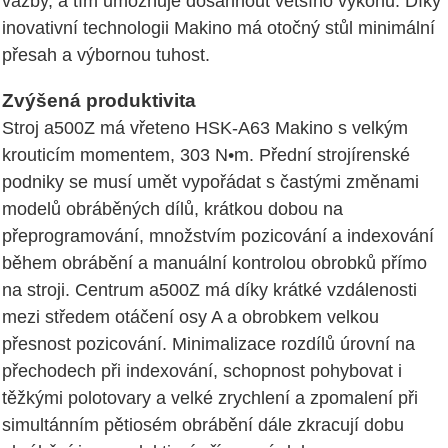
vazby, a tím umožňuje dosáhnout většího výkonu. Díky
inovativní technologii Makino má otočný stůl minimální
přesah a výbornou tuhost.
Zvýšená produktivita
Stroj a500Z má vřeteno HSK-A63 Makino s velkým
krouticím momentem, 303 N•m. Přední strojírenské
podniky se musí umět vypořádat s častými změnami
modelů obráběných dílů, krátkou dobou na
přeprogramování, množstvím pozicování a indexování
během obrábění a manuální kontrolou obrobků přímo
na stroji. Centrum a500Z má díky krátké vzdálenosti
mezi středem otáčení osy A a obrobkem velkou
přesnost pozicování. Minimalizace rozdílů úrovní na
přechodech při indexování, schopnost pohybovat i
těžkými polotovary a velké zrychlení a zpomalení při
simultánním pětiosém obrábění dále zkracují dobu