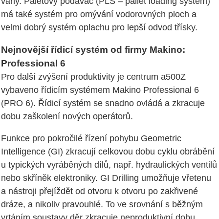
vany. Paletový podavač (PLS – pallet loading system)
má také systém pro omývání vodorovných ploch a
velmi dobrý systém oplachu pro lepší odvod třísky.
Nejnovější řídicí systém od firmy Makino:
Professional 6
Pro další zvýšení produktivity je centrum a500Z
vybaveno řídicím systémem Makino Professional 6
(PRO 6). Řídicí systém se snadno ovládá a zkracuje
dobu zaškolení nových operátorů.
Funkce pro pokročilé řízení pohybu Geometric
Intelligence (GI) zkracují celkovou dobu cyklu obrábění
u typických vyráběných dílů, např. hydraulických ventilů
nebo skříněk elektroniky. GI Drilling umožňuje vřetenu
a nástroji přejíždět od otvoru k otvoru po zakřivené
dráze, a nikoliv pravouhlé. To ve srovnání s běžným
vrtáním soustavy děr zkracuje neproduktivní dobu