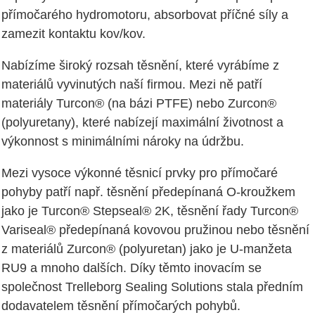
přímočarého hydromotoru, absorbovat příčné síly a
zamezit kontaktu kov/kov.
Nabízíme široký rozsah těsnění, které vyrábíme z
materiálů vyvinutých naší firmou. Mezi ně patří
materiály Turcon® (na bázi PTFE) nebo Zurcon®
(polyuretany), které nabízejí maximální životnost a
výkonnost s minimálními nároky na údržbu.
Mezi vysoce výkonné těsnicí prvky pro přímočaré
pohyby patří např. těsnění předepínaná O-kroužkem
jako je Turcon® Stepseal® 2K, těsnění řady Turcon®
Variseal® předepínaná kovovou pružinou nebo těsnění
z materiálů Zurcon® (polyuretan) jako je U-manžeta
RU9 a mnoho dalších. Díky těmto inovacím se
společnost Trelleborg Sealing Solutions stala předním
dodavatelem těsnění přímočarých pohybů.