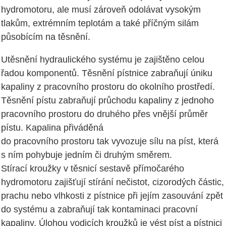
hydromotoru, ale musí zároveň odolávat vysokým
tlakům, extrémním teplotám a také příčným silám
působícím na těsnění.
Utěsnění hydraulického systému je zajištěno celou
řadou komponentů. Těsnění pístnice zabraňují úniku
kapaliny z pracovního prostoru do okolního prostředí.
Těsnění pístu zabraňují průchodu kapaliny z jednoho
pracovního prostoru do druhého přes vnější průměr
pístu. Kapalina přiváděná
do pracovního prostoru tak vyvozuje sílu na píst, která
s ním pohybuje jedním či druhým směrem.
Stírací kroužky v těsnicí sestavě přímočarého
hydromotoru zajišťují stírání nečistot, cizorodých částic,
prachu nebo vlhkosti z pístnice při jejím zasouvání zpět
do systému a zabraňují tak kontaminaci pracovní
kapaliny. Úlohou vodicích kroužků je vést píst a pístnici