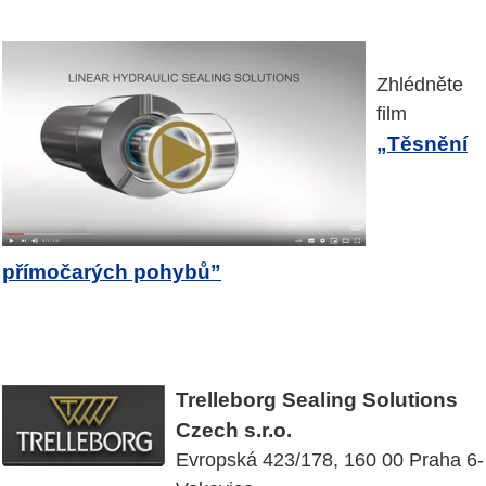
Zhlédněte
film
„Těsnění
přímočarých pohybů”
Trelleborg Sealing Solutions
Czech s.r.o.
Evropská 423/178, 160 00 Praha 6-