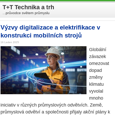
T+T Technika a trh
...průvodce světem průmyslu
Výzvy digitalizace a elektrifikace v
konstrukci mobilních strojů
16 Leden 2025
Globální
závazek
omezovat
dopad
změny
klimatu
vyvolal
mnoho
iniciativ v různých průmyslových odvětvích. Země,
průmyslová odvětví a společnosti přijaly akční plány k