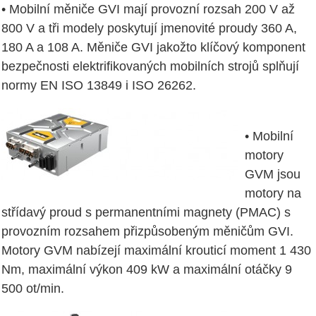
• Mobilní měniče GVI mají provozní rozsah 200 V až
800 V a tři modely poskytují jmenovité proudy 360 A,
180 A a 108 A. Měniče GVI jakožto klíčový komponent
bezpečnosti elektrifikovaných mobilních strojů splňují
normy EN ISO 13849 i ISO 26262.
• Mobilní
motory
GVM jsou
motory na
střídavý proud s permanentními magnety (PMAC) s
provozním rozsahem přizpůsobeným měničům GVI.
Motory GVM nabízejí maximální krouticí moment 1 430
Nm, maximální výkon 409 kW a maximální otáčky 9
500 ot/min.