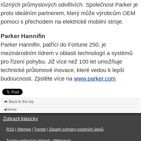
různých průmyslových odvětvích. Společnost Parker je
proto ideálním partnerem, který může výrobcům OEM
pomoci s přechodem na elektrické mobilní stroje.
Parker Hannifin
Parker Hannifin, patřící do Fortune 250, je
mezinárodním lídrem v oblasti technologií a systémů
pro řízení pohybu. Již více než 100 let umožňuje
technické průlomové inovace, které vedou k lepší
budoucnosti. Zjistěte více na
www.parker.com
.
Back to the top
Home
Zobrazit klasicky
RSS
|
Sitemap
|
Trends
|
Zásady ochrany osobních údajů
Tvorba webových stránek
- Webservis