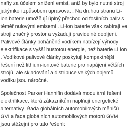
nafty za účelem snížení emisí, aniž by bylo nutné stroj
jakýmkoli způsobem upravovat . Na druhou stranu Li-
ion baterie umožňují úplný přechod od fosilních paliv s
téměř nulovými emisemi . Li-ion baterie však zabírají ve
stroji značný prostor a vyžadují pravidelné dobíjení.
Palivové články poháněné vodíkem nabízejí výhody
elektrifikace s vyšší hustotou energie, než baterie Li-ion
. Vodíkové palivové články poskytují kompaktnější
řešení než lithium-iontové baterie pro napájení větších
strojů, ale skladování a distribuce velkých objemů
vodíku jsou náročné.
Společnost Parker Hannifin dodává modulární řešení
elektrifikace, která zákazníkům naplňují energetické
alternativy. Řada globálních automobilových měničů
GVI a řada globálních automobilových motorů GVM
jsou stěžejní pro tato řešení: