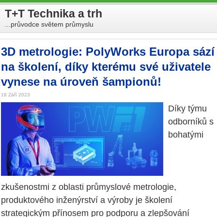
T+T Technika a trh
...průvodce světem průmyslu
3D metrologie: PolyWorks Europa sází
na školení, díky kterému své uživatele
vynese na úroveň šampionů!
18 Září 2023
Díky týmu
odborníků s
bohatými
zkušenostmi z oblasti průmyslové metrologie,
produktového inženýrství a výroby je školení
strategickým přínosem pro podporu a zlepšování