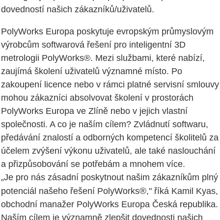
dovedností našich zákazníků/uživatelů.
PolyWorks Europa poskytuje evropským průmyslovým
výrobcům softwarová řešení pro inteligentní 3D
metrologii PolyWorks®. Mezi službami, které nabízí,
zaujímá školení uživatelů významné místo. Po
zakoupení licence nebo v rámci platné servisní smlouvy
mohou zákazníci absolvovat školení v prostorách
PolyWorks Europa ve Zlíně nebo v jejich vlastní
společnosti. A co je naším cílem? Zvládnutí softwaru,
předávání znalostí a odborných kompetencí školitelů za
účelem zvýšení výkonu uživatelů, ale také naslouchání
a přizpůsobování se potřebám a mnohem více.
„Je pro nás zásadní poskytnout našim zákazníkům plný
®
potenciál našeho řešení PolyWorks
," říká Kamil Kyas,
obchodní manažer PolyWorks Europa Česká republika.
Naším cílem je významně zlepšit dovednosti našich