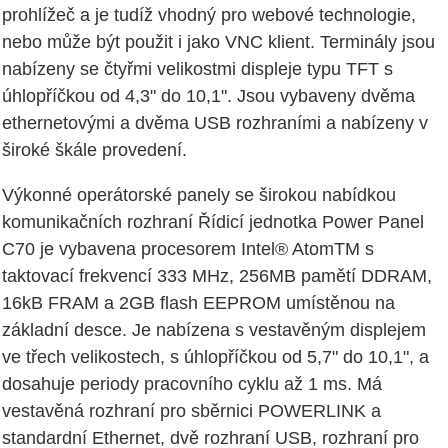
prohlížeč a je tudíž vhodný pro webové technologie,
nebo může být použit i jako VNC klient. Terminály jsou
nabízeny se čtyřmi velikostmi displeje typu TFT s
úhlopříčkou od 4,3" do 10,1". Jsou vybaveny dvěma
ethernetovými a dvěma USB rozhraními a nabízeny v
široké škále provedení.
Výkonné operátorské panely se širokou nabídkou
komunikačních rozhraní Řídicí jednotka Power Panel
C70 je vybavena procesorem Intel® AtomTM s
taktovací frekvencí 333 MHz, 256MB pamětí DDRAM,
16kB FRAM a 2GB flash EEPROM umístěnou na
základní desce. Je nabízena s vestavěným displejem
ve třech velikostech, s úhlopříčkou od 5,7" do 10,1", a
dosahuje periody pracovního cyklu až 1 ms. Má
vestavěná rozhraní pro sběrnici POWERLINK a
standardní Ethernet, dvě rozhraní USB, rozhraní pro