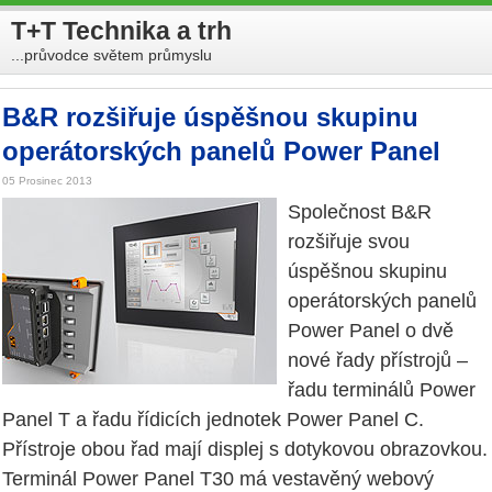
T+T Technika a trh
...průvodce světem průmyslu
B&R rozšiřuje úspěšnou skupinu
operátorských panelů Power Panel
05 Prosinec 2013
Společnost B&R
rozšiřuje svou
úspěšnou skupinu
operátorských panelů
Power Panel o dvě
nové řady přístrojů –
řadu terminálů Power
Panel T a řadu řídicích jednotek Power Panel C.
Přístroje obou řad mají displej s dotykovou obrazovkou.
Terminál Power Panel T30 má vestavěný webový