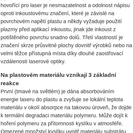
hovořící pro laser je nesmazatelnost a odolnost nápisu
oproti inkoustovému značení, které je závislé na
povrchovém napětí plastu a někdy vyžaduje použití
plazmy před aplikací inkoustu, jinak jde inkoust z
potištěného povrchu snadno dolů. Třetí vlastností je
značení skrze průsvitné plochy dovnitř výrobků nebo na
velmi těžce přístupná místa díky dlouhé zaostřovací
vzdálenosti laserové optiky.
Na plastovém materiálu vznikají 3 základní
reakce
První (tmavé na světlém) je dána absorbováním
energie laseru do plastu a zvyšuje se lokální teplota
materiálu v okolí absorpce na takovou úroveň, že dojde
k termální degradaci materiálu polymeru. Může dojít k
hoření polymeru za přítomnosti kyslíku v atmosféře.
Omezené množství kyslíku uvnitř materiálu substrátu