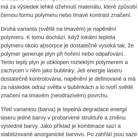
má za výsledek lehké ožehnutí materiálu, které způsobí
černou formu polymeru nebo tmavé kontrast značení.
Druhá varianta (světlé na tmavém) je napěnění
polymeru. K tomu dochází, když lokální teplota
polymeru okolo absorpce je dostatečně vysoká tak, že
polymer generuje plyn při hoření nebo odpařování.
Tento teplý plyn je obklopen rozteklým polymerem a
zachycen v něm jako bublinky. Jeli energie laseru
dostatečně kontrolována, napěnění je definované a má
za následek odraz světla v bublinkách a to tvoří světlé
značení na tmavém (neodrazivém) povrchu.
Třetí variantou (barva) je tepelná degradace energií
laseru jedné barvy v probarvené struktuře a změnu
výsledné barvy. Jako příklad je kombinace sazí a
stabilizované anorganické barvivo. Po zahřátí jsou saze