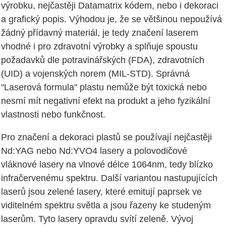
výrobku, nejčastěji Datamatrix kódem, nebo i dekoraci
a grafický popis. Výhodou je, že se většinou nepoužívá
žádný přídavný materiál, je tedy značení laserem
vhodné i pro zdravotní výrobky a splňuje spoustu
požadavků dle potravinářských (FDA), zdravotních
(UID) a vojenských norem (MIL-STD). Správná
"Laserová formula" plastu nemůže být toxická nebo
nesmí mít negativní efekt na produkt a jeho fyzikální
vlastnosti nebo funkčnost.
Pro značení a dekoraci plastů se používají nejčastěji
Nd:YAG nebo Nd:YVO4 lasery a polovodičové
vláknové lasery na vlnové délce 1064nm, tedy blízko
infračervenému spektru. Další variantou nastupujících
laserů jsou zelené lasery, které emitují paprsek ve
viditelném spektru světla a jsou řazeny ke studeným
laserům. Tyto lasery opravdu svítí zeleně. Vývoj