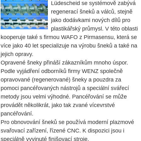
Lüdescheid se systémově zabývá
regenerací šneků a válců, stejně
jako dodávkami nových dílů pro
plastikářský průmysl. V této oblasti
kooperuje také s firmou WAFO z Pirmasensu, která se
více jako 40 let specializuje na výrobu šneků a také na
jejich opravy.
Opravené šneky přináší zákazníkům mnoho úspor.
Podle vyjádření odborníků firmy WENZ společně
opravované (regenerované) šneky a pouzdra za
pomoci pancéřovaných nástrojů a speciální svářecí
metody jsou velmi výhodné. Pancéřování se může
provádět několikrát, jako tak zvané vícevrstvé
pancéřování.
Pro obnovování šneků se používá moderní plazmové
svařovací zařízení, řízené CNC. K dispozici jsou i
speciálně vyvinuté finišovací stroje.