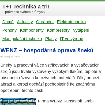
T+T Technika a trh
...průvodce světem průmyslu
Domů
Aktuality
Obrábění
Elektrotechnika
Pohony
Komponenty
Kompresory
Vytápění
Manipulační technika
Plasty
IT ve výrobě
WENZ – hospodárná oprava šneků
05 Listopad 2009
Šneky a pracovní válce vstřikovacích a vytlačovacích
strojů jsou trvale vystaveny vysokým tlakům, teplotě a
působení různých korozivních materiálů. Díky adhezi,
abrazi a korozi dochází pochopitelně ke značnému
opotřebení těchto částí.
Firma WENZ Kunststoff GmbH