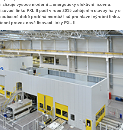
 zřizuje vysoce moderní a energeticky efektivní lisovnu.
lisovací linku PXL II padl v roce 2015 zahájením stavby haly o
 současné době probíhá montáž lisů pro hlavní výrobní linku.
bní provoz nové lisovací linky PXL II.