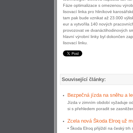
Fáze optimalizace s omezenou výrob
lisovací linka pro hliníkové karosář
tam pak bude vznikat až 23.000 výli
eur a vytvořila 140 nových pracovní
provozovat ve dvanáctihodinových s
hlavní výrobní linky byl dokončen zap
lisovací linku.
Související články:
Bezpečná jízda na sněhu a l
Jízda v zimním období vyžaduje od
si s přehledem poradit se zasněžen
Zcela nová Škoda Elroq už má
• Škoda Elroq přijíždí na český t