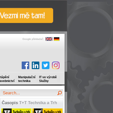
Google překladač:
tápění
Manipulační
IT ve výrobě
avebnictví
technika
Služby
Časopis
T+T Technika a Trh