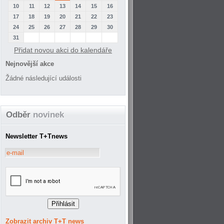
10
11
12
13
14
15
16
17
18
19
20
21
22
23
24
25
26
27
28
29
30
31
Přidat novou akci do kalendáře
Nejnovější akce
Žádné následující události
Odběr
novinek
Newsletter T+Tnews
Zobrazit archiv T+T news