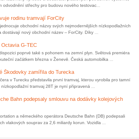
m odvodnění střechy pro budovu nového testovac...
vuje rodinu tramvají ForCity
sjednocuje obchodní názvy svých nejmodernějších nízkopodlažních
 dostávají nový obchodní název – ForCity. Díky ...
 Octavia G-TEC
ispozici poprvé také s pohonem na zemní plyn. Světová premiéra
teční začátkem března v Ženevě. Česká automobilka ...
ké Škodovky zamířila do Turecka
era v Turecku představila první tramvaj, kterou vyrobila pro tamní
zkopodlažní tramvaj 28T je nyní připravená ...
sche Bahn podepsaly smlouvu na dodávky kolejových
portation a německého operátora Deutsche Bahn (DB) podepsali
 vlakových souprav za 2,6 miliardy korun. Vozidla ...