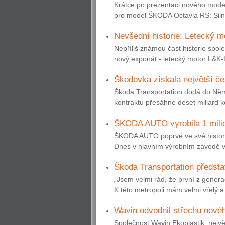
Krátce po prezentaci nového mode
pro model ŠKODA Octavia RS: Silný
Nevšední historie: Letecký
Nepříliš známou část historie s
nový exponát - letecký motor L&K-Lo
Škodovka získala největší č
Škoda Transportation dodá do Něm
kontraktu přesáhne deset miliard k
ŠKODA AUTO vyrobila 1 mili
ŠKODA AUTO poprvé ve své historii
Dnes v hlavním výrobním závodě v M
Škoda Transportation předsta
„Jsem velmi rád, že první z genera
K této metropoli mám velmi vřelý a 
Wavin odvodnil střechu nové
Společnost Wavin Ekoplastik, nejv