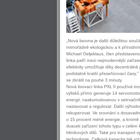
„Nová lisovna je další důležitou souč
mimořádně ekologickou a k přírodním 
Michael Oeljeklaus, člen představens
linka patří mezi nejmodernější zaříze
efektivity umožňuje díky decentráln
podstatně kratší přeseřizovací časy,
se zkrátil na pouhé 3 minuty.
Nová lisovací linka PXL II používá in
výlisků přímo generuje 14 servomotor
energii, naakumulovanou v setrvačníku
nastavovat a regulovat. Další výhodou
rekuperovat. Ve srovnání s dosavadní
o 15 procent méně energie, a kromě 
dvaceti zařízení tohoto typu v celém
hliníkových dílů. Také pro transport v
technologie. Celková kapacita tak vzr