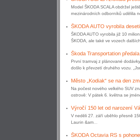
Model ŠKODA SCALA obdržel ještě 
mezinárodních odborníků udělila
ŠKODA AUTO vyrobila deseti
ŠKODA AUTO vyrobila již 10 milio
ŠKODA, ale také ve vozech dalšíc
Škoda Transportation předala
První tramvaj z plánované dodávky 
došlo k převzetí druhého vozu. „J
Město „Kodiak“ se na den změ
Na počest nového velkého SUV zn
ostrově: V pátek 6. května se jm
Výročí 150 let od narození V
V neděli 27. září uběhlo přesně 15
Laurin &am...
ŠKODA Octavia RS s pohonem