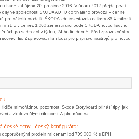
ou bude zahájena 20. prosince 2016. V únoru 2017 přejde první
ské díly ve společnosti ŠKODA AUTO do trvalého provozu – denně
sků pro několik modelů. ŠKODA zde investovala celkem 86,4 milionů
ch míst. S více než 1.000 zaměstnanci bude ŠKODA novou lisovnu
měnách po sedm dní v týdnu, 24 hodin denně. Před zprovozněním
racovací lis. Zapracovací lis slouží pro přípravu nástrojů pro novou
edu
 řidiče mimořádnou pozornost. Škoda Storyboard přináší tipy, jak
ými a zledovatělými silnicemi. A jako něco na...
 české ceny i český konfigurátor
rh s doporučenými prodejními cenami od 799 000 Kč s DPH