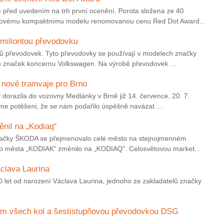
před uvedením na trh první ocenění. Porota složena ze 40
 novému kompaktnímu modelu renomovanou cenu Red Dot Award...
miliontou převodovku
nů převodovek. Tyto převodovky se používají v modelech značky
h značek koncernu Volkswagen. Na výrobě převodovek ...
 nové tramvaje pro Brno
dorazila do vozovny Medlánky v Brně již 14. července, 20. 7.
sme potěšeni, že se nám podařilo úspěšně navázat ...
nil na „Kodiaq“
ačky ŠKODA se přejmenovalo celé město na stejnojmenném
éno města „KODIAK" změnilo na „KODIAQ". Celosvětovou market...
áclava Laurina
0 let od narození Václava Laurina, jednoho ze zakladatelů značky
 všech kol a šestistupňovou převodovkou DSG