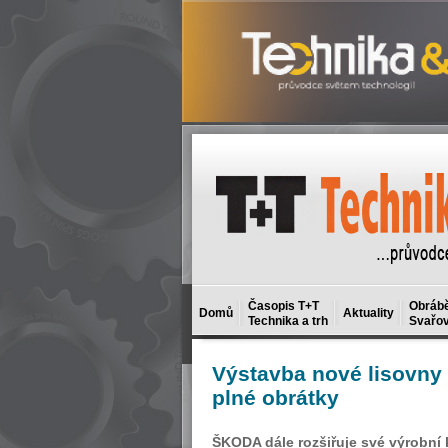
Časopis T+T
Obrábě
Domů
Aktuality
Technika a trh
Svařov
Výstavba
nové lisovny 
plné obrátky
ŠKODA dále rozšiřuje své výrobní