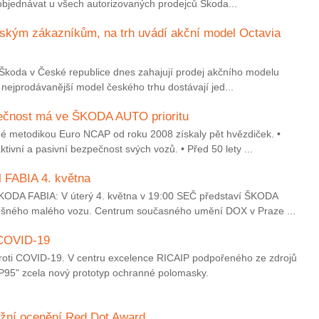
 objednávat u všech autorizovaných prodejců Škoda...
eským zákazníkům, na trh uvádí akční model Octavia
ů Škoda v České republice dnes zahajují prodej akčního modelu
nejprodávanější model českého trhu dostávají jed...
pečnost má ve ŠKODA AUTO prioritu
 metodikou Euro NCAP od roku 2008 získaly pět hvězdiček. •
vní a pasivní bezpečnost svých vozů. • Před 50 lety ...
 FABIA 4. května
KODA FABIA: V úterý 4. května v 19:00 SEČ představí ŠKODA
ěšného malého vozu. Centrum současného umění DOX v Praze ...
COVID-19
roti COVID-19. V centru excelence RICAIP podpořeného ze zdrojů
P95" zcela nový prototyp ochranné polomasky.
žní ocenění Red Dot Award