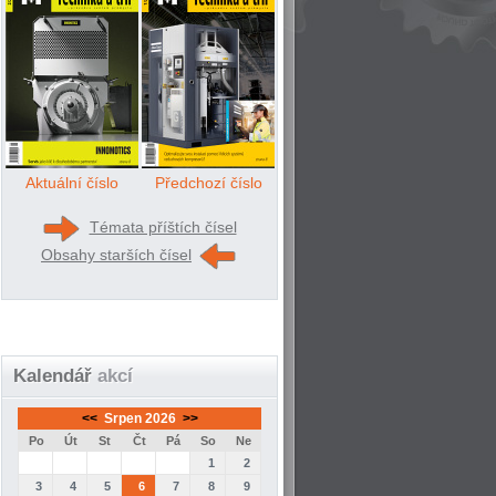
Aktuální číslo
Předchozí číslo
Témata příštích čísel
Obsahy starších čísel
Kalendář
akcí
<<
Srpen 2026
>>
Po
Út
St
Čt
Pá
So
Ne
1
2
3
4
5
6
7
8
9