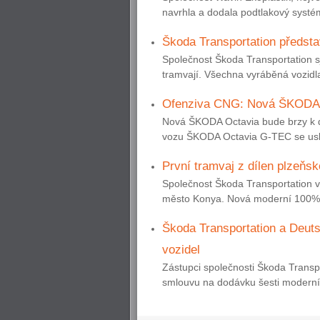
navrhla a dodala podtlakový systé
Škoda Transportation předsta
Společnost Škoda Transportation 
tramvají. Všechna vyráběná vozidla
Ofenziva CNG: Nová ŠKODA
Nová ŠKODA Octavia bude brzy k d
vozu ŠKODA Octavia G-TEC se usku
První tramvaj z dílen plzeňs
Společnost Škoda Transportation vč
město Konya. Nová moderní 100% ní
Škoda Transportation a Deut
vozidel
Zástupci společnosti Škoda Trans
smlouvu na dodávku šesti moderních