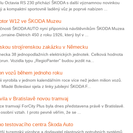
lu Octavia RS 230 přichází ŠKODA s další významnou novinkou
 a kompaktní sportovně laděný vůz je poprvé nabízen ...
 motor W12 ve ŠKODA Muzeu
polečnosti ŠKODA AUTO nyní připomíná návštěvníkům ŠKODA Muzea
rraine-Diétrich 450 z roku 1926, který byl v ...
eskou strojírenskou zakázku v Německu
ecka 38 jednopodlažních elektrických jednotek. Celková hodnota
orun. Vozidla typu „RegioPanter" budou jezdit na...
on vozů během jednoho roku
 vyrobila v jednom kalendářním roce více než jeden milion vozů.
ladé Boleslavi sjela z linky jubilejní ŠKODA F...
vila v Bratislavě novou tramvaj
ce tramvají ForCity Plus byla dnes představena právě v Bratislavě.
osobní vztah. I proto pevně věřím, že se ...
ho testovacího centra Škoda Auto
ětší tuzemský výrobce a dodavatel plastových potrubních systémů,