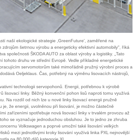
ástí naší ekologické strategie ,GreenFuture', zaměřené na
zdrojům šetrnou výrobu a energeticky efektivní automobily", říká
tva společnosti ŠKODA AUTO za oblast výroby a logistiky. „Tato
ní tohoto druhu ve střední Evropě. Vedle příkladné energetické
ě pracujícím servomotorům také mimořádně pružný výrobní proces a
" dodává Oeljeklaus. Čas, potřebný na výměnu lisovacích nástrojů,
ovativní technologii servopohonů. Energii, potřebnou k výrobě
ů lisovací linky. Běžný konvenční pohon lisů naproti tomu využívá
. Na rozdíl od nich lze u nové linky lisovací energii pružně
 je, že energii, uvolněnou při lisování, je možno částečně
mi zařízeními spotřebuje nová lisovací linky v trvalém provozu až
toho se vyznačuje jednoduchou obsluhou. Je to jedno ze zhruba
 koncernu Volkswagen a poprvé umožní také lisování velkých
ýlisků mezi jednotlivými kroky lisování využívá linka PXL nejnovější
ostla na 80.000 dílů kategorie XL.