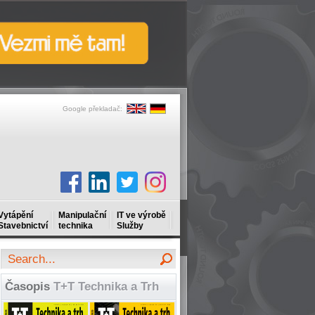
Google překladač:
Vytápění
Manipulační
IT ve výrobě
Stavebnictví
technika
Služby
Časopis
T+T Technika a Trh