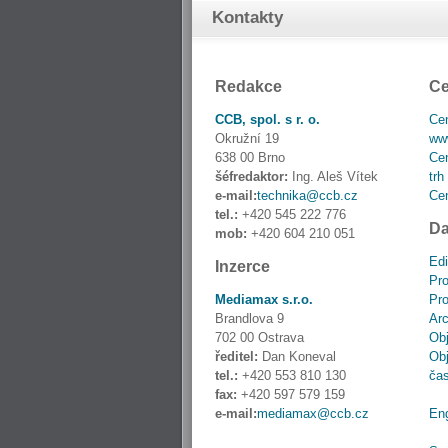
Kontakty
Redakce
Ce
CCB, spol. s r. o.
Cen
Okružní 19
www
638 00 Brno
Cen
šéfredaktor:
Ing. Aleš Vítek
trh
e-mail:
technika@ccb.cz
Cen
tel.:
+420 545 222 776
Da
mob:
+420 604 210 051
Edi
Inzerce
Pro
Mediamax s.r.o.
Pro
Brandlova 9
Ar
702 00 Ostrava
Obj
ředitel:
Dan Koneval
Obj
tel.:
+420 553 810 130
ča
fax:
+420 597 579 159
e-mail:
mediamax@ccb.cz
En