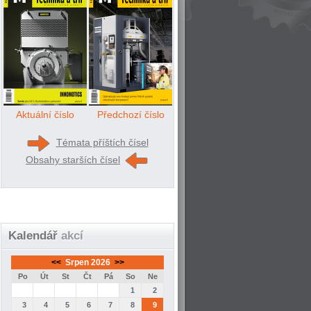
Aktuální číslo
Předchozí číslo
Témata příštích čísel
Obsahy starších čísel
Kalendář
akcí
<<
Srpen 2026
>>
Po
Út
St
Čt
Pá
So
Ne
1
2
3
4
5
6
7
8
9