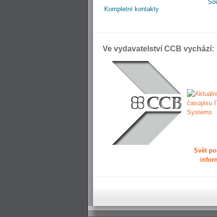
So
Kompletní kontakty
Ve vydavatelství CCB vychází:
Svět po
infor