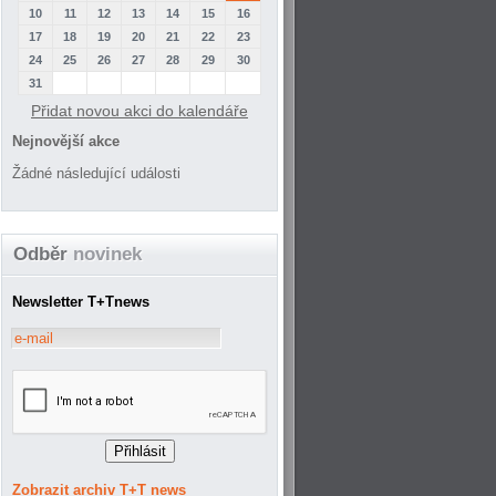
10
11
12
13
14
15
16
17
18
19
20
21
22
23
24
25
26
27
28
29
30
31
Přidat novou akci do kalendáře
Nejnovější akce
Žádné následující události
Odběr
novinek
Newsletter T+Tnews
Zobrazit archiv T+T news