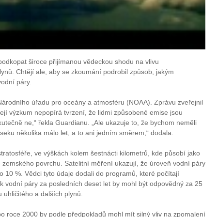
 podkopat široce přijímanou vědeckou shodu na vlivu
ynů. Chtějí ale, aby se zkoumání podrobil způsob, jakým
vodní páry.
rodního úřadu pro oceány a atmosféru (NOAA). Zprávu zveřejnil
ejí výzkum nepopírá tvrzení, že lidmi způsobené emise jsou
skutečně ne,“ řekla Guardianu. „Ale ukazuje to, že bychom neměli
eku několika málo let, a to ani jedním směrem,“ dodala.
tratosféře, ve výškách kolem šestnácti kilometrů, kde působí jako
e zemského povrchu. Satelitní měření ukazují, že úroveň vodní páry
o 10 %. Vědci tyto údaje dodali do programů, které počítají
ěvek vodní páry za posledních deset let by mohl být odpovědný za 25
u uhličitého a dalších plynů.
po roce 2000 by podle předpokladů mohl mít silný vliv na zpomalení