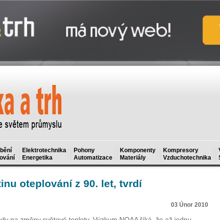
bění
Elektrotechnika
Pohony
Komponenty
Kompresory
ování
Energetika
Automatizace
Materiály
Vzduchotechnika
nu oteplování z 90. let, tvrdí
03 Únor 2010
vody na změny světové teploty. Výzkum NOAA říká, že až jednu