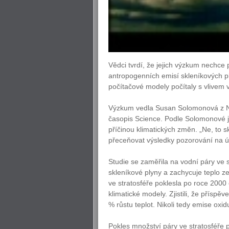
Vědci tvrdí, že jejich výzkum nechce
antropogenních emisí skleníkových pl
počítačové modely počítaly s vlivem 
Výzkum vedla Susan Solomonová z Ná
časopis Science. Podle Solomonové j
příčinou klimatických změn. „Ne, to 
přeceňovat výsledky pozorování na ús
Studie se zaměřila na vodní páry ve s
skleníkové plyny a zachycuje teplo z
ve stratosféře poklesla po roce 2000 
klimatické modely. Zjistili, že přísp
% růstu teplot. Nikoli tedy emise oxid
Pokles množství páry ve stratosféře 