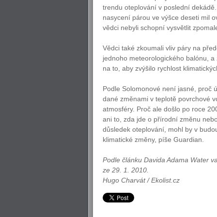
trendu oteplování v poslední dekádě.
nasycení párou ve výšce deseti mil ov
vědci nebyli schopní vysvětlit zpomal
Vědci také zkoumali vliv páry na pře
jednoho meteorologického balónu, a zj
na to, aby zvýšilo rychlost klimatic
Podle Solomonové není jasné, proč ú
dané změnami v teplotě povrchové vo
atmosféry. Proč ale došlo po roce 20
ani to, zda jde o přírodní změnu nebo
důsledek oteplování, mohl by v budou
klimatické změny, píše Guardian.
Podle článku Davida Adama Water vap
ze 29. 1. 2010.
Hugo Charvát / Ekolist.cz