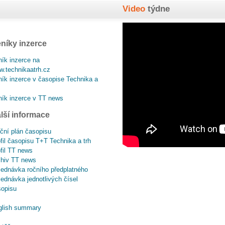
Video
týdne
níky inzerce
ík inzerce na
.technikaatrh.cz
ík inzerce v časopise Technika a
ík inzerce v TT news
lší informace
ční plán časopisu
fil časopisu T+T Technika a trh
fil TT news
chiv TT news
ednávka ročního předplatného
ednávka jednotlivých čísel
sopisu
glish summary