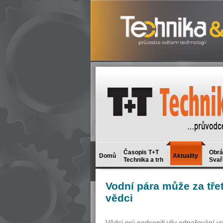
Časopis T+T
Obrá
Domů
Aktuality
Technika a trh
Svař
Vodní
pára může za třeti
vědci
Vědci prý podcenili vliv odpařování 