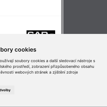
bory cookies
užívají soubory cookies a další sledovací nástroje s
elského prostředí, zobrazení přizpůsobeného obsahu
těvnosti webových stránek a zjištění zdroje
říjemné cestování
Technologie pro
ěstskou dopravou
inovaci
dvolby
no
- Webservis © 2023. Všechna práva vyhrazena.