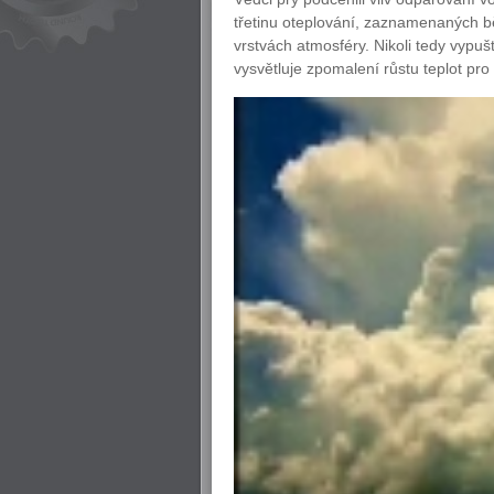
třetinu oteplování, zaznamenaných bě
vrstvách atmosféry. Nikoli tedy vypušt
vysvětluje zpomalení růstu teplot pr