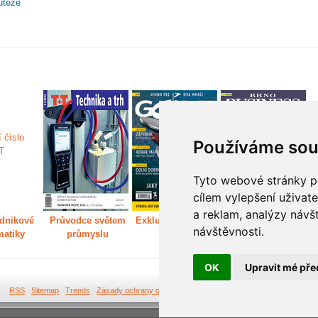
utěže
Používáme sou
Tyto webové stránky po
cílem vylepšení uživat
a reklam, analýzy návš
dnikové
Průvodce světem
Exkluzivně světem
Děláme Brno větší
P
návštěvnosti.
matiky
průmyslu
golfu
m
OK
Upravit mé pře
RSS
Sitemap
Trends
Zásady ochrany osobních údajů
Tvorba webových stránek Br