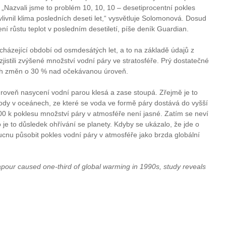
 „Nazvali jsme to problém 10, 10, 10 – desetiprocentní pokles
livnil klima posledních deseti let,“ vysvětluje Solomonová. Dosud
ení růstu teplot v posledním desetiletí, píše deník Guardian.
dcházející období od osmdesátých let, a to na základě údajů z
istili zvýšené množství vodní páry ve stratosféře. Prý dostatečné
kých změn o 30 % nad očekávanou úroveň.
roveň nasycení vodní parou klesá a zase stoupá. Zřejmě je to
dy v oceánech, ze které se voda ve formě páry dostává do vyšší
00 k poklesu množství páry v atmosféře není jasné. Zatím se neví
 je to důsledek ohřívání se planety. Kdyby se ukázalo, že jde o
cnu působit pokles vodní páry v atmosféře jako brzda globální
our caused one-third of global warming in 1990s, study reveals