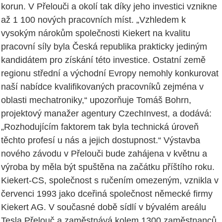
korun. V Přelouči a okolí tak díky jeho investici vznikne
až 1 100 nových pracovních míst. „Vzhledem k
vysokým nárokům společnosti Kiekert na kvalitu
pracovní síly byla Česká republika prakticky jediným
kandidátem pro získání této investice. Ostatní země
regionu střední a východní Evropy nemohly konkurovat
naší nabídce kvalifikovaných pracovníků zejména v
oblasti mechatroniky,“ upozorňuje Tomáš Bohrn,
projektový manažer agentury CzechInvest, a dodává:
„Rozhodujícím faktorem tak byla technická úroveň
těchto profesí u nás a jejich dostupnost.“ Výstavba
nového závodu v Přelouči bude zahájena v květnu a
výroba by měla být spuštěna na začátku příštího roku.
Kiekert-CS, společnost s ručením omezeným, vznikla v
červenci 1993 jako dceřiná společnost německé firmy
Kiekert AG. V současné době sídlí v bývalém areálu
Tesla Přelouč a zaměstnává kolem 1300 zaměstnanců.