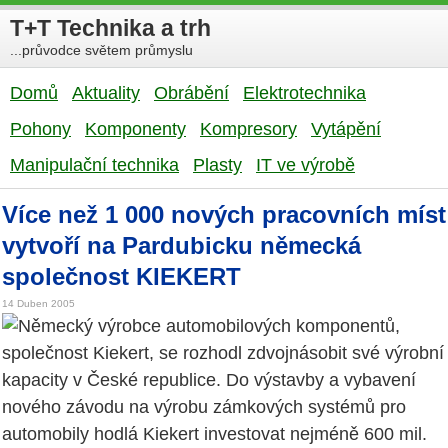
T+T Technika a trh
...průvodce světem průmyslu
Domů
Aktuality
Obrábění
Elektrotechnika
Pohony
Komponenty
Kompresory
Vytápění
Manipulační technika
Plasty
IT ve výrobě
Více než 1 000 nových pracovních míst
vytvoří na Pardubicku německá
společnost KIEKERT
14 Duben 2005
Německý výrobce automobilových komponentů,
společnost Kiekert, se rozhodl zdvojnásobit své výrobní
kapacity v České republice. Do výstavby a vybavení
nového závodu na výrobu zámkových systémů pro
automobily hodlá Kiekert investovat nejméně 600 mil.