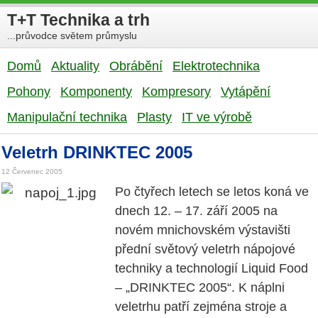
T+T Technika a trh
...průvodce světem průmyslu
Domů
Aktuality
Obrábění
Elektrotechnika
Pohony
Komponenty
Kompresory
Vytápění
Manipulační technika
Plasty
IT ve výrobě
Veletrh DRINKTEC 2005
12 Červenec 2005
Po čtyřech letech se letos koná ve
dnech 12. – 17. září 2005 na
novém mnichovském výstavišti
přední světový veletrh nápojové
techniky a technologií Liquid Food
– „DRINKTEC 2005“. K náplni
veletrhu patří zejména stroje a