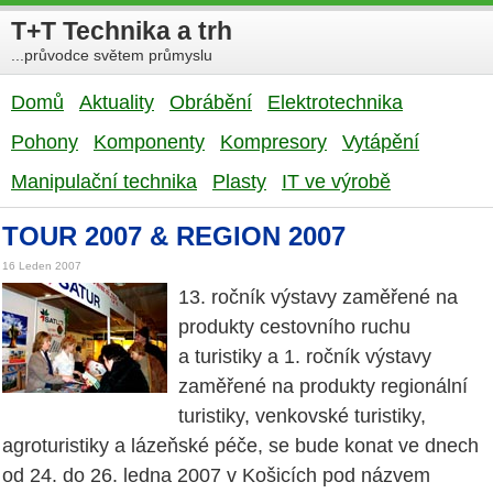
T+T Technika a trh
...průvodce světem průmyslu
Domů
Aktuality
Obrábění
Elektrotechnika
Pohony
Komponenty
Kompresory
Vytápění
Manipulační technika
Plasty
IT ve výrobě
TOUR 2007 & REGION 2007
16 Leden 2007
13. ročník výstavy zaměřené na
produkty cestovního ruchu
a turistiky a 1. ročník výstavy
zaměřené na produkty regionální
turistiky, venkovské turistiky,
agroturistiky a lázeňské péče, se bude konat ve dnech
od 24. do 26. ledna 2007 v Košicích pod názvem