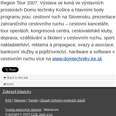
Region Tour 2007. Výstava se koná ve výstavních
prostorách Domu techniky Košice a hlavními body
programu jsou: cestovní ruch na Slovensku, prezentace
zahraničního cestovního ruchu – cestovní kanceláře,
tour operátoři, kongresová centra, cestovatelské kluby,
doprava, vzdělávání a školení v cestovním ruchu, sport,
nakladatelství, reklama a propagace, svazy a asociace,
bankovní služby a pojišťovnictví, hardware a software v
cestovním ruchu více na
www.domtechniky-ke.sk
Back to the top
Home
Zobrazit klasicky
RSS
|
Sitemap
|
Trends
|
Zásady ochrany osobních údajů
Tvorba webových stránek
- Webservis
Copyright © 2023
CCB, spol. s r.o.