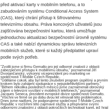
před aktivací karty v mobilním telefonu, a to
zabudováním systému Conditional Access System
(CAS), který chrání přístup k šifrovanému
televiznímu obsahu. Práva koncových uživatelů jsou
zajišťována bezpečnostní kartou, která umožňuje
jednoduchou aktualizaci bezpečnostní úrovně systému
CAS a také nabízí dynamickou správu televizních
mobilních služeb, které si každý předplatitel upraví
podle svých potřeb.
"Zvolili jsme si firmu Gemalto pro její odborné znalosti z oblasti
zabezpečení přístupu k mobilnímu obsahu," poznamenal Jiří
Dvorjančanský, výkonný viceprezident pro marketing ve
společnosti T-Mobile Czech Republic.
"Uděláme cokoli, aby byl tento zkušební program úspěšný a prvním
krokem bylo zahájení spolupráce s nejspolehlivějšími partnery."
"Během několika posledních měsíců jsme zaznamenali obrovský
zájem o televizní vysílání v mobilních telefonech," poznamenal
Jacques Seneca, prezident evropské divize společnosti Gemalto.
"Všichni ve firmě se po dobu dvou let věnovali této problematice.
Dnes jsme nadšeni, že podporujeme společnost T-Mobile Czech
Republic v rozšíření této zajímavé služby a přispíváme svými
odbornými znalostmi z oblasti pokročilých technologií karet, jež hrají