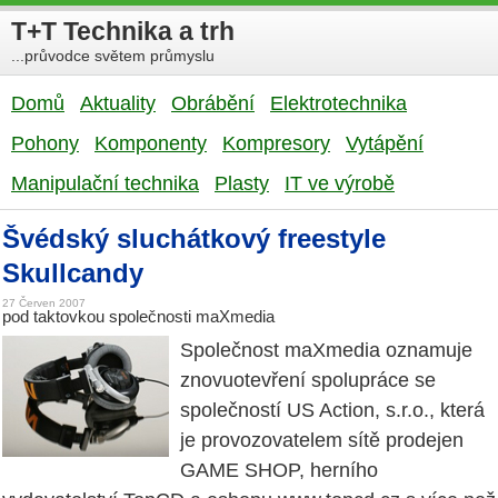
T+T Technika a trh
...průvodce světem průmyslu
Domů
Aktuality
Obrábění
Elektrotechnika
Pohony
Komponenty
Kompresory
Vytápění
Manipulační technika
Plasty
IT ve výrobě
Švédský sluchátkový freestyle
Skullcandy
27 Červen 2007
pod taktovkou společnosti maXmedia
Společnost maXmedia oznamuje
znovuotevření spolupráce se
společností US Action, s.r.o., která
je provozovatelem sítě prodejen
GAME SHOP, herního