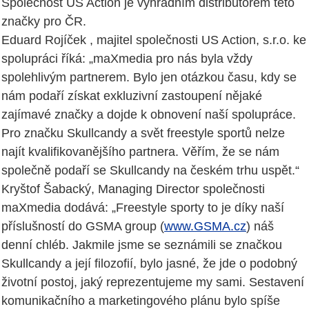
Společnost US Action je výhradním distributorem této
značky pro ČR.
Eduard Rojíček , majitel společnosti US Action, s.r.o. ke
spolupráci říká: „maXmedia pro nás byla vždy
spolehlivým partnerem. Bylo jen otázkou času, kdy se
nám podaří získat exkluzivní zastoupení nějaké
zajímavé značky a dojde k obnovení naší spolupráce.
Pro značku Skullcandy a svět freestyle sportů nelze
najít kvalifikovanějšího partnera. Věřím, že se nám
společně podaří se Skullcandy na českém trhu uspět.“
Kryštof Šabacký, Managing Director společnosti
maXmedia dodává: „Freestyle sporty to je díky naší
příslušností do GSMA group (
www.GSMA.cz
) náš
denní chléb. Jakmile jsme se seznámili se značkou
Skullcandy a její filozofií, bylo jasné, že jde o podobný
životní postoj, jaký reprezentujeme my sami. Sestavení
komunikačního a marketingového plánu bylo spíše