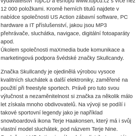
vydavatelství TopCD a eshopu www.topcd.cz s více než
12 000 položkami. Kromě herních titulů najdete v
nabídce společnosti US Action zábavní software, PC
hardware a IT příslušenství, jakou jsou MP3
přehrávače, sluchátka, navigace, digitální fotoaparáty
apod.
Úkolem společnosti maXmedia bude komunikace a
marketingová podpora švédské značky Skullcandy.
Značka Skullcandy je ojedinělá výrobou vysoce
kvalitních sluchátek a další elektroniky, zaměřené na
použití při freestyle sportech. Právě pro tuto svou
výlučnost a nezaměnitelnost si značka za několik málo
let získala mnoho obdivovatelů. Na vývoji se podílí i
takové sportovní legendy jako je například
snowboardová ikona Terje Haakonsen, který má i svůj
vlastní model sluchátek, pod názvem Terje Nine.