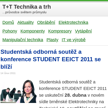
T+T Technika a trh
...průvodce světem průmyslu
Domů
Aktuality
Obrábění
Elektrotechnika
Pohony
Komponenty
Kompresory
Vytápění
Manipulační technika
Plasty
IT ve výrobě
Studentská odborná soutěž a
konference STUDENT EEICT 2011 se
blíží
14 Únor 2011
Studentská odborná soutěž a
konference STUDENT EEICT 2011
28. dubna
se uskuteční
v novém
sídle brněnské Elektrotechniky na