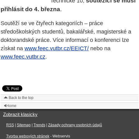
soutěžící se musí
Technické 10,
přihlásit do 4. března
.
Soutěží se ve čtyřech kategoriích – práce
středoškolských studentů, bakalářské, magisterské a
doktorandské práce. Více informací o konferenci lze
získat na
www.feec.vutbr.cz/EEICT/
nebo na
www.feec.vutbr.cz
.
Back to the top
Home
Zobrazit klasicky
RSS
|
Sitemap
|
Trends
|
Zásady ochrany osobních údajů
Tvorba webových stránek
- Webservis