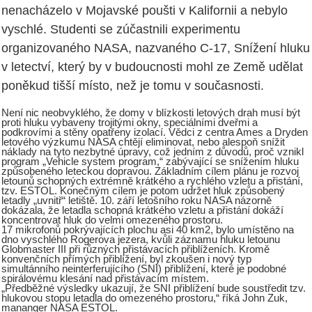
nenacházelo v Mojavské poušti v Kalifornii a nebylo
vyschlé. Studenti se zúčastnili experimentu
organizovaného NASA, nazvaného C-17, Snížení hluku
v letectví, který by v budoucnosti mohl ze Země udělat
poněkud tišší místo, než je tomu v současnosti.
Není nic neobvyklého, že domy v blízkosti letových drah musí být
proti hluku vybaveny trojitými okny, speciálními dveřmi a
podkrovími a stěny opatřeny izolací. Vědci z centra Ames a Dryden
letového výzkumu NASA chtějí eliminovat, nebo alespoň snížit
náklady na tyto nezbytné úpravy, což jedním z důvodů, proč vznikl
program „Vehicle system program,“ zabývající se snížením hluku
způsobeného leteckou dopravou. Základním cílem plánu je rozvoj
letounů schopných extrémně krátkého a rychlého vzletu a přistání,
tzv. ESTOL. Konečným cílem je potom udržet hluk způsobený
letadly „uvnitř“ letiště. 10. září letošního roku NASA názorně
dokázala, že letadla schopná krátkého vzletu a přistání dokáží
koncentrovat hluk do velmi omezeného prostoru.
17 mikrofonů pokrývajících plochu asi 40 km2, bylo umístěno na
dno vyschlého Rogerova jezera, kvůli záznamu hluku letounu
Globmaster III při různých přistávacích přiblíženích. Kromě
konvenčních přímých přiblížení, byl zkoušen i nový typ
simultánního neinterferujícího (SNI) přiblížení, které je podobné
spirálovému klesání nad přistávacím místem.
„Předběžné výsledky ukazují, že SNI přiblížení bude soustředit tzv.
hlukovou stopu letadla do omezeného prostoru,“ říká John Zuk,
mananger NASA ESTOL.