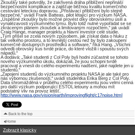
Zkoušky také potvrdily, že zakřivená dráha přiblížení nepřináší
bezpečnostní komplikace a zajišťuje běžnou kvalitu komerčního
cestování leteckou dopravou. „Přistávací přiblížení bylo stejně
bezpečné,“ uvádí Frank Batteas, pilot létající pro výzkum NASA.
„Úspěšné zkoušky bylo možné provést díky obrovskému úsilí a
vynalézavosti výzkumného týmu. Bylo totiž nutné vypořádat se se
zkráceným plánem zkoušek a limitovaným rozpočtem,“ jak uvádí
Craig Hange, manager projektu a hlavní investor celé studie.
„Tým přišel se zcela novým způsobem, jak získat data o hluku z
tak velkého prostoru, a to levnější cestou než by bylo zakoupení
komerčně dostupných prostředků a software,“ říká Hang. „Všichni
odvedli obrovský kus tvrdé práce, do které vložili i spoustu svých
nápadů.“
A dodává: „Také studenti z Col Poly byli hodni zúčastnit se tohoto
nového výzkumného úkolu, dokázali, že jsou schopni tvrdě
pracovat a vnesli do celého experimentu nadšení, jaké najdete jen u
studentů.“
„Zapojení studentů do výzkumného projektu NASA je ale také pro
nás výbornou zkušeností,“ uvádí studentka Erika Berg z Col Poly.
Data shromážděná v průběhu celého experimentu jsou velmi cenná
pro další výzkum podporující ESTOL letouny a mohou mít
podstatný vliv na provoz letišť.
http://www.nasa.gov/vision/earth/improvingflight/c17noise.html
Back to the top
Home
Zobrazit klasicky