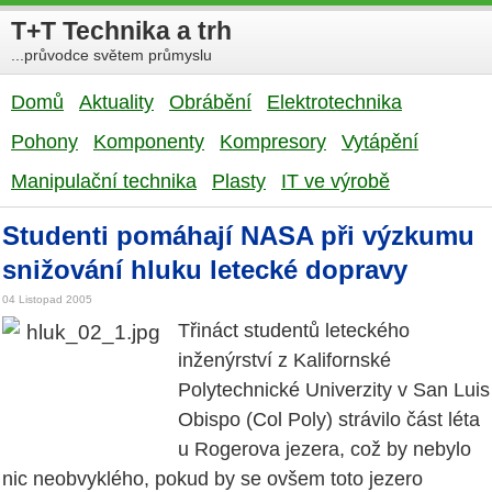
T+T Technika a trh
...průvodce světem průmyslu
Domů
Aktuality
Obrábění
Elektrotechnika
Pohony
Komponenty
Kompresory
Vytápění
Manipulační technika
Plasty
IT ve výrobě
Studenti pomáhají NASA při výzkumu
snižování hluku letecké dopravy
04 Listopad 2005
Třináct studentů leteckého
inženýrství z Kalifornské
Polytechnické Univerzity v San Luis
Obispo (Col Poly) strávilo část léta
u Rogerova jezera, což by nebylo
nic neobvyklého, pokud by se ovšem toto jezero